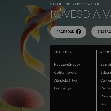
MARADJUNK KAPCSOLATBAN
KÖVESD A 
FACEBOOK
INSTAG
TERMÉKEK
NÉPS
Napszemüvegek
Balmai
Optikai keretek
Bvlgari
Ajándékkártya
Cartie
Festmények
Celine
Chopa
Dior