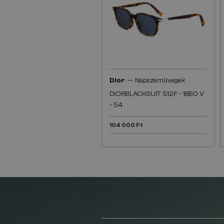
—
Dior
Napszemüvegek
DIORBLACKSUIT S12F - 18B0 V
- 54
104 000 Ft