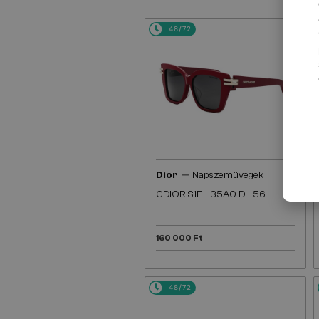
48/72
—
Dior
Napszemüvegek
CDIOR S1F - 35A0 D - 56
160 000 Ft
48/72