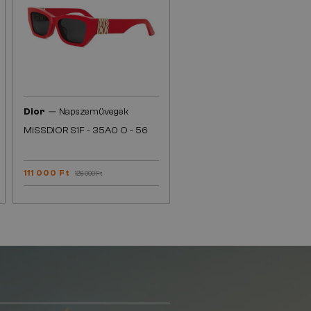
—
Dior
Napszemüvegek
MISSDIOR S1F - 35A0 O - 56
111 000 Ft
126 000 Ft