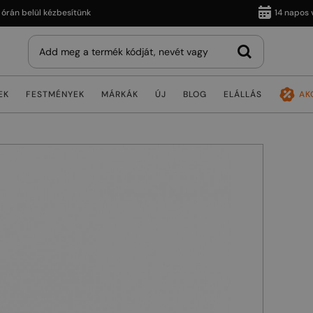
 belül kézbesítünk
14 napos vissz
EK
FESTMÉNYEK
MÁRKÁK
ÚJ
BLOG
ELÁLLÁS
AK