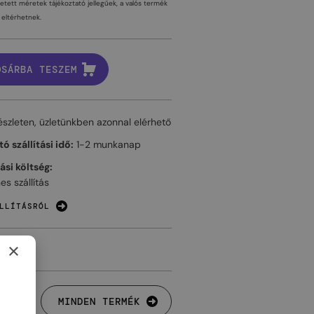
tetett méretek tájékoztató jellegűek, a valós termék
eltérhetnek.
OSÁRBA TESZEM
észleten, üzletünkben azonnal elérhető
ó szállítási idő:
1-2 munkanap
tási költség:
es szállítás
LLÍTÁSRÓL
×
MINDEN TERMÉK