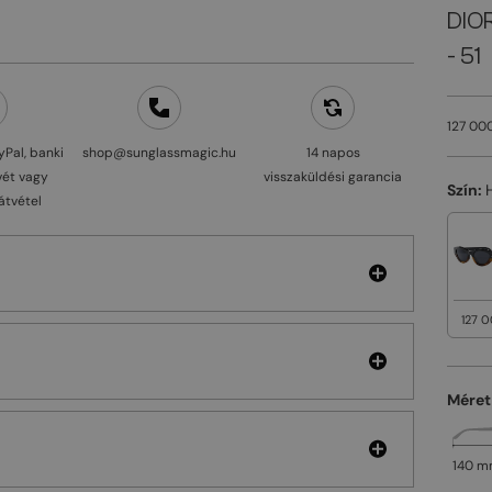
DIO
- 51
127 000
yPal, banki
shop@sunglassmagic.hu
14 napos
vét vagy
visszaküldési garancia
Szín:
átvétel
127 0
Méret
140 