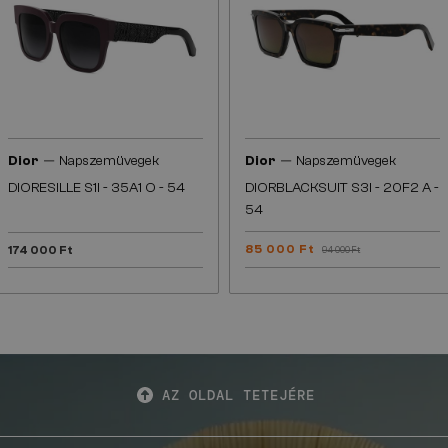
—
—
Dior
Napszemüvegek
Dior
Napszemüvegek
DIORESILLE S1I - 35A1 O - 54
DIORBLACKSUIT S3I - 20F2 A -
54
85 000 Ft
174 000 Ft
94 000 Ft
AZ OLDAL TETEJÉRE