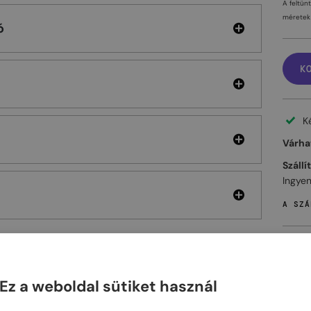
A feltün
méretek 
ó
K
K
Várhat
Szállí
Ingyen
A SZÁ
Ez a weboldal sütiket használ
ELHET