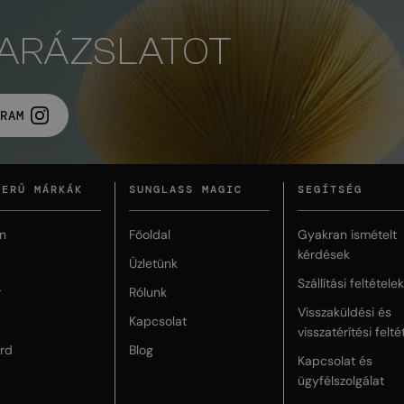
VARÁZSLATOT
RAM
ZERŰ MÁRKÁK
SUNGLASS MAGIC
SEGÍTSÉG
n
Főoldal
Gyakran ismételt
kérdések
Üzletünk
Szállítási feltételek
r
Rólunk
Visszaküldési és
Kapcsolat
visszatérítési felté
rd
Blog
Kapcsolat és
ügyfélszolgálat