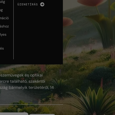
ség
ÜZENETÍRÁS
ág
máció
táshoz
lyes
lés
szemüvegek és optikai
rcre található, szakértői
szág bármelyik területéről, 14