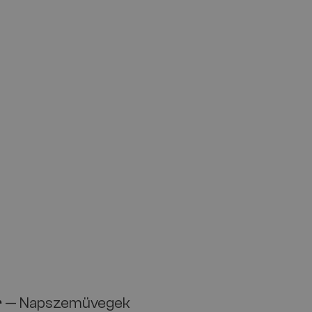
r
— Napszemüvegek