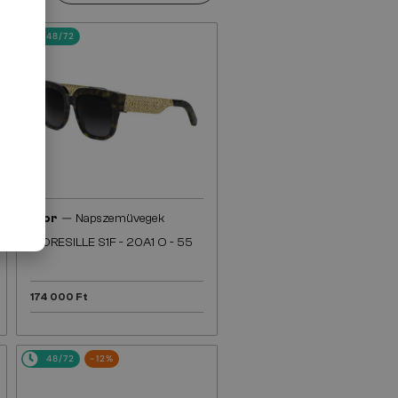
48/72
—
Dior
Napszemüvegek
DIORESILLE S1F - 20A1 O - 55
174 000 Ft
48/72
-12%