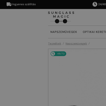
Ingyenes szállítás
24/48 órán
NAPSZEMÜVEGEK
OPTIKAI KERET
Termékek
Napszemüvegek
48/72