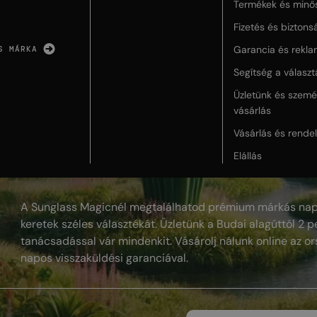
Termékek és minő
Fizetés és biztons
Garancia és rekla
S MÁRKA
Segítség a válasz
Üzletünk és szemé
vásárlás
Vásárlás és rende
Elállás
A Sunglass Magicnél megtalálhatod prémium márkás nap
keretek széles választékát. Üzletünk a Budai alagúttól 2 pe
tanácsadással vár mindenkit. Vásárolj nálunk online az or
napos visszaküldési garanciával.