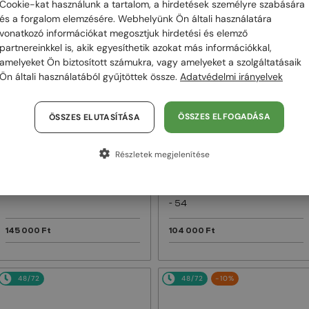
Cookie-kat használunk a tartalom, a hirdetések személyre szabására
és a forgalom elemzésére. Webhelyünk Ön általi használatára
48/72
48/72
vonatkozó információkat megosztjuk hirdetési és elemző
partnereinkkel is, akik egyesíthetik azokat más információkkal,
amelyeket Ön biztosított számukra, vagy amelyeket a szolgáltatásaik
Ön általi használatából gyűjtöttek össze.
Adatvédelmi irányelvek
ÖSSZES ELFOGADÁSA
ÖSSZES ELUTASÍTÁSA
Részletek megjelenítése
—
—
Dior
Napszemüvegek
Dior
Napszemüvegek
DIORB23 S4I - 64A0 V - 56
DIORBLACKSUIT S12F - 10A0 V
- 54
145 000 Ft
104 000 Ft
48/72
48/72
-10%