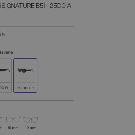
RSIGNATURE B5I - 25D0 A
 Ft
Havana
00 Ft
127 000 Ft
mm
51 mm
19 mm