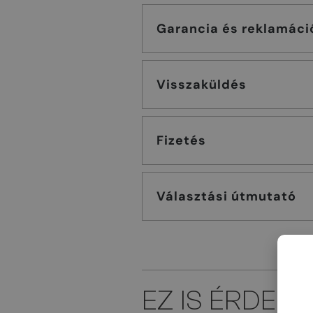
Garancia és reklamáci
Visszaküldés
Fizetés
Választási útmutató
EZ IS ÉRDEK