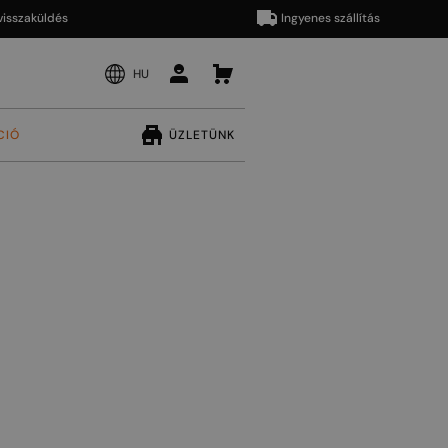
aküldés
Ingyenes szállítás
HU
CIÓ
ÜZLETÜNK