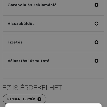
Garancia és reklamáció
Visszaküldés
Fizetés
Választási útmutató
EZ IS ÉRDEKELHET
MINDEN TERMÉK