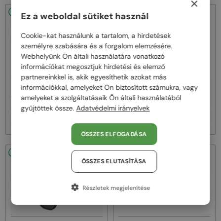
×
48/72
48/72
Ez a weboldal sütiket használ
Cookie-kat használunk a tartalom, a hirdetések
személyre szabására és a forgalom elemzésére.
Webhelyünk Ön általi használatára vonatkozó
információkat megosztjuk hirdetési és elemző
partnereinkkel is, akik egyesíthetik azokat más
—
—
információkkal, amelyeket Ön biztosított számukra, vagy
Dior
Napszemüvegek
Dior
Napszemüvegek
amelyeket a szolgáltatásaik Ön általi használatából
CDIOR S1F - 35A0 D - 56
DIORB23 S4I - 64A0 V - 56
gyűjtöttek össze.
Adatvédelmi irányelvek
161 000 Ft
145 000 Ft
ÖSSZES ELFOGADÁSA
48/72
48/72
ÖSSZES ELUTASÍTÁSA
Részletek megjelenítése