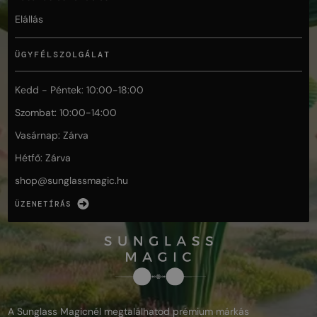
Elállás
ÜGYFÉLSZOLGÁLAT
Kedd - Péntek: 10:00-18:00
Szombat: 10:00-14:00
Vasárnap: Zárva
Hétfő: Zárva
shop@
sunglassmagic.hu
ÜZENETÍRÁS
A Sunglass Magicnél megtalálhatod prémium márkás