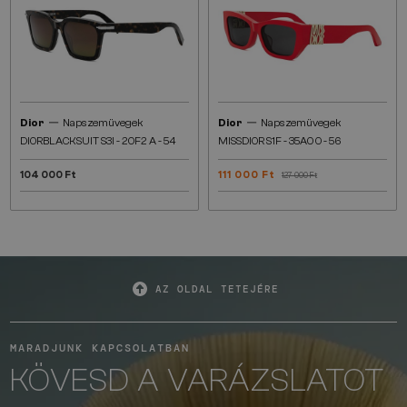
—
—
Dior
Napszemüvegek
Dior
Napszemüvegek
DIORBLACKSUIT S3I - 20F2 A - 54
MISSDIOR S1F - 35A0 O - 56
104 000 Ft
111 000 Ft
127 000 Ft
AZ OLDAL TETEJÉRE
MARADJUNK KAPCSOLATBAN
KÖVESD A VARÁZSLATOT