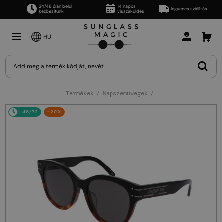
24/48 órán belül
14 napos
Ingyenes szállítás
kézbesítünk
visszaküldés
HU
Termékek
Napszemüvegek
48/72
-20%