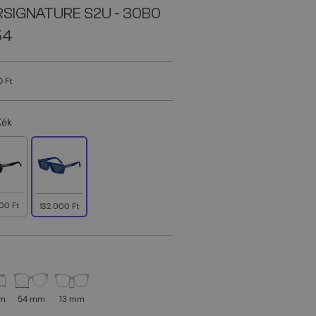
RSIGNATURE S2U - 30B0
54
0 Ft
Kék
00 Ft
132 000 Ft
mm
54 mm
13 mm