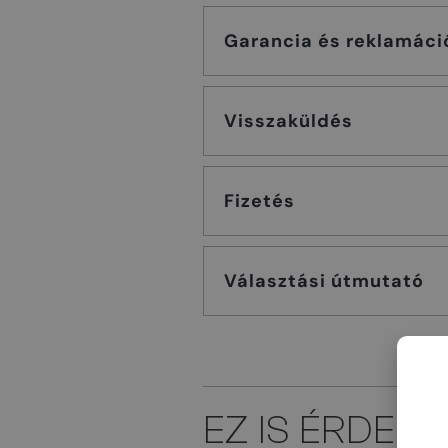
Garancia és reklamáci
Visszaküldés
Fizetés
Választási útmutató
EZ IS ÉRDEK