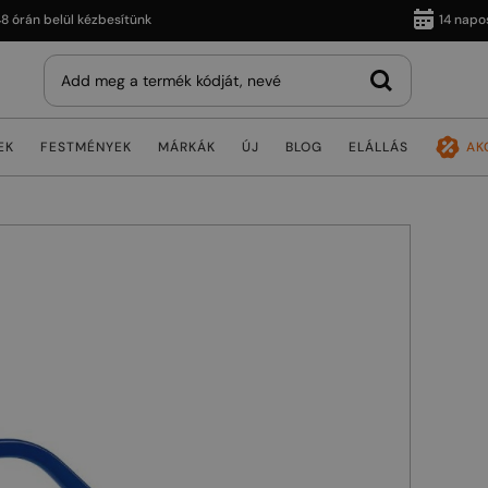
n belül kézbesítünk
14 napos viss
EK
FESTMÉNYEK
MÁRKÁK
ÚJ
BLOG
ELÁLLÁS
AK