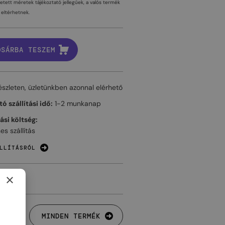
tetett méretek tájékoztató jellegűek, a valós termék
eltérhetnek.
OSÁRBA TESZEM
észleten, üzletünkben azonnal elérhető
ó szállítási idő:
1-2 munkanap
tási költség:
es szállítás
LLÍTÁSRÓL
×
MINDEN TERMÉK