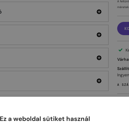
A feltün
méretek 
ó
K
K
Várhat
Szállí
Ingyen
A SZÁ
Ez a weboldal sütiket használ
ELHET