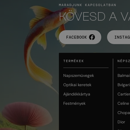
MARADJUNK KAPCSOLATBAN
KÖVESD A 
FACEBOOK
INSTAG
TERMÉKEK
NÉPS
Napszemüvegek
Balmai
Optikai keretek
Bvlgari
Ajándékkártya
Cartie
Festmények
Celine
Chopa
Dior