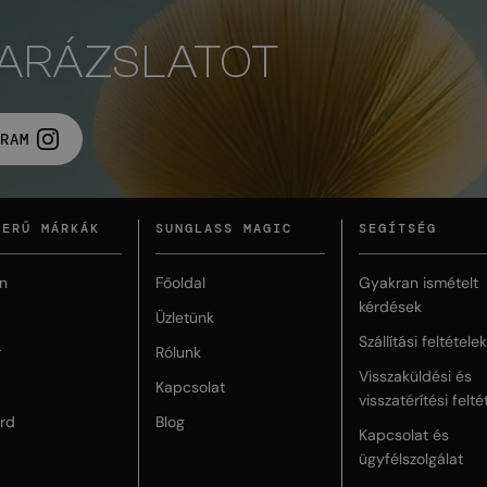
VARÁZSLATOT
RAM
ZERŰ MÁRKÁK
SUNGLASS MAGIC
SEGÍTSÉG
n
Főoldal
Gyakran ismételt
kérdések
Üzletünk
Szállítási feltételek
r
Rólunk
Visszaküldési és
Kapcsolat
visszatérítési felté
rd
Blog
Kapcsolat és
ügyfélszolgálat