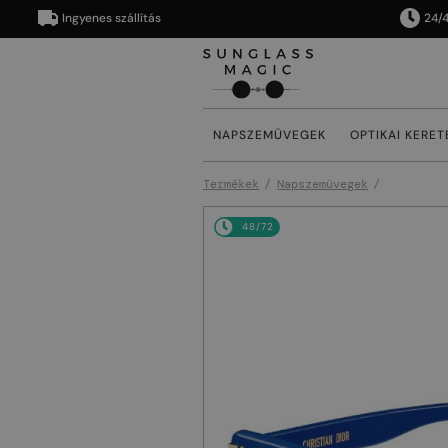
Ingyenes szállítás
24/48 órá
NAPSZEMÜVEGEK
OPTIKAI KERET
Termékek
Napszemüvegek
48/72