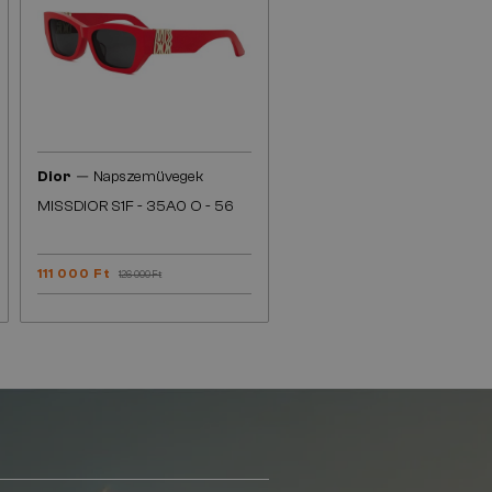
—
Dior
Napszemüvegek
MISSDIOR S1F - 35A0 O - 56
111 000 Ft
126 000 Ft