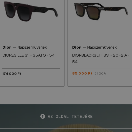
—
—
Dior
Napszemüvegek
Dior
Napszemüvegek
DIORESILLE S1I - 35A1 O - 54
DIORBLACKSUIT S3I - 20F2 A -
54
85 000 Ft
174 000 Ft
94 000 Ft
AZ OLDAL TETEJÉRE