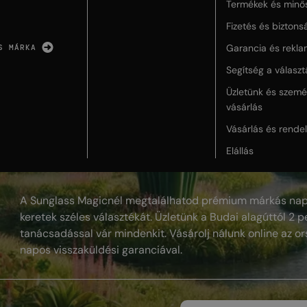
Termékek és minő
Fizetés és biztons
Garancia és rekla
S MÁRKA
Segítség a válasz
Üzletünk és szemé
vásárlás
Vásárlás és rende
Elállás
A Sunglass Magicnél megtalálhatod prémium márkás nap
keretek széles választékát. Üzletünk a Budai alagúttól 2 pe
tanácsadással vár mindenkit. Vásárolj nálunk online az or
napos visszaküldési garanciával.