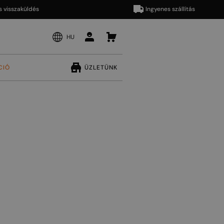
zaküldés
Ingyenes szállítás
HU
CIÓ
ÜZLETÜNK