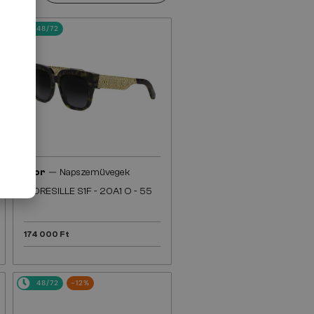
48/72
—
Dior
Napszemüvegek
DIORESILLE S1F - 20A1 O - 55
174 000 Ft
48/72
-12%