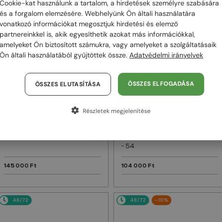
Cookie-kat használunk a tartalom, a hirdetések személyre szabására
és a forgalom elemzésére. Webhelyünk Ön általi használatára
48/72
48/72
vonatkozó információkat megosztjuk hirdetési és elemző
partnereinkkel is, akik egyesíthetik azokat más információkkal,
amelyeket Ön biztosított számukra, vagy amelyeket a szolgáltatásaik
Ön általi használatából gyűjtöttek össze.
Adatvédelmi irányelvek
ÖSSZES ELFOGADÁSA
ÖSSZES ELUTASÍTÁSA
Részletek megjelenítése
—
—
Dior
Napszemüvegek
Dior
Napszemüvegek
DIORB23 S4I - 64A0 V - 56
DIORBLACKSUIT S12F - 10A0 V
- 54
145 000 Ft
104 000 Ft
48/72
48/72
-10%