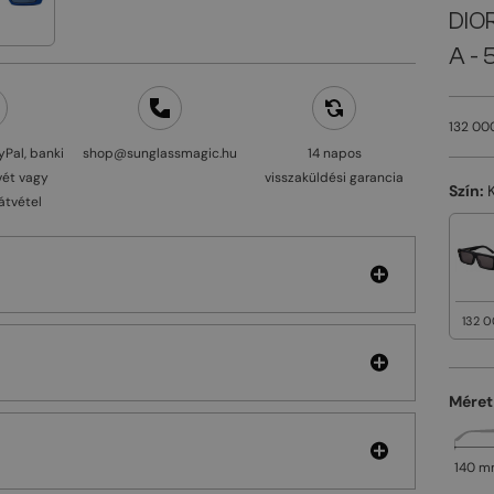
DIO
A - 
132 00
yPal, banki
shop@sunglassmagic.hu
14 napos
vét vagy
visszaküldési garancia
Szín:
átvétel
132 0
Méret
140 