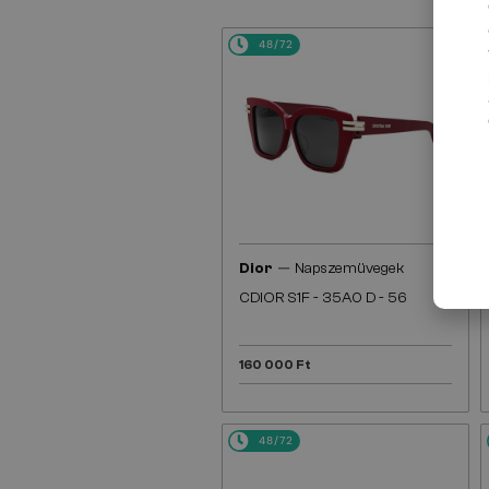
48/72
—
Dior
Napszemüvegek
CDIOR S1F - 35A0 D - 56
160 000 Ft
48/72