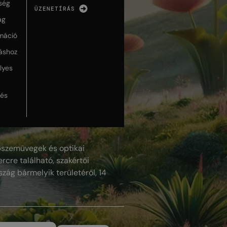
ség
ÜZENETÍRÁS
ág
máció
táshoz
lyes
lés
szemüvegek és optikai
rcre található, szakértői
szág bármelyik területéről, 14