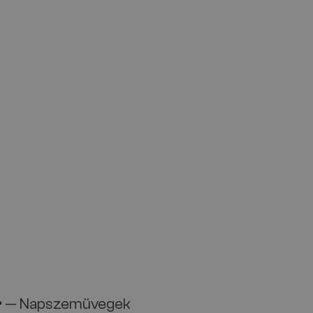
r
— Napszemüvegek