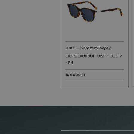
—
Dior
Napszemüvegek
DIORBLACKSUIT S12F - 18B0 V
- 54
104 000 Ft