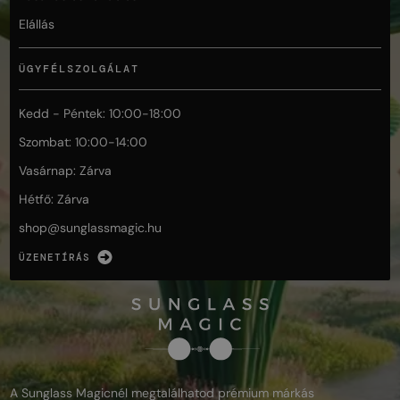
Elállás
ÜGYFÉLSZOLGÁLAT
Kedd - Péntek: 10:00-18:00
Szombat: 10:00-14:00
Vasárnap: Zárva
Hétfő: Zárva
shop@
sunglassmagic.hu
ÜZENETÍRÁS
A Sunglass Magicnél megtalálhatod prémium márkás