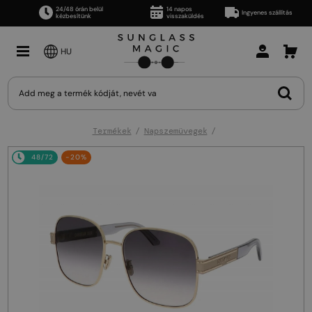
24/48 órán belül
14 napos
Ingyenes szállítás
kézbesítünk
visszaküldés
HU
Termékek
Napszemüvegek
48/72
-20%