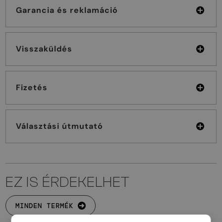
Garancia és reklamáció
Visszaküldés
Fizetés
Választási útmutató
EZ IS ÉRDEKELHET
MINDEN TERMÉK