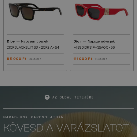
—
—
Dior
Napszemüvegek
Dior
Napszemüvegek
DIORBLACKSUIT S3I - 20F2 A - 54
MISSDIOR S1F - 35A0 O - 56
85 000 Ft
111 000 Ft
94 000 Ft
126 000 Ft
AZ OLDAL TETEJÉRE
MARADJUNK KAPCSOLATBAN
KÖVESD A VARÁZSLATOT