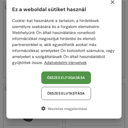
×
48/72
48/72
Ez a weboldal sütiket használ
Cookie-kat használunk a tartalom, a hirdetések
személyre szabására és a forgalom elemzésére.
Webhelyünk Ön általi használatára vonatkozó
információkat megosztjuk hirdetési és elemző
partnereinkkel is, akik egyesíthetik azokat más
—
—
információkkal, amelyeket Ön biztosított számukra, vagy
Dior
Napszemüvegek
Dior
Napszemüvegek
amelyeket a szolgáltatásaik Ön általi használatából
CDIOR S1F - 35A0 D - 56
DIORB23 S4I - 64A0 V - 56
gyűjtöttek össze.
Adatvédelmi irányelvek
160 000 Ft
145 000 Ft
ÖSSZES ELFOGADÁSA
48/72
48/72
ÖSSZES ELUTASÍTÁSA
Részletek megjelenítése