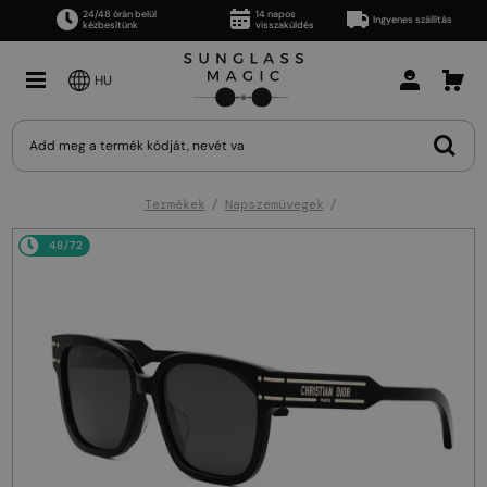
24/48 órán belül
14 napos
Ingyenes szállítás
kézbesítünk
visszaküldés
HU
Termékek
Napszemüvegek
48/72