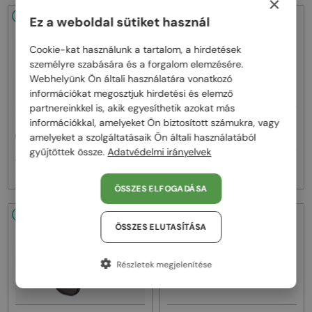
×
48/72
48/72
Ez a weboldal sütiket használ
Cookie-kat használunk a tartalom, a hirdetések
személyre szabására és a forgalom elemzésére.
Webhelyünk Ön általi használatára vonatkozó
információkat megosztjuk hirdetési és elemző
partnereinkkel is, akik egyesíthetik azokat más
—
—
információkkal, amelyeket Ön biztosított számukra, vagy
Dior
Napszemüvegek
Dior
Napszemüvegek
CDIOR S1F - 35A0 D - 56
DIORB23 S4I - 64A0 V - 56
amelyeket a szolgáltatásaik Ön általi használatából
gyűjtöttek össze.
Adatvédelmi irányelvek
160 000 Ft
145 000 Ft
ÖSSZES ELFOGADÁSA
48/72
48/72
ÖSSZES ELUTASÍTÁSA
Részletek megjelenítése