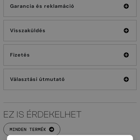
Garancia és reklamáció
Visszaküldés
Fizetés
Választási útmutató
EZ IS ÉRDEKELHET
MINDEN TERMÉK