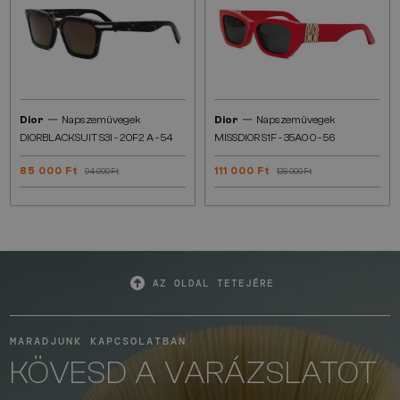
—
—
Dior
Napszemüvegek
Dior
Napszemüvegek
DIORBLACKSUIT S3I - 20F2 A - 54
MISSDIOR S1F - 35A0 O - 56
85 000 Ft
111 000 Ft
94 000 Ft
126 000 Ft
AZ OLDAL TETEJÉRE
MARADJUNK KAPCSOLATBAN
KÖVESD A VARÁZSLATOT