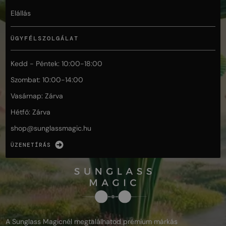
Elállás
ÜGYFÉLSZOLGÁLAT
Kedd - Péntek: 10:00-18:00
Szombat: 10:00-14:00
Vasárnap: Zárva
Hétfő: Zárva
shop@
sunglassmagic.hu
ÜZENETÍRÁS
A Sunglass Magicnél megtalálhatod prémium márkás