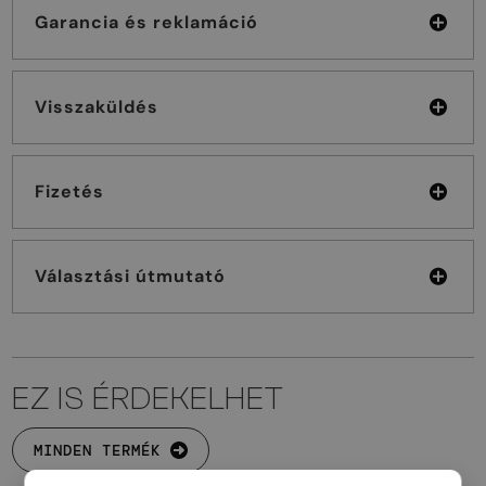
Garancia és reklamáció
Visszaküldés
Fizetés
Választási útmutató
EZ IS ÉRDEKELHET
MINDEN TERMÉK