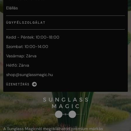
Elállás
ÜGYFÉLSZOLGÁLAT
Kedd - Péntek: 10:00-18:00
Szombat: 10:00-14:00
Vasárnap: Zárva
Hétfő: Zárva
shop@
sunglassmagic.hu
ÜZENETÍRÁS
A Sunglass Magicnél megtalálhatod prémium márkás