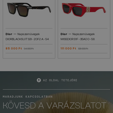
—
—
Dior
Napszemüvegek
Dior
Napszemüvegek
DIORBLACKSUIT S3I - 20F2 A - 54
MISSDIOR S1F - 35A0 O - 56
85 000 Ft
111 000 Ft
94 000 Ft
126 000 Ft
AZ OLDAL TETEJÉRE
MARADJUNK KAPCSOLATBAN
KÖVESD A VARÁZSLATOT