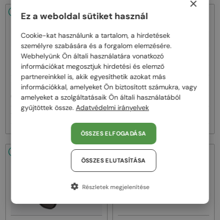
×
48/72
48/72
Ez a weboldal sütiket használ
Cookie-kat használunk a tartalom, a hirdetések
személyre szabására és a forgalom elemzésére.
Webhelyünk Ön általi használatára vonatkozó
információkat megosztjuk hirdetési és elemző
partnereinkkel is, akik egyesíthetik azokat más
—
—
információkkal, amelyeket Ön biztosított számukra, vagy
Dior
Napszemüvegek
Dior
Napszemüvegek
amelyeket a szolgáltatásaik Ön általi használatából
CDIOR S1F - 35A0 D - 56
DIORB23 S4I - 64A0 V - 56
gyűjtöttek össze.
Adatvédelmi irányelvek
160 000 Ft
145 000 Ft
ÖSSZES ELFOGADÁSA
48/72
48/72
ÖSSZES ELUTASÍTÁSA
Részletek megjelenítése