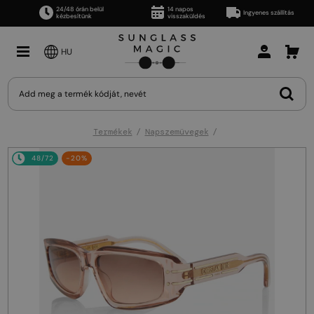
24/48 órán belül
14 napos
Ingyenes szállítás
kézbesítünk
visszaküldés
HU
Termékek
Napszemüvegek
48/72
-20%