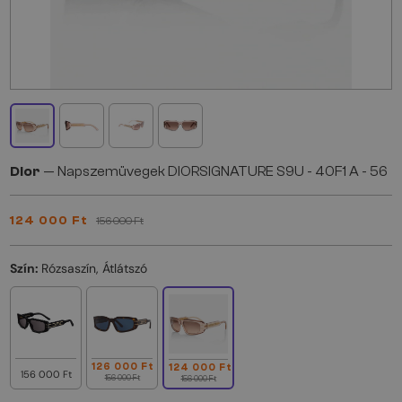
Dior
— Napszemüvegek DIORSIGNATURE S9U - 40F1 A - 56
124 000 Ft
156 000 Ft
Szín:
Rózsaszín, Átlátszó
126 000 Ft
124 000 Ft
156 000 Ft
156 000 Ft
156 000 Ft