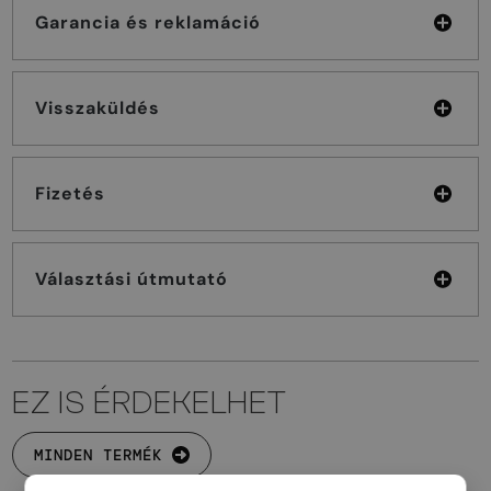
Garancia és reklamáció
Visszaküldés
Fizetés
Választási útmutató
EZ IS ÉRDEKELHET
MINDEN TERMÉK