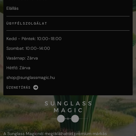
Elállás
ÜGYFÉLSZOLGÁLAT
Kedd - Péntek: 10:00-18:00
Szombat: 10:00-14:00
Vasárnap: Zárva
Hétfő: Zárva
shop@
sunglassmagic.hu
ÜZENETÍRÁS
A Sunglass Magicnél megtalálhatod prémium márkás