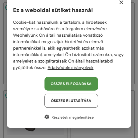
×
48/72
48/72
Ez a weboldal sütiket használ
Cookie-kat használunk a tartalom, a hirdetések
személyre szabására és a forgalom elemzésére.
Webhelyünk Ön általi használatára vonatkozó
információkat megosztjuk hirdetési és elemző
partnereinkkel is, akik egyesíthetik azokat más
—
—
információkkal, amelyeket Ön biztosított számukra, vagy
Dior
Napszemüvegek
Dior
Napszemüvegek
amelyeket a szolgáltatásaik Ön általi használatából
CDIOR S1F - 35A0 D - 56
DIORB23 S4I - 64A0 V - 56
gyűjtöttek össze.
Adatvédelmi irányelvek
161 000 Ft
145 000 Ft
ÖSSZES ELFOGADÁSA
48/72
48/72
ÖSSZES ELUTASÍTÁSA
Részletek megjelenítése