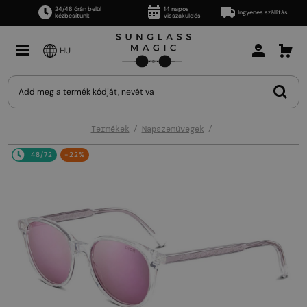
24/48 órán belül
14 napos
Ingyenes szállítás
kézbesítünk
visszaküldés
HU
Termékek
Napszemüvegek
48/72
-22%