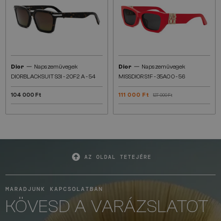
—
—
Dior
Napszemüvegek
Dior
Napszemüvegek
DIORBLACKSUIT S3I - 20F2 A - 54
MISSDIOR S1F - 35A0 O - 56
104 000 Ft
111 000 Ft
127 000 Ft
AZ OLDAL TETEJÉRE
MARADJUNK KAPCSOLATBAN
KÖVESD A VARÁZSLATOT