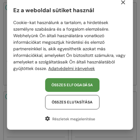
×
48/72
48/72
Ez a weboldal sütiket használ
Cookie-kat használunk a tartalom, a hirdetések
személyre szabására és a forgalom elemzésére.
Webhelyünk Ön általi használatára vonatkozó
információkat megosztjuk hirdetési és elemző
partnereinkkel is, akik egyesíthetik azokat más
—
—
információkkal, amelyeket Ön biztosított számukra, vagy
Dior
Napszemüvegek
Dior
Napszemüvegek
amelyeket a szolgáltatásaik Ön általi használatából
CDIOR S1F - 35A0 D - 56
DIORB23 S4I - 64A0 V - 56
gyűjtöttek össze.
Adatvédelmi irányelvek
160 000 Ft
145 000 Ft
ÖSSZES ELFOGADÁSA
48/72
48/72
ÖSSZES ELUTASÍTÁSA
Részletek megjelenítése