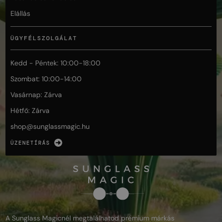
Elállás
ÜGYFÉLSZOLGÁLAT
Kedd - Péntek: 10:00-18:00
Szombat: 10:00-14:00
Vasárnap: Zárva
Hétfő: Zárva
shop@
sunglassmagic.hu
ÜZENETÍRÁS
A Sunglass Magicnél megtalálhatod prémium márkás