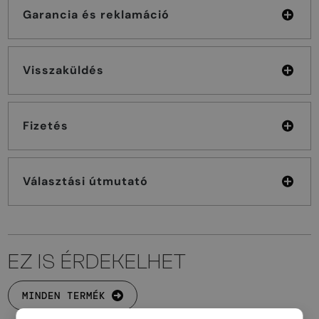
Garancia és reklamáció
Visszaküldés
Fizetés
Választási útmutató
EZ IS ÉRDEKELHET
MINDEN TERMÉK