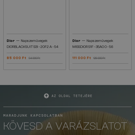
—
—
Dior
Napszemüvegek
Dior
Napszemüvegek
DIORBLACKSUIT S3I - 20F2 A - 54
MISSDIOR S1F - 35A0 O - 56
85 000 Ft
111 000 Ft
94 000 Ft
126 000 Ft
AZ OLDAL TETEJÉRE
MARADJUNK KAPCSOLATBAN
KÖVESD A VARÁZSLATOT