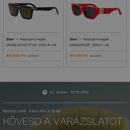
—
—
Dior
Napszemüvegek
Dior
Napszemüvegek
DIORBLACKSUIT S3I - 20F2 A - 54
MISSDIOR S1F - 35A0 O - 56
85 000 Ft
111 000 Ft
94 000 Ft
126 000 Ft
AZ OLDAL TETEJÉRE
MARADJUNK KAPCSOLATBAN
KÖVESD A VARÁZSLATOT