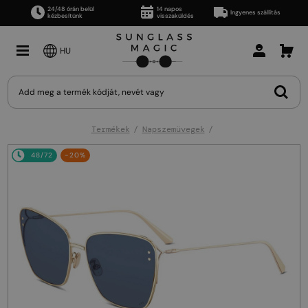
24/48 órán belül
14 napos
Ingyenes szállítás
kézbesítünk
visszaküldés
HU
Termékek
Napszemüvegek
48/72
-20%