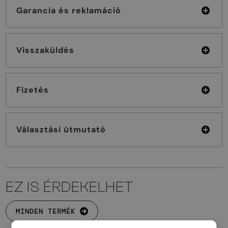
Garancia és reklamáció
Visszaküldés
Fizetés
Választási útmutató
EZ IS ÉRDEKELHET
MINDEN TERMÉK