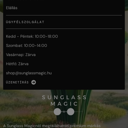
Elállás
ÜGYFÉLSZOLGÁLAT
Kedd - Péntek: 10:00-18:00
Szombat: 10:00-14:00
Vasárnap: Zárva
Hétfő: Zárva
shop@
sunglassmagic.hu
ÜZENETÍRÁS
A Sunglass Magicnél megtalálhatod prémium márkás