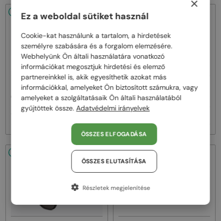
×
48/72
48/72
Ez a weboldal sütiket használ
Cookie-kat használunk a tartalom, a hirdetések
személyre szabására és a forgalom elemzésére.
Webhelyünk Ön általi használatára vonatkozó
információkat megosztjuk hirdetési és elemző
partnereinkkel is, akik egyesíthetik azokat más
—
—
információkkal, amelyeket Ön biztosított számukra, vagy
Dior
Napszemüvegek
Dior
Napszemüvegek
amelyeket a szolgáltatásaik Ön általi használatából
CDIOR S1F - 35A0 D - 56
DIORB23 S4I - 64A0 V - 56
gyűjtöttek össze.
Adatvédelmi irányelvek
160 000 Ft
145 000 Ft
ÖSSZES ELFOGADÁSA
48/72
48/72
ÖSSZES ELUTASÍTÁSA
Részletek megjelenítése