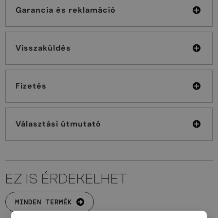
Garancia és reklamáció
Visszaküldés
Fizetés
Választási útmutató
EZ IS ÉRDEKELHET
MINDEN TERMÉK