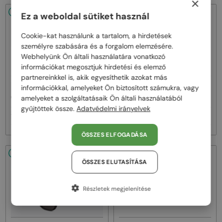
×
48/72
48/72
Ez a weboldal sütiket használ
Cookie-kat használunk a tartalom, a hirdetések
személyre szabására és a forgalom elemzésére.
Webhelyünk Ön általi használatára vonatkozó
információkat megosztjuk hirdetési és elemző
partnereinkkel is, akik egyesíthetik azokat más
—
—
információkkal, amelyeket Ön biztosított számukra, vagy
Dior
Napszemüvegek
Dior
Napszemüvegek
amelyeket a szolgáltatásaik Ön általi használatából
CDIOR S1F - 35A0 D - 56
DIORB23 S4I - 64A0 V - 56
gyűjtöttek össze.
Adatvédelmi irányelvek
160 000 Ft
145 000 Ft
ÖSSZES ELFOGADÁSA
48/72
48/72
ÖSSZES ELUTASÍTÁSA
Részletek megjelenítése