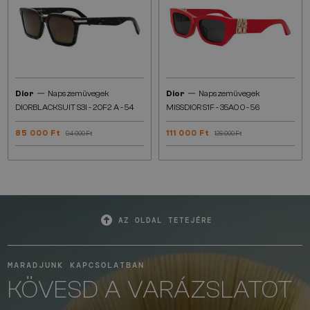
—
—
Dior
Napszemüvegek
Dior
Napszemüvegek
DIORBLACKSUIT S3I - 20F2 A - 54
MISSDIOR S1F - 35A0 O - 56
85 000 Ft
111 000 Ft
94 000 Ft
126 000 Ft
AZ OLDAL TETEJÉRE
MARADJUNK KAPCSOLATBAN
KÖVESD A VARÁZSLATOT