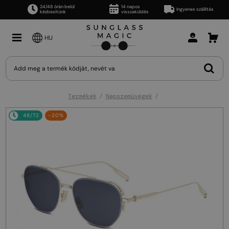
24/48 órán belül
14 napos
Ingyenes szállítás
kézbesítünk
visszaküldés
HU
Termékek
Napszemüvegek
48/72
-20%