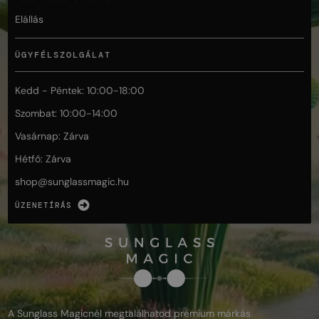
Elállás
ÜGYFÉLSZOLGÁLAT
Kedd - Péntek: 10:00-18:00
Szombat: 10:00-14:00
Vasárnap: Zárva
Hétfő: Zárva
shop@
sunglassmagic.hu
ÜZENETÍRÁS
A Sunglass Magicnél megtalálhatod prémium márkás