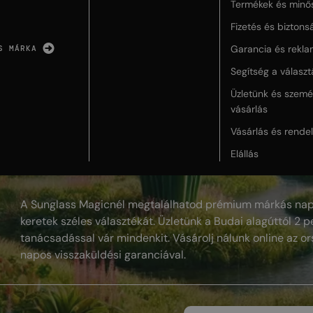
Termékek és minő
Fizetés és biztons
Garancia és rekla
S MÁRKA
Segítség a válasz
Üzletünk és szemé
vásárlás
Vásárlás és rende
Elállás
A Sunglass Magicnél megtalálhatod prémium márkás nap
keretek széles választékát. Üzletünk a Budai alagúttól 2 pe
tanácsadással vár mindenkit. Vásárolj nálunk online az or
napos visszaküldési garanciával.