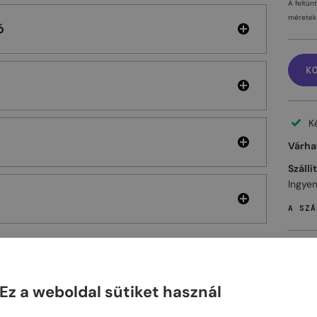
A feltün
méretek 
ó
K
K
Várhat
Szállí
Ingyen
A SZÁ
Ez a weboldal sütiket használ
ELHET