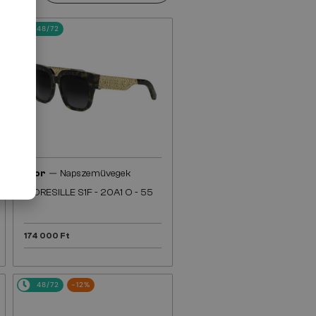
48/72
—
Dior
Napszemüvegek
DIORESILLE S1F - 20A1 O - 55
174 000 Ft
48/72
-12%