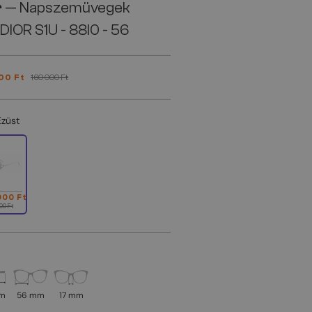
r
— Napszemüvegek
IOR S1U - 88I0 - 56
00 Ft
160 000 Ft
Ezüst
000 Ft
00 Ft
mm
56 mm
17 mm