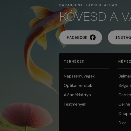
MARADJUNK KAPCSOLATBAN
KÖVESD A 
FACEBOOK
INSTAG
TERMÉKEK
NÉPS
Napszemüvegek
Balmai
Optikai keretek
Bvlgari
Ajándékkártya
Cartie
Festmények
Celine
Chopa
Dior