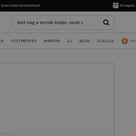
 belül kézbesítünk
14 napos vissz
EK
FESTMÉNYEK
MÁRKÁK
ÚJ
BLOG
ELÁLLÁS
AK