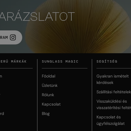
VARÁZSLATOT
RAM
ZERŰ MÁRKÁK
SUNGLASS MAGIC
SEGÍTSÉG
n
Főoldal
Gyakran ismételt
kérdések
Üzletünk
Szállítási feltételek
r
Rólunk
Visszaküldési és
Kapcsolat
visszatérítési felté
rd
Blog
Kapcsolat és
ügyfélszolgálat