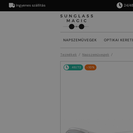
Ingyenes szállítás
24/48 órán
NAPSZEMÜVEGEK
OPTIKAI KERET
Termékek
Napszemüvegek
48/72
-10%