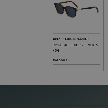
—
Dior
Napszemüvegek
DIORBLACKSUIT S12F - 18B0 V
- 54
104 000 Ft