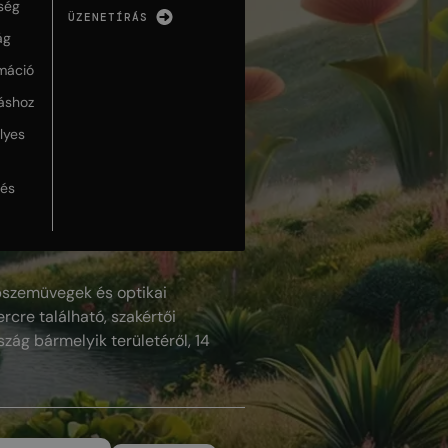
ség
ÜZENETÍRÁS
ág
máció
táshoz
lyes
lés
szemüvegek és optikai
rcre található, szakértői
szág bármelyik területéről, 14