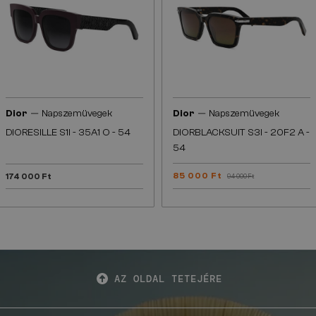
—
—
Dior
Napszemüvegek
Dior
Napszemüvegek
DIORESILLE S1I - 35A1 O - 54
DIORBLACKSUIT S3I - 20F2 A -
54
85 000 Ft
174 000 Ft
94 000 Ft
AZ OLDAL TETEJÉRE