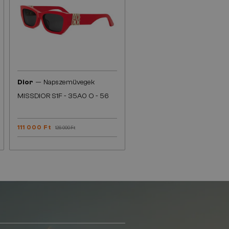
—
Dior
Napszemüvegek
MISSDIOR S1F - 35A0 O - 56
111 000 Ft
126 000 Ft