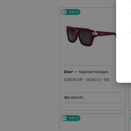
48/72
—
Dior
Napszemüvegek
CDIOR S1F - 35A0 D - 56
160 000 Ft
48/72