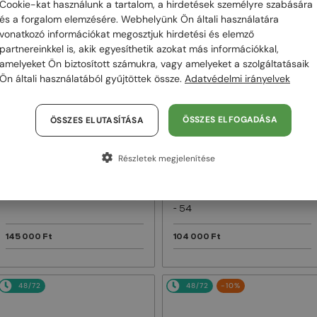
Cookie-kat használunk a tartalom, a hirdetések személyre szabására
és a forgalom elemzésére. Webhelyünk Ön általi használatára
48/72
48/72
vonatkozó információkat megosztjuk hirdetési és elemző
partnereinkkel is, akik egyesíthetik azokat más információkkal,
amelyeket Ön biztosított számukra, vagy amelyeket a szolgáltatásaik
Ön általi használatából gyűjtöttek össze.
Adatvédelmi irányelvek
ÖSSZES ELFOGADÁSA
ÖSSZES ELUTASÍTÁSA
Részletek megjelenítése
—
—
Dior
Napszemüvegek
Dior
Napszemüvegek
DIORB23 S4I - 64A0 V - 56
DIORBLACKSUIT S12F - 10A0 V
- 54
145 000 Ft
104 000 Ft
48/72
48/72
-10%