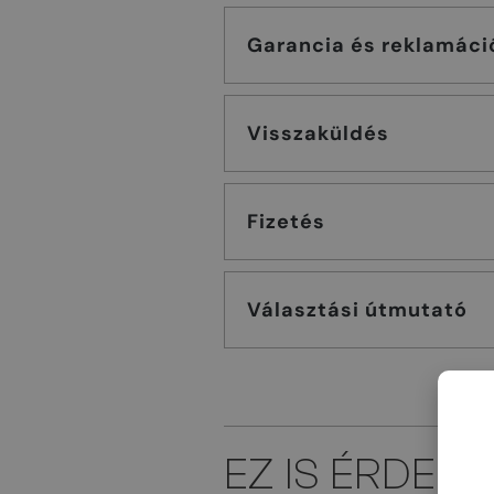
Garancia és reklamáci
Visszaküldés
Fizetés
Választási útmutató
EZ IS ÉRDEK