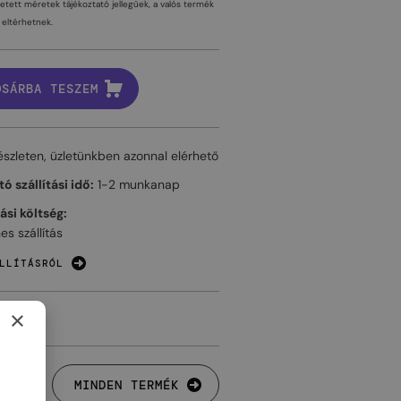
tetett méretek tájékoztató jellegűek, a valós termék
eltérhetnek.
OSÁRBA TESZEM
észleten, üzletünkben azonnal elérhető
ó szállítási idő:
1-2 munkanap
tási költség:
es szállítás
LLÍTÁSRÓL
×
MINDEN TERMÉK