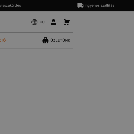
aküldés
Ingyenes szállítás
HU
CIÓ
ÜZLETÜNK