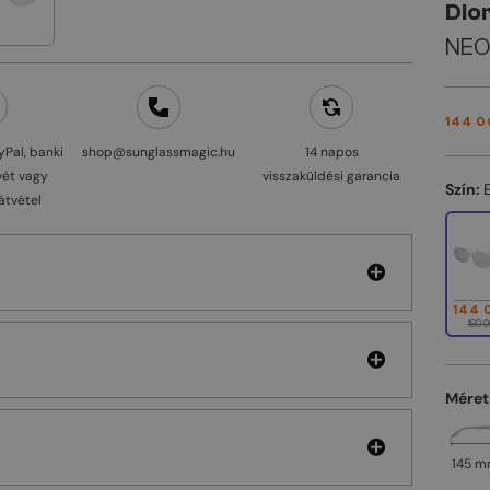
Dio
NEOD
144 0
yPal, banki
shop@sunglassmagic.hu
14 napos
vét vagy
visszaküldési garancia
Szín:
átvétel
144 
160 0
Méret
145 