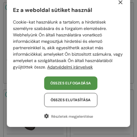
×
48/72
48/72
Ez a weboldal sütiket használ
Cookie-kat használunk a tartalom, a hirdetések
személyre szabására és a forgalom elemzésére.
Webhelyünk Ön általi használatára vonatkozó
információkat megosztjuk hirdetési és elemző
partnereinkkel is, akik egyesíthetik azokat más
—
—
információkkal, amelyeket Ön biztosított számukra, vagy
Dior
Napszemüvegek
Dior
Napszemüvegek
amelyeket a szolgáltatásaik Ön általi használatából
CDIOR S1F - 35A0 D - 56
DIORB23 S4I - 64A0 V - 56
gyűjtöttek össze.
Adatvédelmi irányelvek
161 000 Ft
145 000 Ft
ÖSSZES ELFOGADÁSA
48/72
48/72
ÖSSZES ELUTASÍTÁSA
Részletek megjelenítése