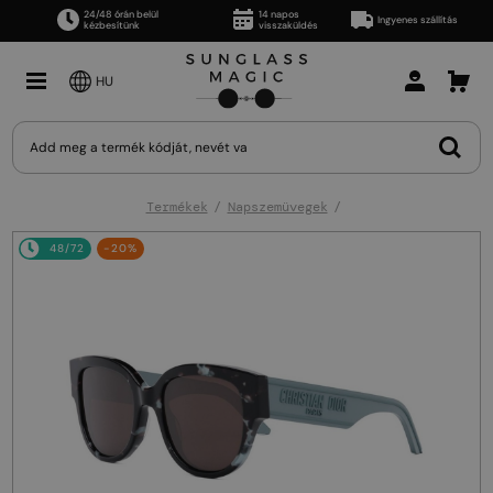
24/48 órán belül
14 napos
Ingyenes szállítás
kézbesítünk
visszaküldés
HU
Termékek
Napszemüvegek
48/72
-20%