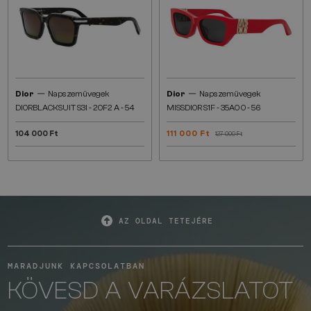
—
—
Dior
Napszemüvegek
Dior
Napszemüvegek
DIORBLACKSUIT S3I - 20F2 A - 54
MISSDIOR S1F - 35A0 O - 56
104 000 Ft
111 000 Ft
127 000 Ft
AZ OLDAL TETEJÉRE
MARADJUNK KAPCSOLATBAN
KÖVESD A VARÁZSLATOT