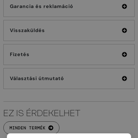
Garancia és reklamáció
Visszaküldés
Fizetés
Választási útmutató
EZ IS ÉRDEKELHET
MINDEN TERMÉK