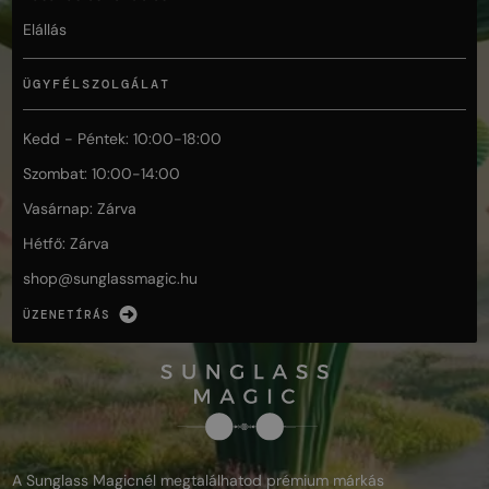
Elállás
ÜGYFÉLSZOLGÁLAT
Kedd - Péntek: 10:00-18:00
Szombat: 10:00-14:00
Vasárnap: Zárva
Hétfő: Zárva
shop@
sunglassmagic.hu
ÜZENETÍRÁS
A Sunglass Magicnél megtalálhatod prémium márkás