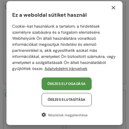
×
48/72
48/72
Ez a weboldal sütiket használ
Cookie-kat használunk a tartalom, a hirdetések
személyre szabására és a forgalom elemzésére.
Webhelyünk Ön általi használatára vonatkozó
információkat megosztjuk hirdetési és elemző
—
—
partnereinkkel is, akik egyesíthetik azokat más
Dita
Napszemüvegek
Dita
Napszemüvegek
információkkal, amelyeket Ön biztosított számukra, vagy
MACH ONE DRX-2030 TITANIUM -
MACH SIX//TITANIUM DTS121 - 01 -
W - 59
62
amelyeket a szolgáltatásaik Ön általi használatából
gyűjtöttek össze.
Adatvédelmi irányelvek
257 000 Ft
385 000 Ft
ÖSSZES ELFOGADÁSA
48/72
48/72
ÖSSZES ELUTASÍTÁSA
Részletek megjelenítése