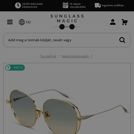
24/48 órán belül
14 napos
Ingyenes szállítás
kézbesítünk
visszaküldés
HU
Termékek
Napszemüvegek
48/72