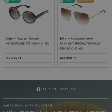
48/72
48/72
NÉPSZERŰ
—
—
Dita
Napszemüvegek
Dita
Napszemüvegek
MICRO-ROUND DTS406-A - 01 - 50
MIDNIGHT SPECIAL TITANIUM
DRX-2010 - D - 60
147 000 Ft
223 000 Ft
AZ OLDAL TETEJÉRE
MARADJUNK KAPCSOLATBAN