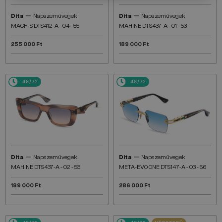
—
—
Dita
Napszemüvegek
Dita
Napszemüvegek
MACH-S DTS412-A - 04 - 55
MAHINE DTS437-A - 01 - 53
255 000 Ft
189 000 Ft
48/72
48/72
—
—
Dita
Napszemüvegek
Dita
Napszemüvegek
MAHINE DTS437-A - 02 - 53
META-EVO ONE DTS147-A - 03 - 56
189 000 Ft
286 000 Ft