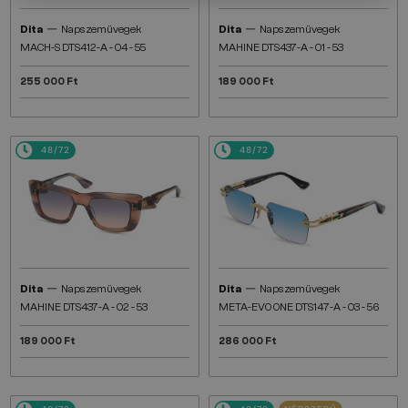
—
—
Dita
Napszemüvegek
Dita
Napszemüvegek
MACH-S DTS412-A - 04 - 55
MAHINE DTS437-A - 01 - 53
255 000 Ft
189 000 Ft
48/72
48/72
—
—
Dita
Napszemüvegek
Dita
Napszemüvegek
MAHINE DTS437-A - 02 - 53
META-EVO ONE DTS147-A - 03 - 56
189 000 Ft
286 000 Ft