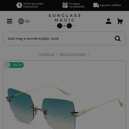
24/48 órán belül
14 napos
Ingyenes szállítás
kézbesítünk
visszaküldés
HU
Termékek
Napszemüvegek
48/72