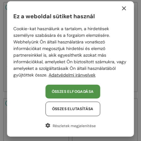
×
48/72
48/72
Ez a weboldal sütiket használ
Cookie-kat használunk a tartalom, a hirdetések
személyre szabására és a forgalom elemzésére.
Webhelyünk Ön általi használatára vonatkozó
információkat megosztjuk hirdetési és elemző
—
—
partnereinkkel is, akik egyesíthetik azokat más
Dita
Napszemüvegek
Dita
Napszemüvegek
információkkal, amelyeket Ön biztosított számukra, vagy
MACH ONE DRX-2030 TITANIUM -
MACH SIX//TITANIUM DTS121 - 01 -
W - 59
62
amelyeket a szolgáltatásaik Ön általi használatából
gyűjtöttek össze.
Adatvédelmi irányelvek
257 000 Ft
385 000 Ft
ÖSSZES ELFOGADÁSA
48/72
48/72
ÖSSZES ELUTASÍTÁSA
Részletek megjelenítése