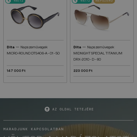
48/72
48/72
NÉPSZERŰ
—
—
Dita
Napszemüvegek
Dita
Napszemüvegek
MICRO-ROUND DTS406-A - 01 - 50
MIDNIGHT SPECIAL TITANIUM
DRX-2010 - D - 60
147 000 Ft
223 000 Ft
AZ OLDAL TETEJÉRE
MARADJUNK KAPCSOLATBAN