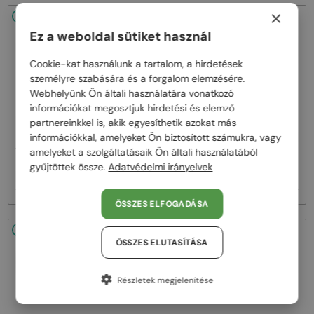
×
48/72
48/72
Ez a weboldal sütiket használ
Cookie-kat használunk a tartalom, a hirdetések
személyre szabására és a forgalom elemzésére.
Webhelyünk Ön általi használatára vonatkozó
információkat megosztjuk hirdetési és elemző
—
—
partnereinkkel is, akik egyesíthetik azokat más
Dita
Napszemüvegek
Dita
Napszemüvegek
információkkal, amelyeket Ön biztosított számukra, vagy
MACH ONE DRX-2030 TITANIUM -
MACH SIX//TITANIUM DTS121 - 01 -
W - 59
62
amelyeket a szolgáltatásaik Ön általi használatából
gyűjtöttek össze.
Adatvédelmi irányelvek
257 000 Ft
385 000 Ft
ÖSSZES ELFOGADÁSA
48/72
48/72
ÖSSZES ELUTASÍTÁSA
Részletek megjelenítése