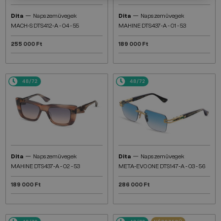
—
—
Dita
Napszemüvegek
Dita
Napszemüvegek
MACH-S DTS412-A - 04 - 55
MAHINE DTS437-A - 01 - 53
255 000 Ft
189 000 Ft
48/72
48/72
—
—
Dita
Napszemüvegek
Dita
Napszemüvegek
MAHINE DTS437-A - 02 - 53
META-EVO ONE DTS147-A - 03 - 56
189 000 Ft
286 000 Ft