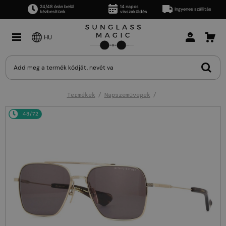
24/48 órán belül
14 napos
Ingyenes szállítás
kézbesítünk
visszaküldés
HU
Termékek
Napszemüvegek
48/72