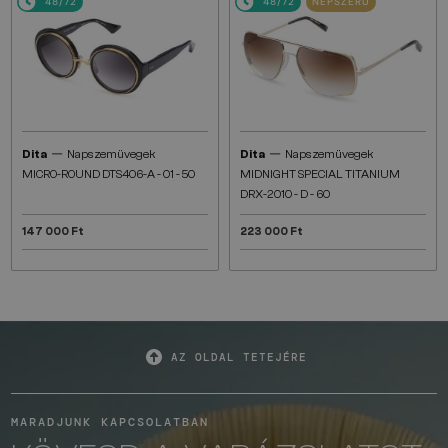
48/72
48/72
NÉPSZERŰ
—
—
Dita
Napszemüvegek
Dita
Napszemüvegek
MICRO-ROUND DTS406-A - 01 - 50
MIDNIGHT SPECIAL TITANIUM
DRX-2010 - D - 60
147 000 Ft
223 000 Ft
AZ OLDAL TETEJÉRE
MARADJUNK KAPCSOLATBAN