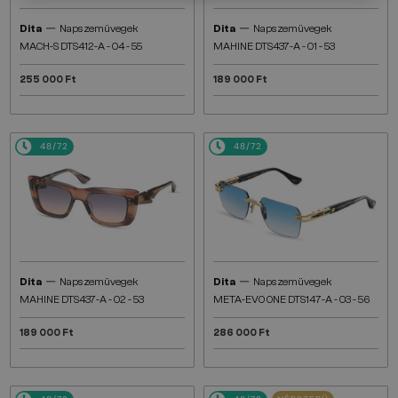
—
—
Dita
Napszemüvegek
Dita
Napszemüvegek
MACH-S DTS412-A - 04 - 55
MAHINE DTS437-A - 01 - 53
255 000 Ft
189 000 Ft
48/72
48/72
—
—
Dita
Napszemüvegek
Dita
Napszemüvegek
MAHINE DTS437-A - 02 - 53
META-EVO ONE DTS147-A - 03 - 56
189 000 Ft
286 000 Ft