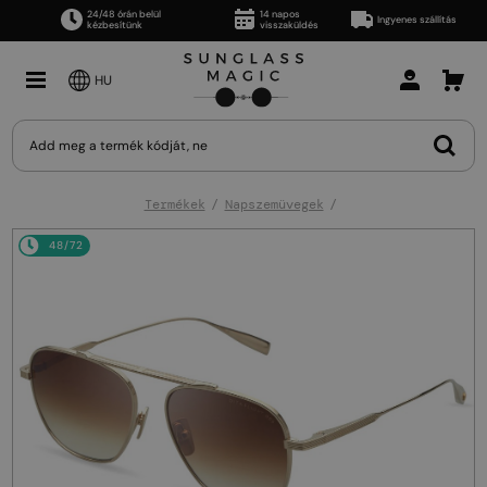
24/48 órán belül
14 napos
Ingyenes szállítás
kézbesítünk
visszaküldés
HU
Termékek
Napszemüvegek
48/72