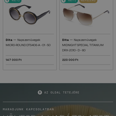
48/72
48/72
NÉPSZERŰ
—
—
Dita
Napszemüvegek
Dita
Napszemüvegek
MICRO-ROUND DTS406-A - 01 - 50
MIDNIGHT SPECIAL TITANIUM
DRX-2010 - D - 60
147 000 Ft
223 000 Ft
AZ OLDAL TETEJÉRE
MARADJUNK KAPCSOLATBAN