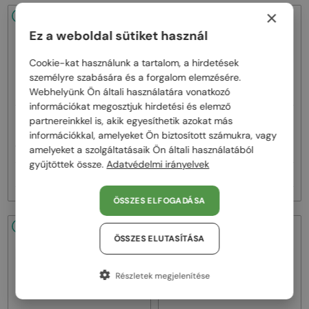
×
48/72
48/72
Ez a weboldal sütiket használ
Cookie-kat használunk a tartalom, a hirdetések
személyre szabására és a forgalom elemzésére.
Webhelyünk Ön általi használatára vonatkozó
információkat megosztjuk hirdetési és elemző
—
—
partnereinkkel is, akik egyesíthetik azokat más
Dita
Napszemüvegek
Dita
Napszemüvegek
információkkal, amelyeket Ön biztosított számukra, vagy
MACH ONE DRX-2030 TITANIUM -
MACH SIX//TITANIUM DTS121 - 01 -
W - 59
62
amelyeket a szolgáltatásaik Ön általi használatából
gyűjtöttek össze.
Adatvédelmi irányelvek
257 000 Ft
385 000 Ft
ÖSSZES ELFOGADÁSA
48/72
48/72
ÖSSZES ELUTASÍTÁSA
Részletek megjelenítése