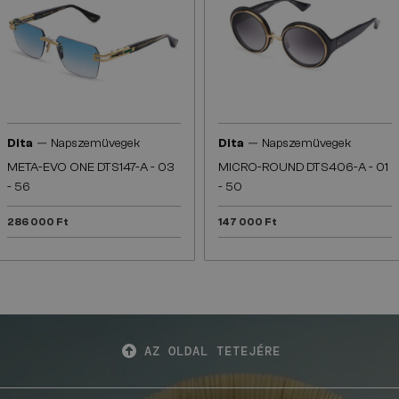
—
—
Dita
Napszemüvegek
Dita
Napszemüvegek
META-EVO ONE DTS147-A - 03
MICRO-ROUND DTS406-A - 01
- 56
- 50
286 000 Ft
147 000 Ft
AZ OLDAL TETEJÉRE