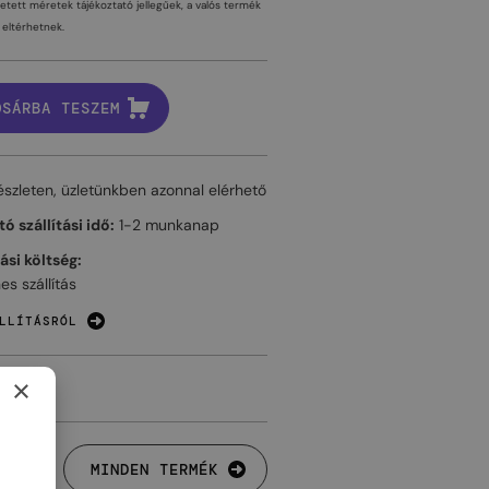
tetett méretek tájékoztató jellegűek, a valós termék
eltérhetnek.
OSÁRBA TESZEM
észleten, üzletünkben azonnal elérhető
ó szállítási idő:
1-2 munkanap
tási költség:
es szállítás
LLÍTÁSRÓL
×
MINDEN TERMÉK