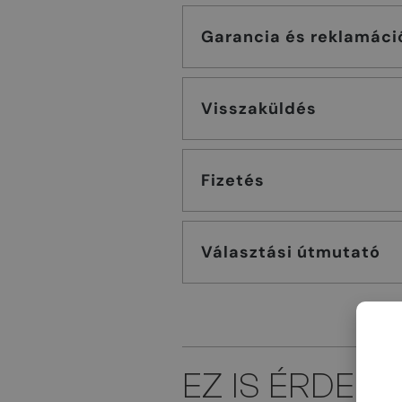
Garancia és reklamáci
Visszaküldés
Fizetés
Választási útmutató
EZ IS ÉRDEK