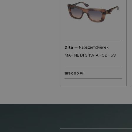
—
Dita
Napszemüvegek
MAHINE DTS437-A - 02 - 53
189 000 Ft