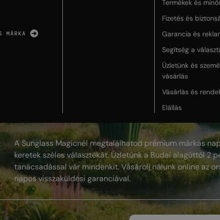
Termékek és minő
Fizetés és biztons
Garancia és rekla
S MÁRKA
Segítség a válasz
Üzletünk és szemé
vásárlás
Vásárlás és rende
Elállás
A Sunglass Magicnél megtalálhatod prémium márkás nap
keretek széles választékát. Üzletünk a Budai alagúttól 2 pe
tanácsadással vár mindenkit. Vásárolj nálunk online az or
napos visszaküldési garanciával.