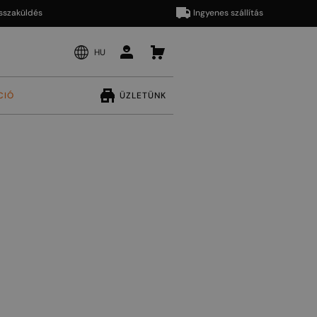
küldés
Ingyenes szállítás
HU
CIÓ
ÜZLETÜNK