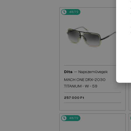
48/72
—
Dita
Napszemüvegek
MACH ONE DRX-2030
TITANIUM - W - 59
257 000 Ft
48/72