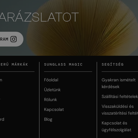
VARÁZSLATOT
RAM
ZERŰ MÁRKÁK
SUNGLASS MAGIC
SEGÍTSÉG
n
Főoldal
Gyakran ismételt
kérdések
Üzletünk
Szállítási feltételek
r
Rólunk
Visszaküldési és
Kapcsolat
visszatérítési felté
rd
Blog
Kapcsolat és
ügyfélszolgálat