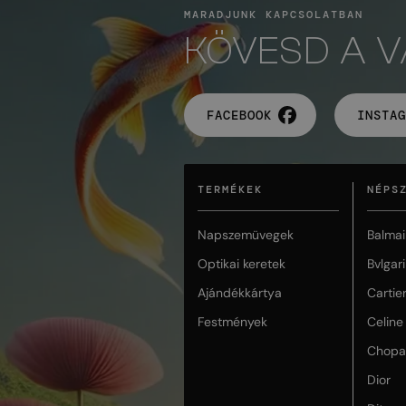
MARADJUNK KAPCSOLATBAN
KÖVESD A 
FACEBOOK
INSTAG
TERMÉKEK
NÉPS
Napszemüvegek
Balmai
Optikai keretek
Bvlgari
Ajándékkártya
Cartie
Festmények
Celine
Chopa
Dior