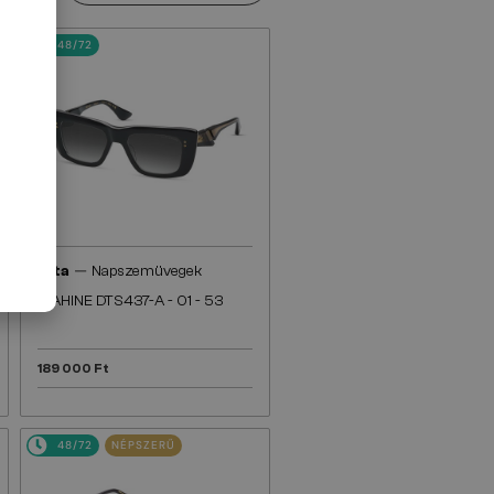
48/72
—
Dita
Napszemüvegek
MAHINE DTS437-A - 01 - 53
189 000 Ft
48/72
NÉPSZERŰ