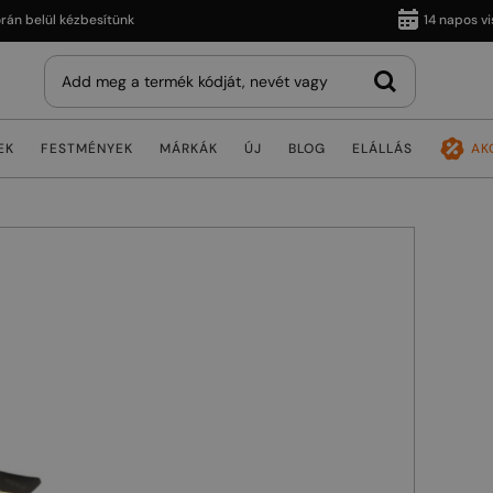
belül kézbesítünk
14 napos vissza
EK
FESTMÉNYEK
MÁRKÁK
ÚJ
BLOG
ELÁLLÁS
AK