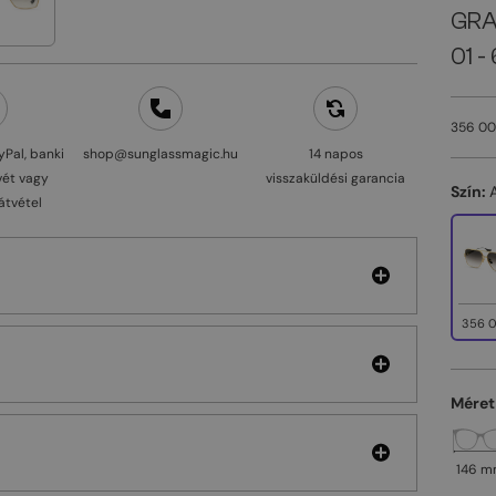
GRA
01 - 
356 00
yPal, banki
shop@sunglassmagic.hu
14 napos
vét vagy
visszaküldési garancia
Szín:
átvétel
356 0
Méret
146 