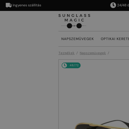
Ingyenes szállítás
24/48 órán 
NAPSZEMÜVEGEK
OPTIKAI KERET
Termékek
Napszemüvegek
48/72