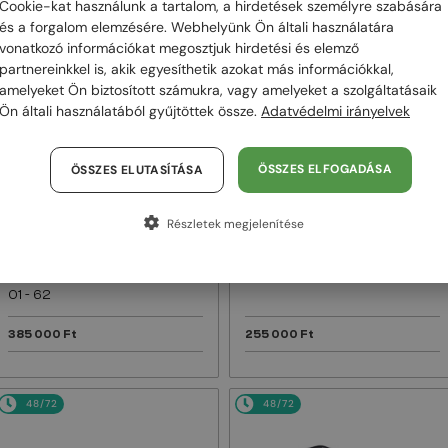
Cookie-kat használunk a tartalom, a hirdetések személyre szabására
és a forgalom elemzésére. Webhelyünk Ön általi használatára
48/72
48/72
vonatkozó információkat megosztjuk hirdetési és elemző
partnereinkkel is, akik egyesíthetik azokat más információkkal,
amelyeket Ön biztosított számukra, vagy amelyeket a szolgáltatásaik
Ön általi használatából gyűjtöttek össze.
Adatvédelmi irányelvek
ÖSSZES ELFOGADÁSA
ÖSSZES ELUTASÍTÁSA
Részletek megjelenítése
—
—
Dita
Napszemüvegek
Dita
Napszemüvegek
MACH SIX//TITANIUM DTS121 -
MACH-S DTS412-A - 04 - 55
01 - 62
385 000 Ft
255 000 Ft
48/72
48/72