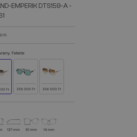
ND-EMPERIK DTS159-A -
61
0 Ft
Arany, Fekete
356 000 Ft
356 000 Ft
00 Ft
mm
137 mm
61 mm
14 mm