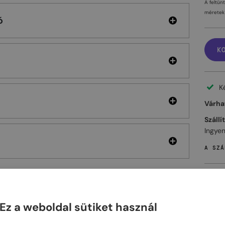
A feltün
méretek 
ó
K
K
Várhat
Szállí
Ingyen
A SZÁ
Ez a weboldal sütiket használ
ELHET