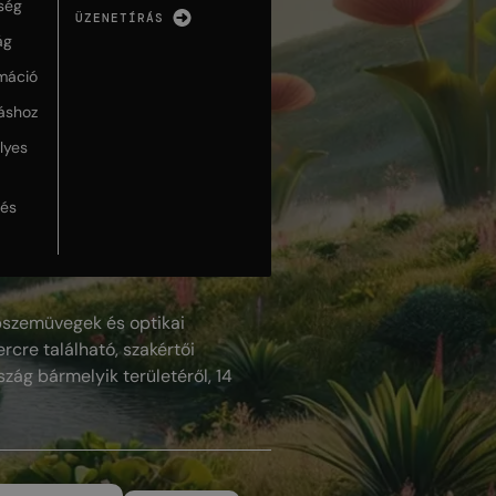
ség
ÜZENETÍRÁS
ág
máció
táshoz
lyes
lés
szemüvegek és optikai
rcre található, szakértői
szág bármelyik területéről, 14