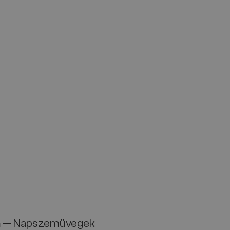
a
— Napszemüvegek