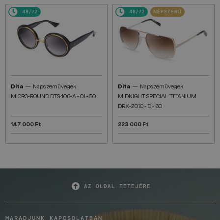
48/72
48/72
NÉPSZERŰ
—
—
Dita
Napszemüvegek
Dita
Napszemüvegek
MICRO-ROUND DTS406-A - 01 - 50
MIDNIGHT SPECIAL TITANIUM
DRX-2010 - D - 60
147 000 Ft
223 000 Ft
AZ OLDAL TETEJÉRE
MARADJUNK KAPCSOLATBAN