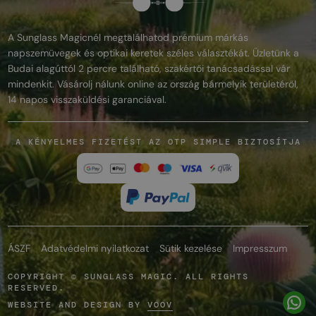
A Sunglass Magicnél megtalálhatod prémium márkás
napszemüvegek és optikai keretek széles választékát. Üzletünk a
Budai alagúttól 2 percre található, szakértői tanácsadással vár
mindenkit. Vásárolj nálunk online az ország bármelyik területéről,
14 napos visszaküldési garanciával.
A KÉNYELMES FIZETÉST AZ OTP SIMPLE BIZTOSÍTJA
ÁSZF
Adatvédelmi nyilatkozat
Sütik kezelése
Impresszum
COPYRIGHT © SUNGLASS MAGIC. ALL RIGHTS
RESERVED.
WEBSITE AND DESIGN BY
VOOV