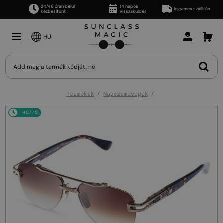
24/48 órán belül
14 napos
Ingyenes szállítás
kézbesítünk
visszaküldés
HU
Termékek
Napszemüvegek
48/72