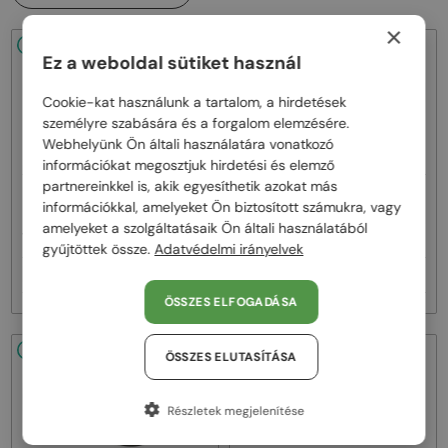
×
48/72
48/72
Ez a weboldal sütiket használ
Cookie-kat használunk a tartalom, a hirdetések
személyre szabására és a forgalom elemzésére.
Webhelyünk Ön általi használatára vonatkozó
információkat megosztjuk hirdetési és elemző
partnereinkkel is, akik egyesíthetik azokat más
—
—
Dita
Napszemüvegek
Dita
Napszemüvegek
információkkal, amelyeket Ön biztosított számukra, vagy
MACH ONE DRX-2030 TITANIUM -
MACH SIX//TITANIUM DTS121 - 01 -
amelyeket a szolgáltatásaik Ön általi használatából
W - 59
62
gyűjtöttek össze.
Adatvédelmi irányelvek
257 000 Ft
385 000 Ft
ÖSSZES ELFOGADÁSA
48/72
48/72
ÖSSZES ELUTASÍTÁSA
Részletek megjelenítése