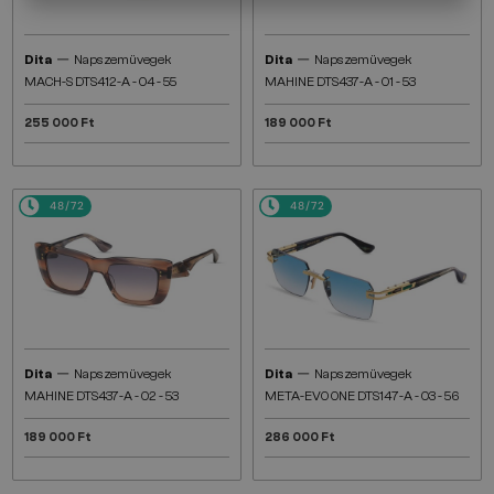
—
—
Dita
Napszemüvegek
Dita
Napszemüvegek
MACH-S DTS412-A - 04 - 55
MAHINE DTS437-A - 01 - 53
255 000 Ft
189 000 Ft
48/72
48/72
—
—
Dita
Napszemüvegek
Dita
Napszemüvegek
MAHINE DTS437-A - 02 - 53
META-EVO ONE DTS147-A - 03 - 56
189 000 Ft
286 000 Ft