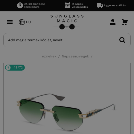
24/48 órán belül
14 napos
Ingyenes szállítás
kézbesítünk
visszaküldés
HU
Termékek
Napszemüvegek
48/72