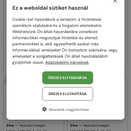
×
Ez a weboldal sütiket használ
Cookie-kat használunk a tartalom, a hirdetések
személyre szabására és a forgalom elemzésére.
Webhelyünk Ön általi használatára vonatkozó
—
—
Dita
Napszemüvegek
Dita
Napszemüvegek
információkat megosztjuk hirdetési és elemző
MACH ONE DRX-2030 TITANIUM -
MACH SIX//TITANIUM DTS121 - 01 -
partnereinkkel is, akik egyesíthetik azokat más
W - 59
62
információkkal, amelyeket Ön biztosított számukra, vagy
amelyeket a szolgáltatásaik Ön általi használatából
257 000 Ft
385 000 Ft
gyűjtöttek össze.
Adatvédelmi irányelvek
ÖSSZES ELFOGADÁSA
48/72
48/72
ÖSSZES ELUTASÍTÁSA
Részletek megjelenítése
—
—
Dita
Napszemüvegek
Dita
Napszemüvegek