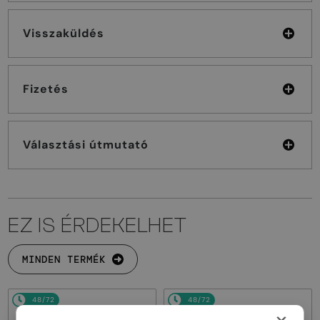
Visszaküldés
Fizetés
Választási útmutató
EZ IS ÉRDEKELHET
MINDEN TERMÉK
48/72
48/72