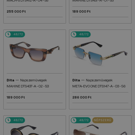
MACH-S DTS412-A - 04 - 55
MAHINE DTS437-A - 01 - 53
255 000 Ft
189 000 Ft
48/72
48/72
—
—
Dita
Napszemüvegek
Dita
Napszemüvegek
MAHINE DTS437-A - 02 - 53
META-EVO ONE DTS147-A - 03 - 56
189 000 Ft
286 000 Ft
48/72
48/72
NÉPSZERŰ