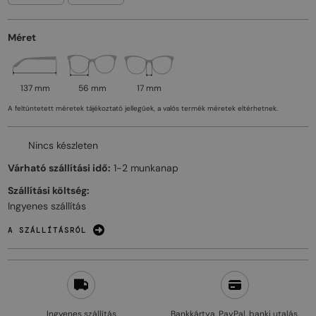
Méret
137 mm
56 mm
17 mm
A feltüntetett méretek tájékoztató jellegűek, a valós termék méretek eltérhetnek.
Nincs készleten
Várható szállítási idő:
1-2 munkanap
Szállítási költség:
Ingyenes szállítás
A SZÁLLÍTÁSRÓL
Ingyenes szállítás
Bankkártya, PayPal, banki utalás,