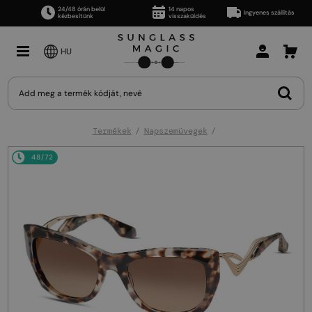
24/48 órán belül
14 napos
Ingyenes szállítás
kézbesítünk
visszaküldés
HU
Termékek
Napszemüvegek
48/72