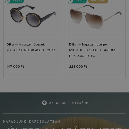
48/72
48/72
NÉPSZERŰ
—
—
Dita
Napszemüvegek
Dita
Napszemüvegek
MICRO-ROUND DTS406-A - 01 - 50
MIDNIGHT SPECIAL TITANIUM
DRX-2010 - D - 60
147 000 Ft
223 000 Ft
AZ OLDAL TETEJÉRE
MARADJUNK KAPCSOLATBAN