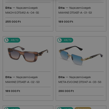
—
—
Dita
Napszemüvegek
Dita
Napszemüvegek
MACH-S DTS412-A - 04 - 55
MAHINE DTS437-A - 01 - 53
255 000 Ft
189 000 Ft
48/72
48/72
—
—
Dita
Napszemüvegek
Dita
Napszemüvegek
MAHINE DTS437-A - 02 - 53
META-EVO ONE DTS147-A - 03 - 56
189 000 Ft
286 000 Ft