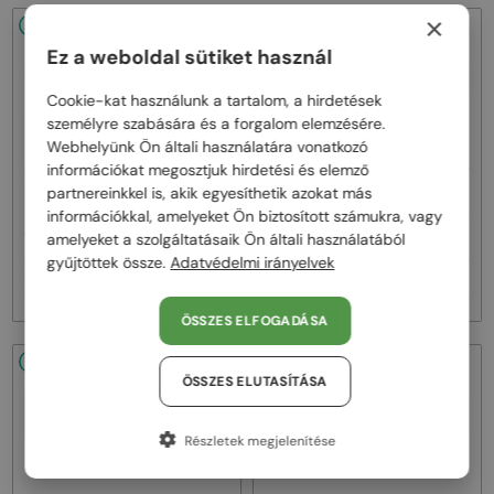
×
48/72
48/72
Ez a weboldal sütiket használ
Cookie-kat használunk a tartalom, a hirdetések
személyre szabására és a forgalom elemzésére.
Webhelyünk Ön általi használatára vonatkozó
információkat megosztjuk hirdetési és elemző
—
—
partnereinkkel is, akik egyesíthetik azokat más
Dita
Napszemüvegek
Dita
Napszemüvegek
információkkal, amelyeket Ön biztosított számukra, vagy
MACH ONE DRX-2030 TITANIUM -
MACH SIX//TITANIUM DTS121 - 01 -
W - 59
62
amelyeket a szolgáltatásaik Ön általi használatából
gyűjtöttek össze.
Adatvédelmi irányelvek
257 000 Ft
385 000 Ft
ÖSSZES ELFOGADÁSA
48/72
48/72
ÖSSZES ELUTASÍTÁSA
Részletek megjelenítése