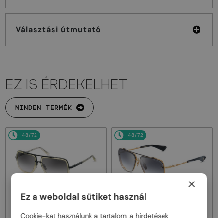
Választási útmutató
EZ IS ÉRDEKELHET
MINDEN TERMÉK
48/72
48/72
×
Ez a weboldal sütiket használ
—
—
Dita
Napszemüvegek
Dita
Napszemüvegek
Cookie-kat használunk a tartalom, a hirdetések