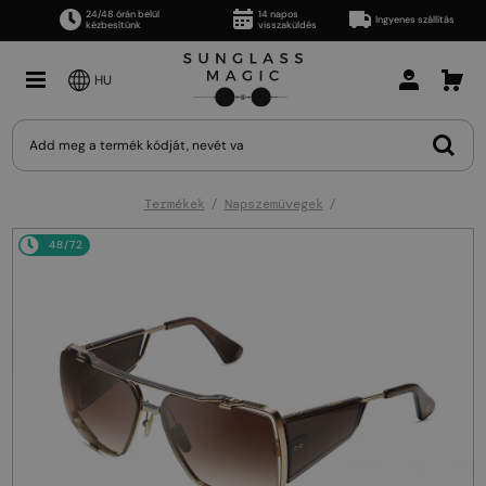
24/48 órán belül
14 napos
Ingyenes szállítás
kézbesítünk
visszaküldés
HU
Termékek
Napszemüvegek
48/72