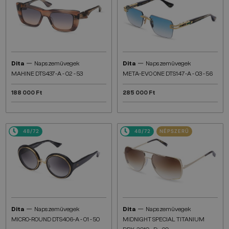
—
—
Dita
Napszemüvegek
Dita
Napszemüvegek
MAHINE DTS437-A - 02 - 53
META-EVO ONE DTS147-A - 03 - 56
188 000 Ft
285 000 Ft
48/72
48/72
NÉPSZERŰ
—
—
Dita
Napszemüvegek
Dita
Napszemüvegek
MICRO-ROUND DTS406-A - 01 - 50
MIDNIGHT SPECIAL TITANIUM