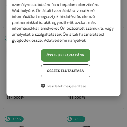
MACH ONE DRX-2030 TITANIUM -
MACH SIX//TITANIUM DTS121 - 01 -
személyre szabására és a forgalom elemzésére.
W - 59
62
Webhelyünk Ön általi használatára vonatkozó
információkat megosztjuk hirdetési és elemző
256 000 Ft
383 000 Ft
partnereinkkel is, akik egyesíthetik azokat más
információkkal, amelyeket Ön biztosított számukra, vagy
amelyeket a szolgáltatásaik Ön általi használatából
48/72
48/72
gyűjtöttek össze.
Adatvédelmi irányelvek
ÖSSZES ELFOGADÁSA
ÖSSZES ELUTASÍTÁSA
—
—
Dita
Napszemüvegek
Dita
Napszemüvegek
Részletek megjelenítése
MACH-S DTS412-A - 04 - 55
MAHINE DTS437-A - 01 - 53
254 000 Ft
188 000 Ft
48/72
48/72