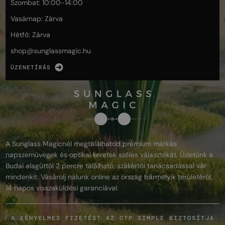
Szombat: 10:00-14:00
Vasárnap: Zárva
Hétfő: Zárva
shop@
sunglassmagic.hu
ÜZENETÍRÁS
A Sunglass Magicnél megtalálhatod prémium márkás
napszemüvegek és optikai keretek széles választékát. Üzletünk a
Budai alagúttól 2 percre található, szakértői tanácsadással vár
mindenkit. Vásárolj nálunk online az ország bármelyik területéről,
14 napos visszaküldési garanciával.
A KÉNYELMES FIZETÉST AZ OTP SIMPLE BIZTOSÍTJA