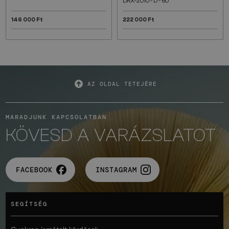
DRX-2010 - D - 60
146 000 Ft
222 000 Ft
AZ OLDAL TETEJÉRE
MARADJUNK KAPCSOLATBAN
KÖVESD A VARÁZSLATOT
FACEBOOK
INSTAGRAM
SEGÍTSÉG