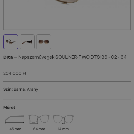
Dita
— Napszemüvegek SOULINER-TWO DTS136 - 02 - 64
204 000 Ft
Szín:
Barna, Arany
Méret
145 mm
64 mm
14 mm