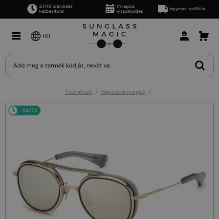
24/48 órán belül
14 napos
Ingyenes szállítás
kézbesítünk
visszaküldés
HU
Termékek
Napszemüvegek
48/72