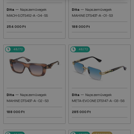
—
—
Dita
Napszemüvegek
Dita
Napszemüvegek
MACH-S DTS412-A - 04 - 55
MAHINE DTS437-A - 01 - 53
254 000 Ft
188 000 Ft
48/72
48/72
—
—
Dita
Napszemüvegek
Dita
Napszemüvegek
MAHINE DTS437-A - 02 - 53
META-EVO ONE DTS147-A - 03 - 56
188 000 Ft
285 000 Ft