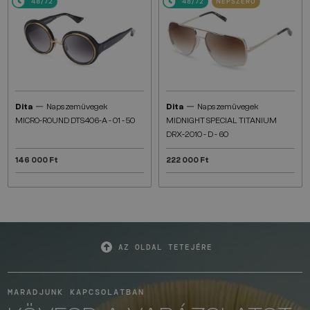
48/72
48/72
NÉPSZERŰ
—
—
Dita
Napszemüvegek
Dita
Napszemüvegek
MICRO-ROUND DTS406-A - 01 - 50
MIDNIGHT SPECIAL TITANIUM
DRX-2010 - D - 60
146 000 Ft
222 000 Ft
AZ OLDAL TETEJÉRE
MARADJUNK KAPCSOLATBAN