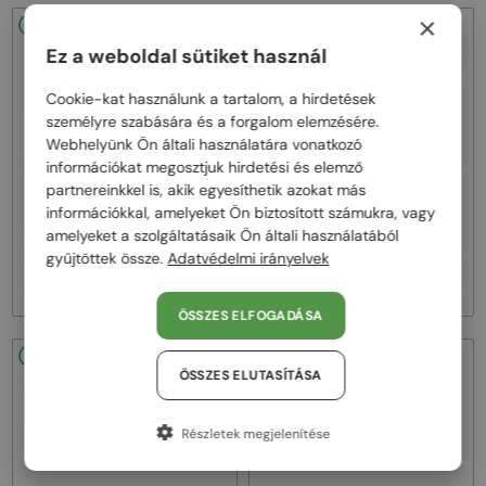
×
48/72
48/72
Ez a weboldal sütiket használ
Cookie-kat használunk a tartalom, a hirdetések
személyre szabására és a forgalom elemzésére.
Webhelyünk Ön általi használatára vonatkozó
információkat megosztjuk hirdetési és elemző
—
—
partnereinkkel is, akik egyesíthetik azokat más
Dita
Napszemüvegek
Dita
Napszemüvegek
információkkal, amelyeket Ön biztosított számukra, vagy
MACH ONE DRX-2030 TITANIUM -
MACH SIX//TITANIUM DTS121 - 01 -
W - 59
62
amelyeket a szolgáltatásaik Ön általi használatából
gyűjtöttek össze.
Adatvédelmi irányelvek
256 000 Ft
383 000 Ft
ÖSSZES ELFOGADÁSA
48/72
48/72
ÖSSZES ELUTASÍTÁSA
Részletek megjelenítése