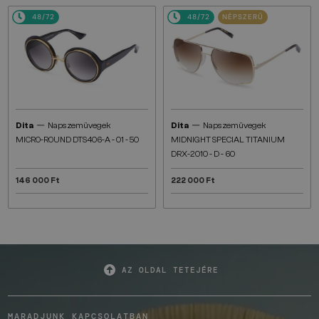
48/72
48/72
NÉPSZERŰ
—
—
Dita
Napszemüvegek
Dita
Napszemüvegek
MICRO-ROUND DTS406-A - 01 - 50
MIDNIGHT SPECIAL TITANIUM
DRX-2010 - D - 60
146 000 Ft
222 000 Ft
AZ OLDAL TETEJÉRE
MARADJUNK KAPCSOLATBAN