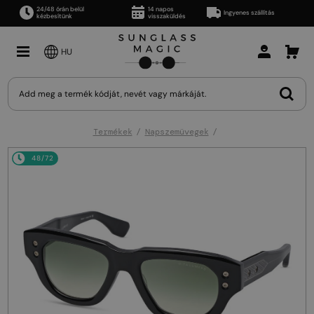
24/48 órán belül
14 napos
Ingyenes szállítás
kézbesítünk
visszaküldés
HU
Termékek
Napszemüvegek
48/72