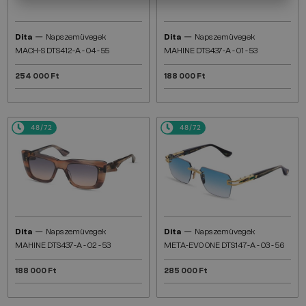
—
—
Dita
Napszemüvegek
Dita
Napszemüvegek
MACH-S DTS412-A - 04 - 55
MAHINE DTS437-A - 01 - 53
254 000 Ft
188 000 Ft
48/72
48/72
—
—
Dita
Napszemüvegek
Dita
Napszemüvegek
MAHINE DTS437-A - 02 - 53
META-EVO ONE DTS147-A - 03 - 56
188 000 Ft
285 000 Ft