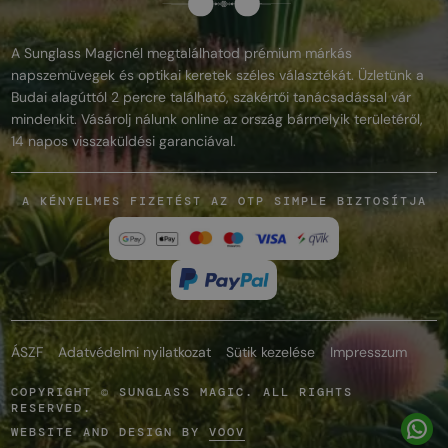
A Sunglass Magicnél megtalálhatod prémium márkás
napszemüvegek és optikai keretek széles választékát. Üzletünk a
Budai alagúttól 2 percre található, szakértői tanácsadással vár
mindenkit. Vásárolj nálunk online az ország bármelyik területéről,
14 napos visszaküldési garanciával.
A KÉNYELMES FIZETÉST AZ OTP SIMPLE BIZTOSÍTJA
ÁSZF
Adatvédelmi nyilatkozat
Sütik kezelése
Impresszum
COPYRIGHT © SUNGLASS MAGIC. ALL RIGHTS
RESERVED.
WEBSITE AND DESIGN BY
VOOV