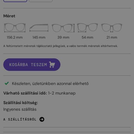
Méret
156.2 mm
145 mm
39 mm
54 mm
21 mm
A feltüntetett méretek tájékoztató jellegűek, a valós termék méretek eltérhetnek.
KOSÁRBA TESZEM
Készleten, üzletünkben azonnal elérhető
Várható szállítási idő:
1-2 munkanap
Szállítási költség:
Ingyenes szállítás
A SZÁLLÍTÁSRÓL