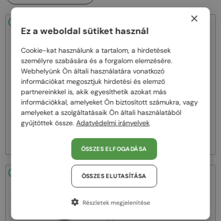
×
48/72
48/72
Ez a weboldal sütiket használ
Cookie-kat használunk a tartalom, a hirdetések
személyre szabására és a forgalom elemzésére.
Webhelyünk Ön általi használatára vonatkozó
információkat megosztjuk hirdetési és elemző
partnereinkkel is, akik egyesíthetik azokat más
—
—
Dita
Napszemüvegek
Dita
Napszemüvegek
információkkal, amelyeket Ön biztosított számukra, vagy
MACH ONE DRX-2030 TITANIUM -
MACH SIX//TITANIUM DTS121 - 01 -
amelyeket a szolgáltatásaik Ön általi használatából
W - 59
62
gyűjtöttek össze.
Adatvédelmi irányelvek
256 000 Ft
383 000 Ft
ÖSSZES ELFOGADÁSA
48/72
48/72
ÖSSZES ELUTASÍTÁSA
Részletek megjelenítése