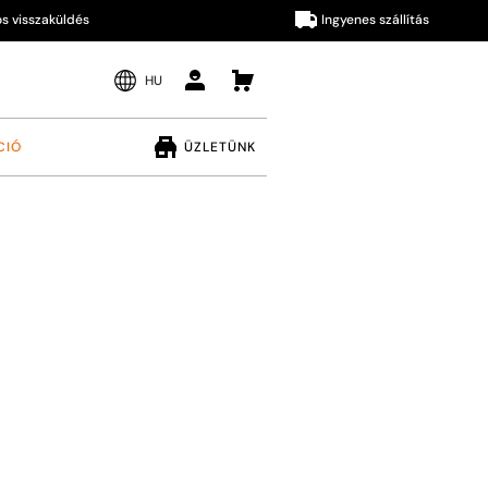
szaküldés
Ingyenes szállítás
HU
CIÓ
ÜZLETÜNK