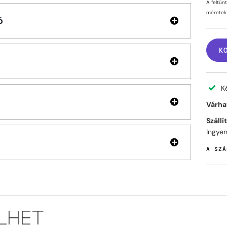
A feltün
méretek 
ó
K
K
Várhat
Szállí
Ingyen
A SZÁ
ELHET