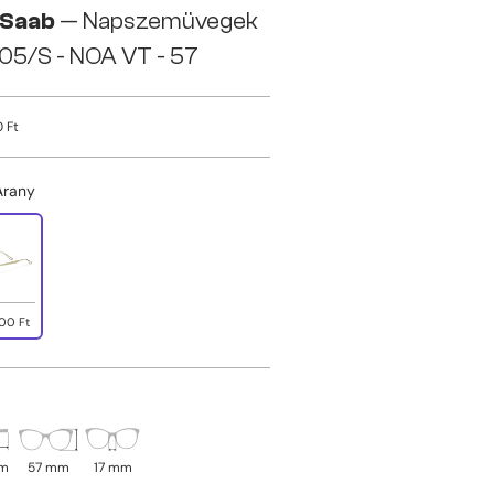
 Saab
— Napszemüvegek
05/S - NOA VT - 57
 Ft
Arany
00 Ft
mm
57 mm
17 mm