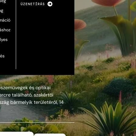
ség
ÜZENETÍRÁS
ág
máció
táshoz
lyes
lés
szemüvegek és optikai
rcre található, szakértői
szág bármelyik területéről, 14