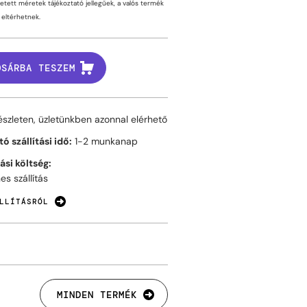
tetett méretek tájékoztató jellegűek, a valós termék
eltérhetnek.
OSÁRBA TESZEM
észleten, üzletünkben azonnal elérhető
ó szállítási idő:
1-2 munkanap
tási költség:
es szállítás
LLÍTÁSRÓL
MINDEN TERMÉK