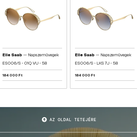
—
—
Elie Saab
Napszemüvegek
Elie Saab
Napszemüvegek
ES006/S - 01Q VU - 58
ES006/S - LKS 7J - 58
184 000 Ft
184 000 Ft
AZ OLDAL TETEJÉRE