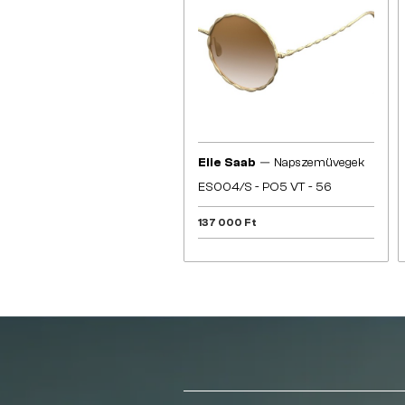
—
Elie Saab
Napszemüvegek
ES004/S - PO5 VT - 56
137 000 Ft