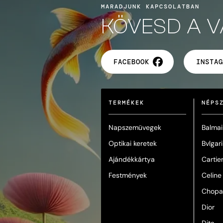
MARADJUNK KAPCSOLATBAN
KÖVESD A 
FACEBOOK
INSTAG
TERMÉKEK
NÉPS
Napszemüvegek
Balmai
Optikai keretek
Bvlgari
Ajándékkártya
Cartie
Festmények
Celine
Chopa
Dior