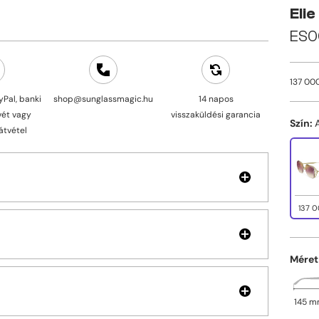
Elie
ES0
137 000
yPal, banki
shop@sunglassmagic.hu
14 napos
vét vagy
visszaküldési garancia
Szín:
átvétel
137 0
Méret
145 