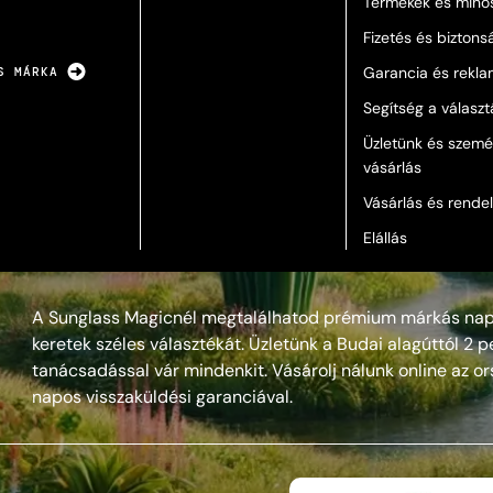
Termékek és minő
Fizetés és biztons
Garancia és rekla
S MÁRKA
Segítség a válasz
Üzletünk és szemé
vásárlás
Vásárlás és rende
Elállás
A Sunglass Magicnél megtalálhatod prémium márkás nap
keretek széles választékát. Üzletünk a Budai alagúttól 2 pe
tanácsadással vár mindenkit. Vásárolj nálunk online az or
napos visszaküldési garanciával.