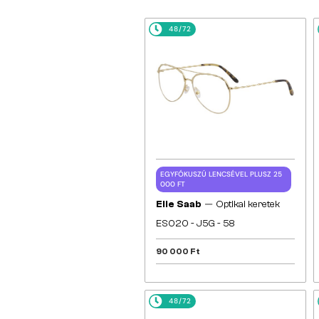
48/72
EGYFÓKUSZÚ LENCSÉVEL PLUSZ 25
000 FT
—
Elie Saab
Optikai keretek
ES020 - J5G - 58
90 000 Ft
48/72