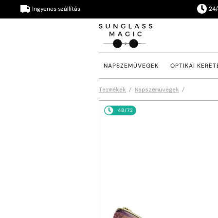
Ingyenes szállítás
24/48 ór
NAPSZEMÜVEGEK
OPTIKAI KERET
Termékek
Napszemüvegek
48/72