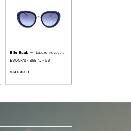
—
Elie Saab
Napszemüvegek
ES007/S - B88 7J - 53
104 000 Ft