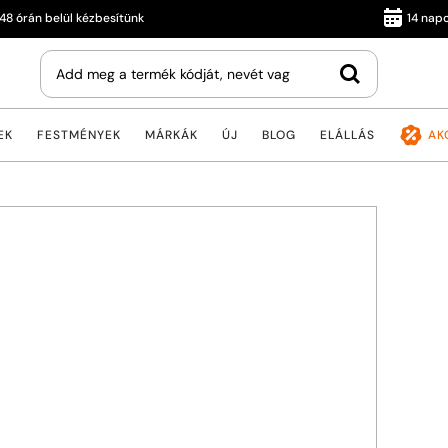
án belül kézbesítünk
14 napos vis
EK
FESTMÉNYEK
MÁRKÁK
ÚJ
BLOG
ELÁLLÁS
AK