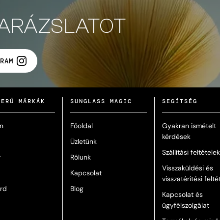
VARÁZSLATOT
RAM
ZERŰ MÁRKÁK
SUNGLASS MAGIC
SEGÍTSÉG
n
Főoldal
Gyakran ismételt
kérdések
Üzletünk
Szállítási feltételek
r
Rólunk
Visszaküldési és
Kapcsolat
visszatérítési felté
rd
Blog
Kapcsolat és
ügyfélszolgálat