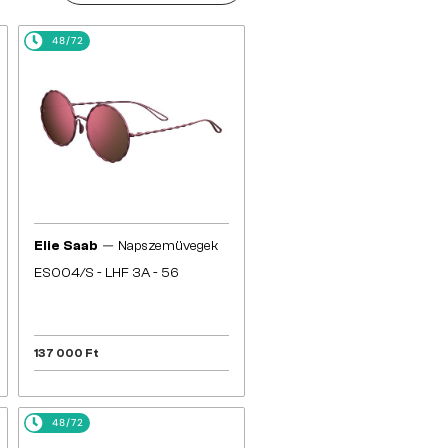
48/72
—
Elie Saab
Napszemüvegek
ES004/S - LHF 3A - 56
137 000 Ft
48/72