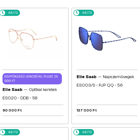
48/72
48/72
—
EGYFÓKUSZÚ LENCSÉVEL PLUSZ 25
Elie Saab
Napszemüvegek
000 FT
ES003/S - PJP QQ - 56
—
Elie Saab
Optikai keretek
ES020 - DDB - 58
90 000 Ft
137 000 Ft
48/72
48/72