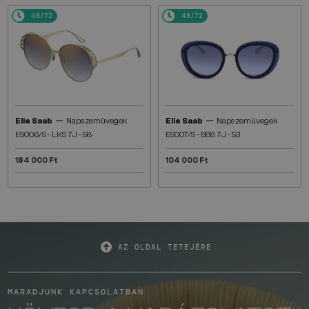
48/72
48/72
—
—
Elie Saab
Napszemüvegek
Elie Saab
Napszemüvegek
ES006/S - LKS 7J - 58
ES007/S - B88 7J - 53
184 000 Ft
104 000 Ft
AZ OLDAL TETEJÉRE
MARADJUNK KAPCSOLATBAN