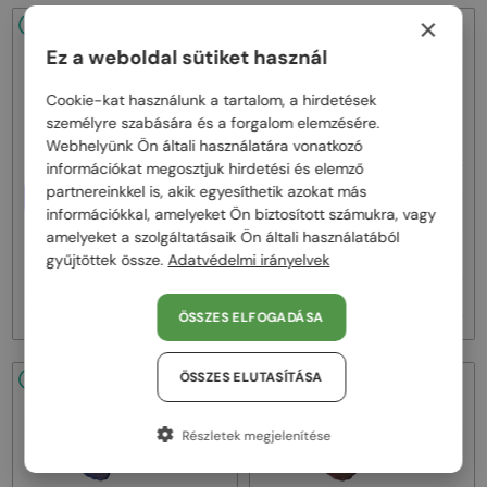
×
48/72
48/72
Ez a weboldal sütiket használ
Cookie-kat használunk a tartalom, a hirdetések
személyre szabására és a forgalom elemzésére.
Webhelyünk Ön általi használatára vonatkozó
információkat megosztjuk hirdetési és elemző
partnereinkkel is, akik egyesíthetik azokat más
EGYFÓKUSZÚ LENCSÉVEL PLUSZ
EGYFÓKUSZÚ LENCSÉVEL PLUSZ
25 000 FT
25 000 FT
információkkal, amelyeket Ön biztosított számukra, vagy
—
—
amelyeket a szolgáltatásaik Ön általi használatából
Elie Saab
Optikai keretek
Elie Saab
Optikai keretek
ES020 - J5G - 58
ES020 - DDB - 58
gyűjtöttek össze.
Adatvédelmi irányelvek
90 000 Ft
90 000 Ft
ÖSSZES ELFOGADÁSA
ÖSSZES ELUTASÍTÁSA
48/72
48/72
Részletek megjelenítése