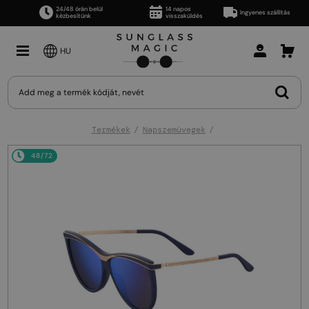
24/48 órán belül
14 napos
Ingyenes szállítás
kézbesítünk
visszaküldés
HU
Termékek
Napszemüvegek
48/72