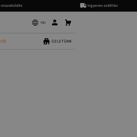
aküldés
Ingyenes szállítás
HU
CIÓ
ÜZLETÜNK