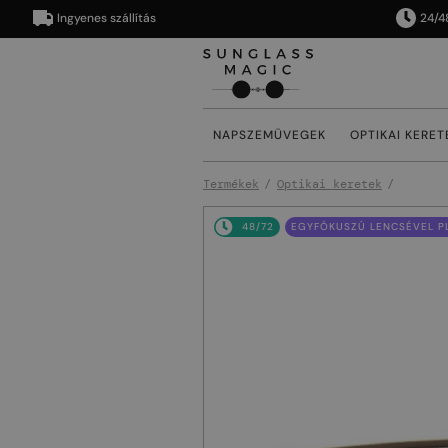
Ingyenes szállítás
24/48 órán
NAPSZEMÜVEGEK
OPTIKAI KERET
Termékek
Optikai keretek
48/72
EGYFÓKUSZÚ LENCSÉVEL PL