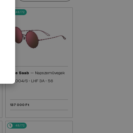
48/72
—
Elie Saab
Napszemüvegek
ES004/S - LHF 3A - 56
137 000 Ft
48/72