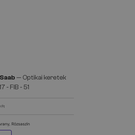
 Saab
— Optikai keretek
7 - FIB - 51
 Ft
Arany, Rózsaszín