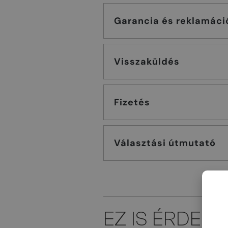
Garancia és reklamáci
Visszaküldés
Fizetés
Választási útmutató
EZ IS ÉRDEK