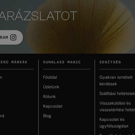
VARÁZSLATOT
RAM
ZERŰ MÁRKÁK
SUNGLASS MAGIC
SEGÍTSÉG
n
Főoldal
Gyakran ismételt
kérdések
Üzletünk
Szállítási feltételek
r
Rólunk
Visszaküldési és
Kapcsolat
visszatérítési felté
rd
Blog
Kapcsolat és
ügyfélszolgálat