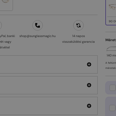
90 0
yPal, banki
shop@sunglassmagic.hu
14 napos
Méret
vét vagy
visszaküldési garancia
átvétel
140 
A feltün
méretek 