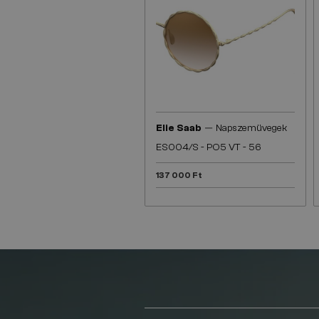
—
Elie Saab
Napszemüvegek
ES004/S - PO5 VT - 56
137 000 Ft