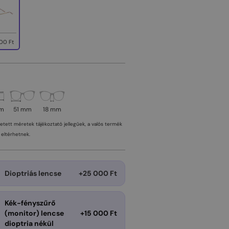
00 Ft
mm
51 mm
18 mm
tetett méretek tájékoztató jellegűek, a valós termék
eltérhetnek.
Dioptriás lencse
+25 000 Ft
Kék-fényszűrő
(monitor) lencse
+15 000 Ft
dioptria nékül