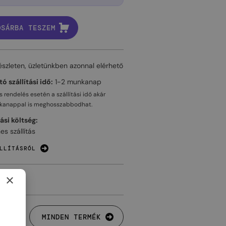
OSÁRBA TESZEM
észleten, üzletünkben azonnal elérhető
ó szállítási idő:
1-2 munkanap
 rendelés esetén a szállítási idő akár
kanappal
is meghosszabbodhat.
tási költség:
es szállítás
LLÍTÁSRÓL
×
MINDEN TERMÉK