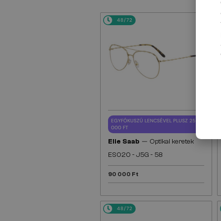
48/72
EGYFÓKUSZÚ LENCSÉVEL PLUSZ 25
000 FT
—
Elie Saab
Optikai keretek
ES020 - J5G - 58
90 000 Ft
48/72