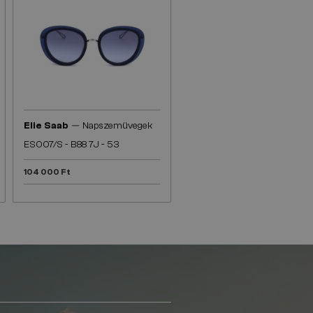
—
Elie Saab
Napszemüvegek
ES007/S - B88 7J - 53
104 000 Ft