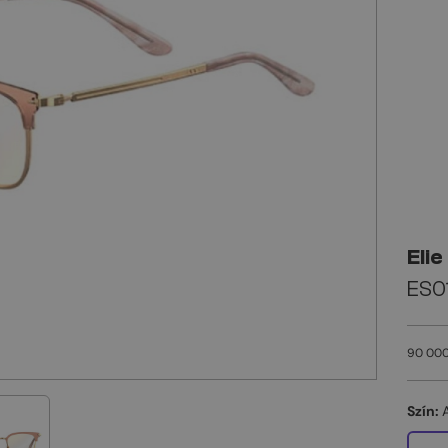
Elie
ES01
90 000
Szín: