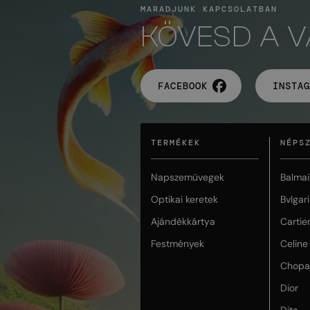
MARADJUNK KAPCSOLATBAN
KÖVESD A 
FACEBOOK
INSTAG
TERMÉKEK
NÉPS
Napszemüvegek
Balmai
Optikai keretek
Bvlgari
Ajándékkártya
Cartie
Festmények
Celine
Chopa
Dior