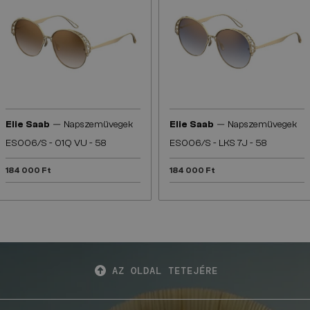
—
—
Elie Saab
Napszemüvegek
Elie Saab
Napszemüvegek
ES006/S - 01Q VU - 58
ES006/S - LKS 7J - 58
184 000 Ft
184 000 Ft
AZ OLDAL TETEJÉRE