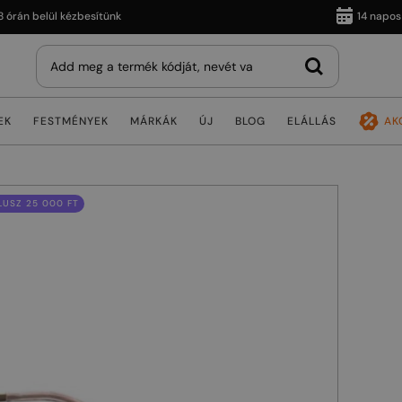
 belül kézbesítünk
14 napos vissz
EK
FESTMÉNYEK
MÁRKÁK
ÚJ
BLOG
ELÁLLÁS
AK
USZ 25 000 FT