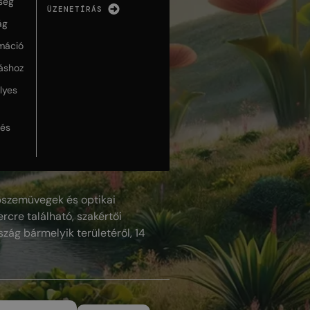
ség
ÜZENETÍRÁS
ág
máció
táshoz
lyes
lés
szemüvegek és optikai
rcre található, szakértői
szág bármelyik területéről, 14