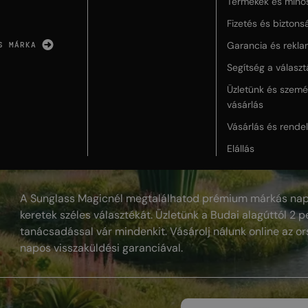
Termékek és minő
Fizetés és biztons
Garancia és rekla
S MÁRKA
Segítség a válasz
Üzletünk és szemé
vásárlás
Vásárlás és rende
Elállás
A Sunglass Magicnél megtalálhatod prémium márkás nap
keretek széles választékát. Üzletünk a Budai alagúttól 2 pe
tanácsadással vár mindenkit. Vásárolj nálunk online az or
napos visszaküldési garanciával.