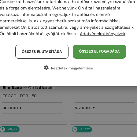
Cookie-kat használunk a tartalom, a hirdetések személyre szabására
és a forgalom elemzésére. Webhelyünk Ön általi használatára
48/72
48/72
vonatkozó információkat megosztjuk hirdetési és elemző
partnereinkkel is, akik egyesíthetik azokat más információkkal,
amelyeket Ön biztosított számukra, vagy amelyeket a szolgáltatásaik
Ön általi használatából gyűjtöttek össze.
Adatvédelmi irányelvek
ÖSSZES ELFOGADÁSA
ÖSSZES ELUTASÍTÁSA
Részletek megjelenítése
—
EGYFÓKUSZÚ LENCSÉVEL PLUSZ 25
Elie Saab
Napszemüvegek
000 FT
ES003/S - PJP QQ - 56
—
Elie Saab
Optikai keretek
ES020 - DDB - 58
90 000 Ft
137 000 Ft
48/72
48/72