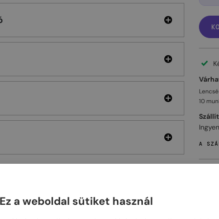
ó
K
K
Várhat
Lencsés
10 mun
Szállí
Ingyen
A SZÁ
Ez a weboldal sütiket használ
ELHET