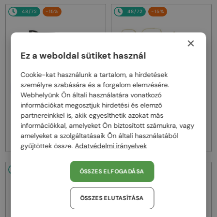
48/72
-15%
48/72
-15%
×
Ez a weboldal sütiket használ
Cookie-kat használunk a tartalom, a hirdetések
személyre szabására és a forgalom elemzésére.
EGYFÓKUSZÚ LENCSÉVEL PLUSZ
EGYFÓKUSZÚ LENCSÉVEL PLUSZ
25 000 FT
25 000 FT
Webhelyünk Ön általi használatára vonatkozó
—
—
információkat megosztjuk hirdetési és elemző
Fendi
Optikai keretek
Fendi
Optikai keretek
partnereinkkel is, akik egyesíthetik azokat más
FE50100I - 001 - 53
FE50110F - 030 - 54
információkkal, amelyeket Ön biztosított számukra, vagy
77 000 Ft
77 000 Ft
90 000 Ft
90 000 Ft
amelyeket a szolgáltatásaik Ön általi használatából
gyűjtöttek össze.
Adatvédelmi irányelvek
48/72
-15%
48/72
-15%
ÖSSZES ELFOGADÁSA
ÖSSZES ELUTASÍTÁSA