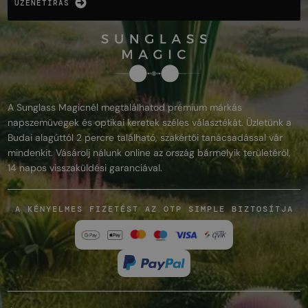
ÜZENETÍRÁS
A Sunglass Magicnél megtalálhatod prémium márkás
napszemüvegek és optikai keretek széles választékát. Üzletünk a
Budai alagúttól 2 percre található, szakértői tanácsadással vár
mindenkit. Vásárolj nálunk online az ország bármelyik területéről,
14 napos visszaküldési garanciával.
A KÉNYELMES FIZETÉST AZ OTP SIMPLE BIZTOSÍTJA