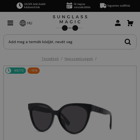
24/48 órán belül
14 napos
Ingyenes szállítás
kézbesítünk
visszaküldés
HU
Termékek
Napszemüvegek
48/72
-15%