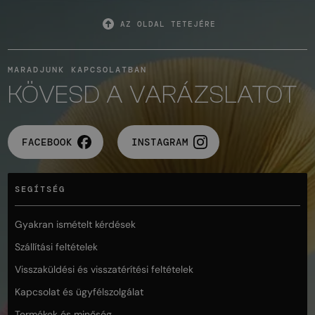
AZ OLDAL TETEJÉRE
MARADJUNK KAPCSOLATBAN
KÖVESD A VARÁZSLATOT
FACEBOOK
INSTAGRAM
SEGÍTSÉG
Gyakran ismételt kérdések
Szállítási feltételek
Visszaküldési és visszatérítési feltételek
Kapcsolat és ügyfélszolgálat
Termékek és minőség