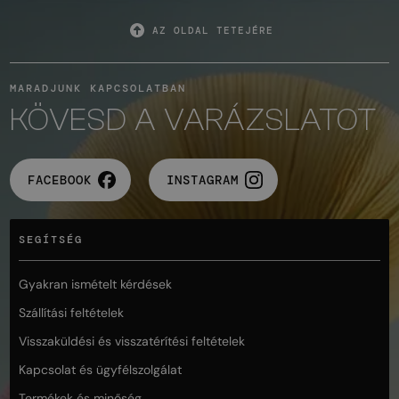
AZ OLDAL TETEJÉRE
MARADJUNK KAPCSOLATBAN
KÖVESD A VARÁZSLATOT
FACEBOOK
INSTAGRAM
SEGÍTSÉG
Gyakran ismételt kérdések
Szállítási feltételek
Visszaküldési és visszatérítési feltételek
Kapcsolat és ügyfélszolgálat
Termékek és minőség