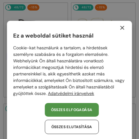
48/72
-15%
48/72
-15%
×
Ez a weboldal sütiket használ
Cookie-kat használunk a tartalom, a hirdetések
személyre szabására és a forgalom elemzésére.
EGYFÓKUSZÚ LENCSÉVEL PLUSZ
EGYFÓKUSZÚ LENCSÉVEL PLUSZ
25 000 FT
25 000 FT
Webhelyünk Ön általi használatára vonatkozó
—
—
információkat megosztjuk hirdetési és elemző
Fendi
Optikai keretek
Fendi
Optikai keretek
partnereinkkel is, akik egyesíthetik azokat más
FE50100I - 001 - 53
FE50110F - 030 - 54
információkkal, amelyeket Ön biztosított számukra, vagy
76 000 Ft
76 000 Ft
90 000 Ft
90 000 Ft
amelyeket a szolgáltatásaik Ön általi használatából
gyűjtöttek össze.
Adatvédelmi irányelvek
48/72
-15%
48/72
-15%
ÖSSZES ELFOGADÁSA
ÖSSZES ELUTASÍTÁSA