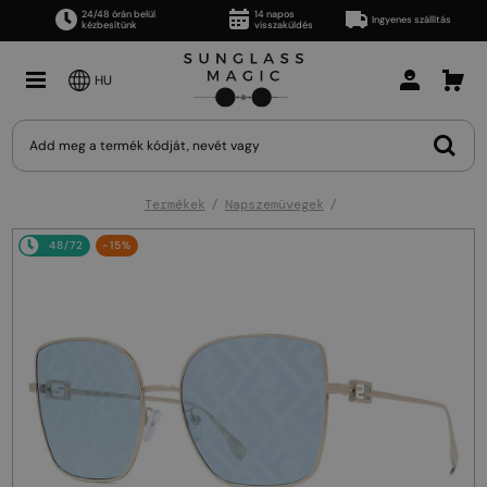
24/48 órán belül
14 napos
Ingyenes szállítás
kézbesítünk
visszaküldés
HU
Termékek
Napszemüvegek
48/72
-15%