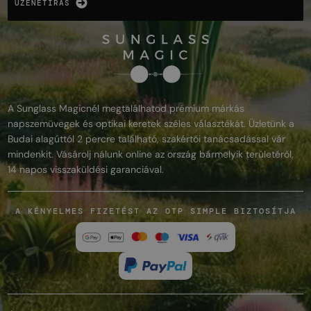
ÜZENETÍRÁS
A Sunglass Magicnél megtalálhatod prémium márkás
napszemüvegek és optikai keretek széles választékát. Üzletünk a
Budai alagúttól 2 percre található, szakértői tanácsadással vár
mindenkit. Vásárolj nálunk online az ország bármelyik területéről,
14 napos visszaküldési garanciával.
A KÉNYELMES FIZETÉST AZ OTP SIMPLE BIZTOSÍTJA