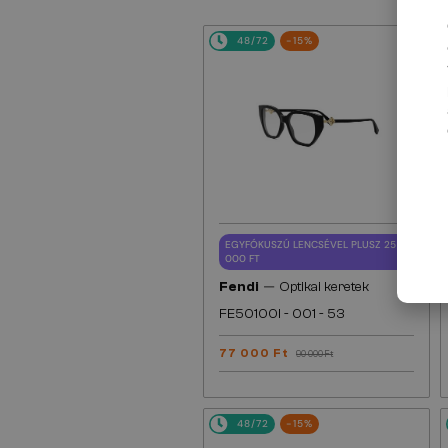
48/72
-15%
EGYFÓKUSZÚ LENCSÉVEL PLUSZ 25
000 FT
—
Fendi
Optikai keretek
FE50100I - 001 - 53
77 000 Ft
90 000 Ft
48/72
-15%