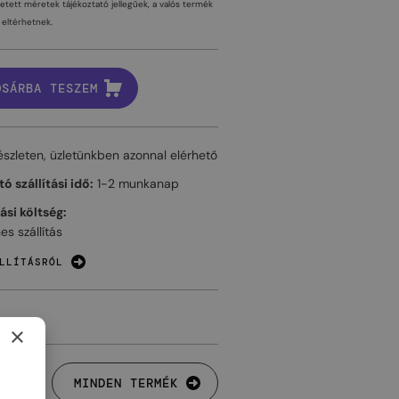
tetett méretek tájékoztató jellegűek, a valós termék
eltérhetnek.
OSÁRBA TESZEM
észleten, üzletünkben azonnal elérhető
ó szállítási idő:
1-2 munkanap
tási költség:
es szállítás
LLÍTÁSRÓL
×
MINDEN TERMÉK