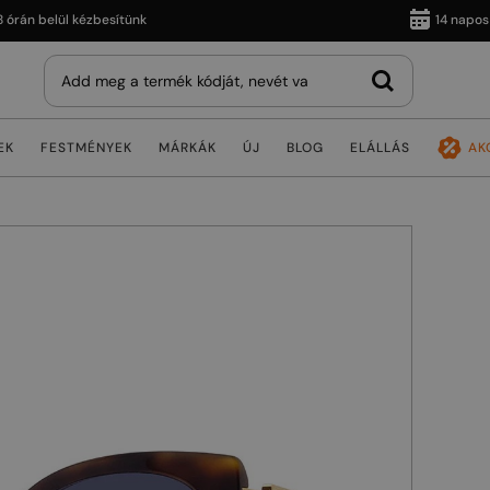
 belül kézbesítünk
14 napos viss
EK
FESTMÉNYEK
MÁRKÁK
ÚJ
BLOG
ELÁLLÁS
AK