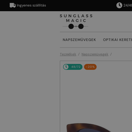
Ingyenes szállítás
24/48 órán
NAPSZEMÜVEGEK
OPTIKAI KERET
Termékek
Napszemüvegek
48/72
-20%