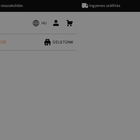
zaküldés
Ingyenes szállítás
HU
CIÓ
ÜZLETÜNK