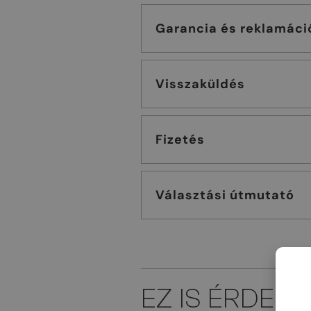
Garancia és reklamáci
Visszaküldés
Fizetés
Választási útmutató
EZ IS ÉRDEK