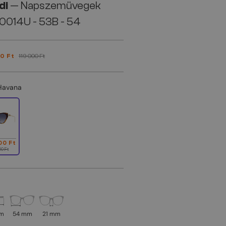
di
— Napszemüvegek
0014U - 53B - 54
0 Ft
119 000 Ft
Havana
00 Ft
00 Ft
mm
54 mm
21 mm