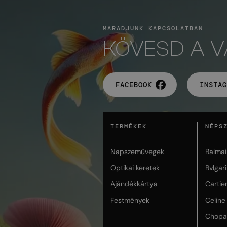
MARADJUNK KAPCSOLATBAN
KÖVESD A 
FACEBOOK
INSTAG
TERMÉKEK
NÉPS
Napszemüvegek
Balmai
Optikai keretek
Bvlgari
Ajándékkártya
Cartie
Festmények
Celine
Chopa