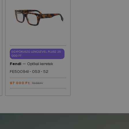
EGYFÓKUSZÚ LENCSÉVEL PLUSZ 25
000 FT
—
Fendi
Optikai keretek
FE50094I - 053 - 52
67 000 Ft
78 000 Ft