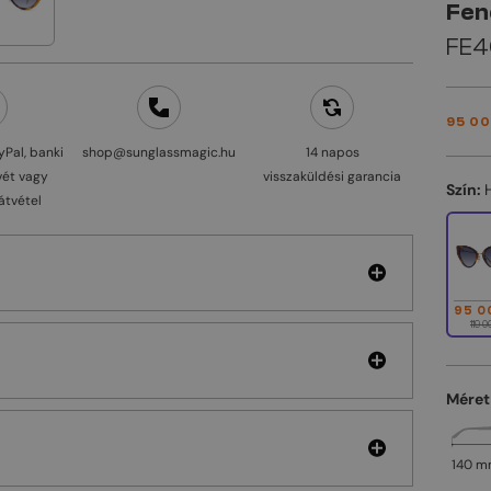
Fen
FE4
95 00
yPal, banki
shop@sunglassmagic.hu
14 napos
vét vagy
visszaküldési garancia
Szín:
átvétel
95 0
119 0
Méret
140 