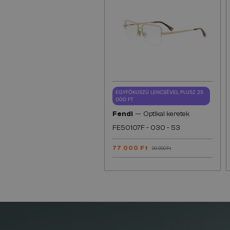
EGYFÓKUSZÚ LENCSÉVEL PLUSZ 25
000 FT
—
Fendi
Optikai keretek
FE50107F - 030 - 53
77 000 Ft
90 000 Ft