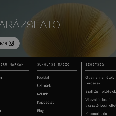
VARÁZSLATOT
RAM
ZERŰ MÁRKÁK
SUNGLASS MAGIC
SEGÍTSÉG
n
Főoldal
Gyakran ismételt
kérdések
Üzletünk
Szállítási feltételek
r
Rólunk
Visszaküldési és
Kapcsolat
visszatérítési felté
rd
Blog
Kapcsolat és