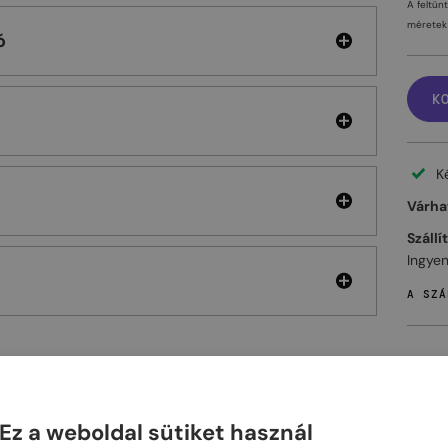
A feltün
méretek 
ó
K
K
Várhat
Szállí
Ingyen
A SZÁ
ELHET
Ez a weboldal sütiket használ