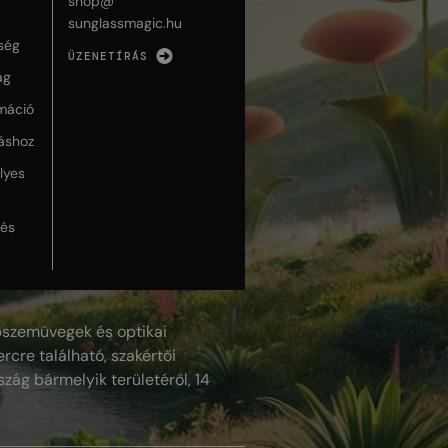
shop@
sunglassmagic.hu
ség
ÜZENETÍRÁS
ág
máció
táshoz
lyes
lés
szemüvegek és optikai
rcre található, szakértői
szág bármelyik területéről, 14