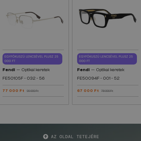
EGYFÓKUSZÚ LENCSÉVEL PLUSZ 25
EGYFÓKUSZÚ LENCSÉVEL PLUSZ 25
000 FT
000 FT
—
—
Fendi
Optikai keretek
Fendi
Optikai keretek
FE50105F - 032 - 56
FE50094F - 001 - 52
77 000 Ft
67 000 Ft
90 000 Ft
78 000 Ft
AZ OLDAL TETEJÉRE