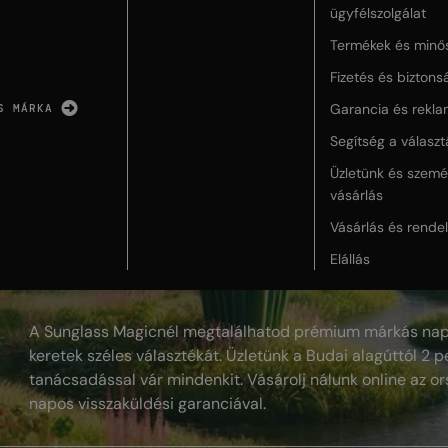
ügyfélszolgálat
Termékek és minő
Fizetés és biztons
Garancia és rekla
S MÁRKA
Segítség a válasz
Üzletünk és szemé
vásárlás
Vásárlás és rende
Elállás
A Sunglass Magicnél megtalálhatod prémium márkás nap
keretek széles választékát. Üzletünk a Budai alagúttól 2 pe
tanácsadással vár mindenkit. Vásárolj nálunk online az or
napos visszaküldési garanciával.