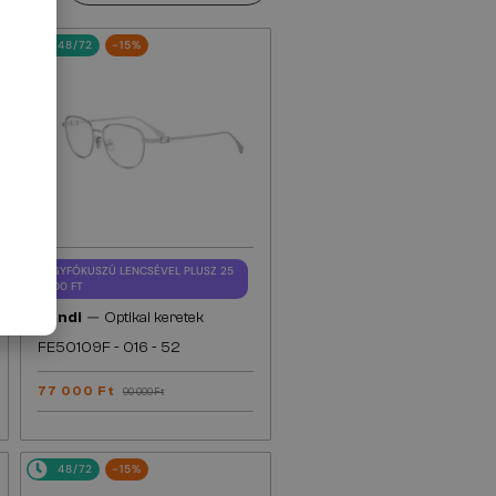
48/72
-15%
EGYFÓKUSZÚ LENCSÉVEL PLUSZ 25
000 FT
—
Fendi
Optikai keretek
FE50109F - 016 - 52
77 000 Ft
90 000 Ft
48/72
-15%