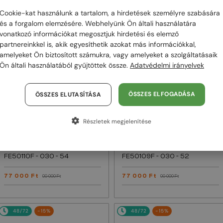
Cookie-kat használunk a tartalom, a hirdetések személyre szabására
48/72
-15%
48/72
-15%
és a forgalom elemzésére. Webhelyünk Ön általi használatára
vonatkozó információkat megosztjuk hirdetési és elemző
partnereinkkel is, akik egyesíthetik azokat más információkkal,
amelyeket Ön biztosított számukra, vagy amelyeket a szolgáltatásaik
Ön általi használatából gyűjtöttek össze.
Adatvédelmi irányelvek
ÖSSZES ELFOGADÁSA
ÖSSZES ELUTASÍTÁSA
Részletek megjelenítése
EGYFÓKUSZÚ LENCSÉVEL PLUSZ 25
EGYFÓKUSZÚ LENCSÉVEL PLUSZ 25
000 FT
000 FT
—
—
Fendi
Optikai keretek
Fendi
Optikai keretek
FE50110F - 030 - 54
FE50109F - 030 - 52
77 000 Ft
77 000 Ft
90 000 Ft
90 000 Ft
48/72
-15%
48/72
-15%