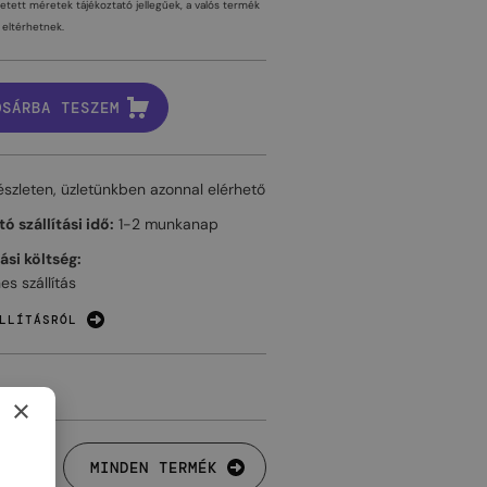
tetett méretek tájékoztató jellegűek, a valós termék
eltérhetnek.
OSÁRBA TESZEM
észleten, üzletünkben azonnal elérhető
ó szállítási idő:
1-2 munkanap
tási költség:
es szállítás
LLÍTÁSRÓL
×
MINDEN TERMÉK