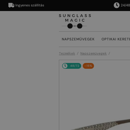
Ingyenes szállítás
24/48 órán
NAPSZEMÜVEGEK
OPTIKAI KERET
Termékek
Napszemüvegek
48/72
-15%