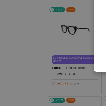
48/72
-15%
EGYFÓKUSZÚ LENCSÉVEL PLUSZ 25
000 FT
—
Fendi
Optikai keretek
FE50100I - 001 - 53
77 000 Ft
90 000 Ft
48/72
-15%