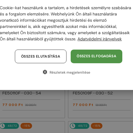
Cookie-kat használunk a tartalom, a hirdetések személyre szabására
48/72
-15%
48/72
-15%
és a forgalom elemzésére. Webhelyünk Ön általi használatára
vonatkozó információkat megosztjuk hirdetési és elemző
partnereinkkel is, akik egyesíthetik azokat más információkkal,
amelyeket Ön biztosított számukra, vagy amelyeket a szolgáltatásaik
Ön általi használatából gyűjtöttek össze.
Adatvédelmi irányelvek
ÖSSZES ELFOGADÁSA
ÖSSZES ELUTASÍTÁSA
Részletek megjelenítése
EGYFÓKUSZÚ LENCSÉVEL PLUSZ 25
EGYFÓKUSZÚ LENCSÉVEL PLUSZ 25
000 FT
000 FT
—
—
Fendi
Optikai keretek
Fendi
Optikai keretek
FE50110F - 030 - 54
FE50109F - 030 - 52
77 000 Ft
77 000 Ft
90 000 Ft
90 000 Ft
48/72
-15%
48/72
-15%