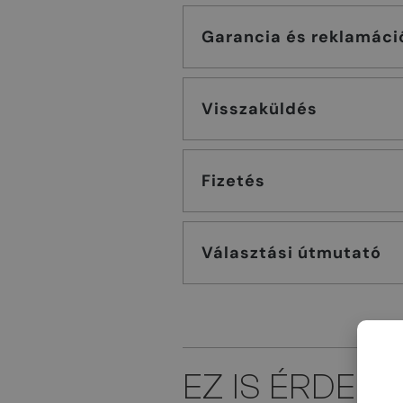
Garancia és reklamáci
Visszaküldés
Fizetés
Választási útmutató
EZ IS ÉRDEK