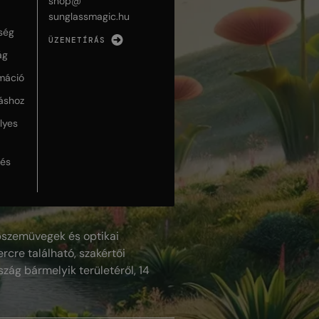
shop@
sunglassmagic.hu
ség
ÜZENETÍRÁS
ág
máció
táshoz
lyes
lés
szemüvegek és optikai
rcre található, szakértői
szág bármelyik területéről, 14