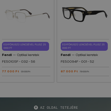
EGYFÓKUSZÚ LENCSÉVEL PLUSZ 25
EGYFÓKUSZÚ LENCSÉVEL PLUSZ 25
000 FT
000 FT
—
—
Fendi
Optikai keretek
Fendi
Optikai keretek
FE50105F - 032 - 56
FE50094F - 001 - 52
77 000 Ft
67 000 Ft
90 000 Ft
78 000 Ft
AZ OLDAL TETEJÉRE