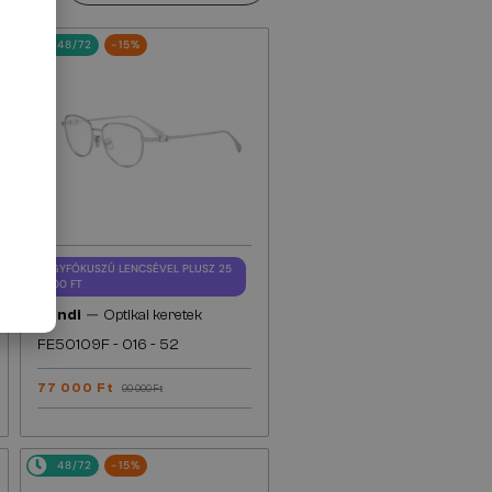
48/72
-15%
EGYFÓKUSZÚ LENCSÉVEL PLUSZ 25
000 FT
—
Fendi
Optikai keretek
FE50109F - 016 - 52
77 000 Ft
90 000 Ft
48/72
-15%