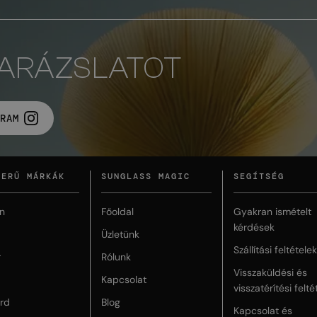
VARÁZSLATOT
RAM
ZERŰ MÁRKÁK
SUNGLASS MAGIC
SEGÍTSÉG
n
Főoldal
Gyakran ismételt
kérdések
Üzletünk
Szállítási feltételek
r
Rólunk
Visszaküldési és
Kapcsolat
visszatérítési felté
rd
Blog
Kapcsolat és