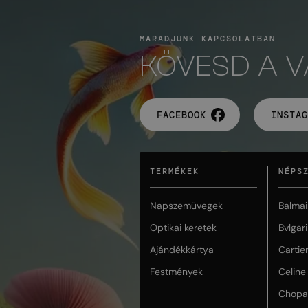
MARADJUNK KAPCSOLATBAN
KÖVESD A 
FACEBOOK
INSTAG
TERMÉKEK
NÉPS
Napszemüvegek
Balmai
Optikai keretek
Bvlgari
Ajándékkártya
Cartie
Festmények
Celine
Chopa