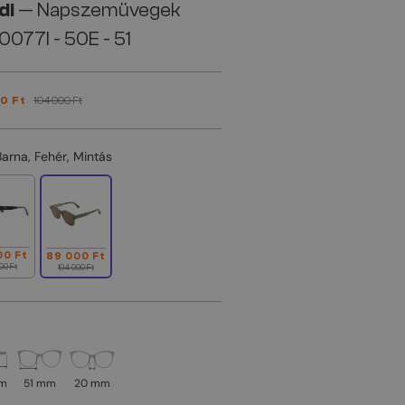
di
— Napszemüvegek
077I - 50E - 51
0 Ft
104 000 Ft
Barna, Fehér, Mintás
00 Ft
89 000 Ft
00 Ft
104 000 Ft
mm
51 mm
20 mm