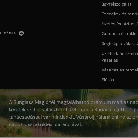
ügyfélszolgálat
Termékek és minő
Fizetés és biztons
Garancia és rekla
S MÁRKA
Segítség a válasz
Üzletünk és szemé
vásárlás
Vásárlás és rende
Elállás
A Sunglass Magicnél megtalálhatod prémium márkás nap
keretek széles választékát. Üzletünk a Budai alagúttól 2 pe
tanácsadással vár mindenkit. Vásárolj nálunk online az or
napos visszaküldési garanciával.