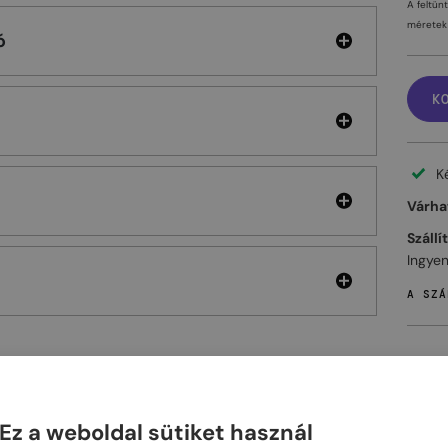
A feltün
méretek 
ó
K
K
Várhat
Szállí
Ingyen
A SZÁ
ELHET
Ez a weboldal sütiket használ