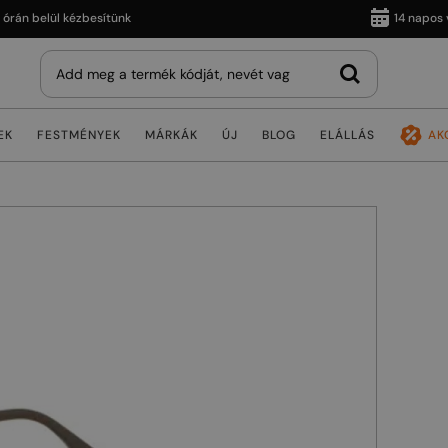
 belül kézbesítünk
14 napos vissz
EK
FESTMÉNYEK
MÁRKÁK
ÚJ
BLOG
ELÁLLÁS
AK