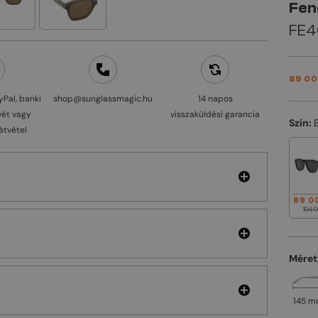
Fen
FE40
89 00
yPal, banki
shop@sunglassmagic.hu
14 napos
vét vagy
visszaküldési garancia
Szín:
átvétel
89 0
104 0
Méret
145 