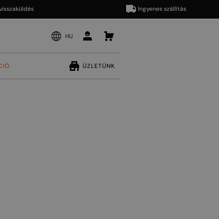
aküldés
Ingyenes szállítás
HU
CIÓ
ÜZLETÜNK