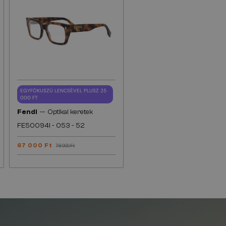
EGYFÓKUSZÚ LENCSÉVEL PLUSZ 25
000 FT
—
Fendi
Optikai keretek
FE50094I - 053 - 52
67 000 Ft
78 000 Ft