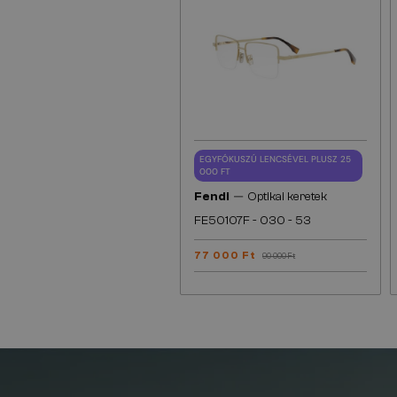
EGYFÓKUSZÚ LENCSÉVEL PLUSZ 25
000 FT
—
Fendi
Optikai keretek
FE50107F - 030 - 53
77 000 Ft
90 000 Ft