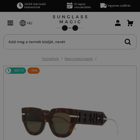
24/48 órán belül
14 napos
Ingyenes szállítás
kézbesítünk
visszaküldés
HU
Termékek
Napszemüvegek
48/72
-15%