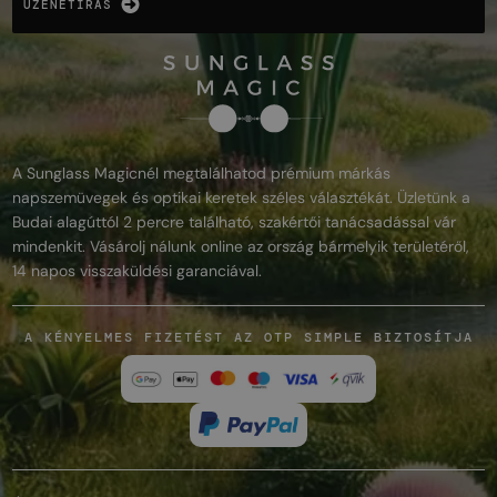
ÜZENETÍRÁS
A Sunglass Magicnél megtalálhatod prémium márkás
napszemüvegek és optikai keretek széles választékát. Üzletünk a
Budai alagúttól 2 percre található, szakértői tanácsadással vár
mindenkit. Vásárolj nálunk online az ország bármelyik területéről,
14 napos visszaküldési garanciával.
A KÉNYELMES FIZETÉST AZ OTP SIMPLE BIZTOSÍTJA