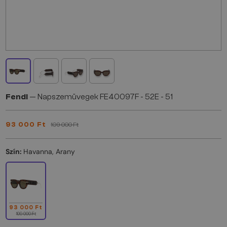
Fendi
— Napszemüvegek FE40097F - 52E - 51
93 000 Ft
109 000 Ft
Szín:
Havanna, Arany
93 000 Ft
109 000 Ft