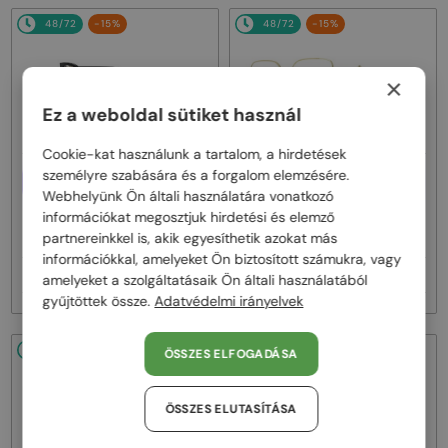
48/72
-15%
48/72
-15%
×
Ez a weboldal sütiket használ
Cookie-kat használunk a tartalom, a hirdetések
személyre szabására és a forgalom elemzésére.
EGYFÓKUSZÚ LENCSÉVEL PLUSZ
EGYFÓKUSZÚ LENCSÉVEL PLUSZ
25 000 FT
25 000 FT
Webhelyünk Ön általi használatára vonatkozó
—
—
információkat megosztjuk hirdetési és elemző
Fendi
Optikai keretek
Fendi
Optikai keretek
partnereinkkel is, akik egyesíthetik azokat más
FE50100I - 001 - 53
FE50110F - 030 - 54
információkkal, amelyeket Ön biztosított számukra, vagy
77 000 Ft
77 000 Ft
90 000 Ft
90 000 Ft
amelyeket a szolgáltatásaik Ön általi használatából
gyűjtöttek össze.
Adatvédelmi irányelvek
48/72
-15%
48/72
-15%
ÖSSZES ELFOGADÁSA
ÖSSZES ELUTASÍTÁSA