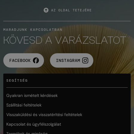
AZ OLDAL TETEJÉRE
MARADJUNK KAPCSOLATBAN
KÖVESD A VARÁZSLATOT
FACEBOOK
INSTAGRAM
SEGÍTSÉG
Gyakran ismételt kérdések
Szállítási feltételek
Visszaküldési és visszatérítési feltételek
Kapcsolat és ügyfélszolgálat
Termékek és minőség