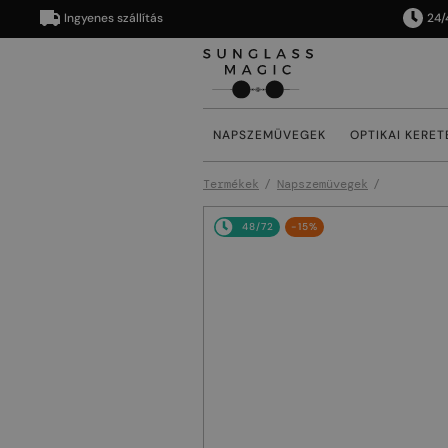
Ingyenes szállítás
24/48 órá
NAPSZEMÜVEGEK
OPTIKAI KERET
Termékek
Napszemüvegek
48/72
-15%