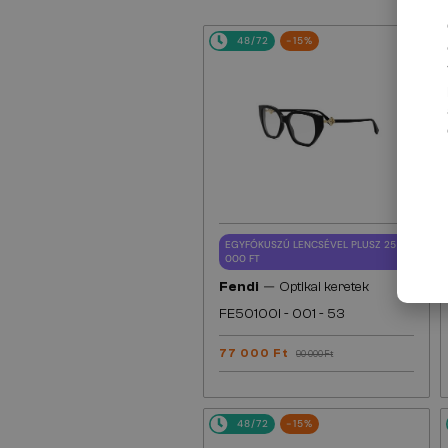
48/72
-15%
EGYFÓKUSZÚ LENCSÉVEL PLUSZ 25
000 FT
—
Fendi
Optikai keretek
FE50100I - 001 - 53
77 000 Ft
90 000 Ft
48/72
-15%