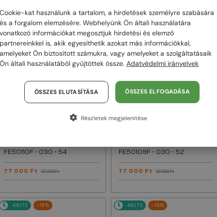
Cookie-kat használunk a tartalom, a hirdetések személyre szabására
48/72
-15%
48/72
-15%
és a forgalom elemzésére. Webhelyünk Ön általi használatára
vonatkozó információkat megosztjuk hirdetési és elemző
partnereinkkel is, akik egyesíthetik azokat más információkkal,
amelyeket Ön biztosított számukra, vagy amelyeket a szolgáltatásaik
Ön általi használatából gyűjtöttek össze.
Adatvédelmi irányelvek
ÖSSZES ELFOGADÁSA
ÖSSZES ELUTASÍTÁSA
Részletek megjelenítése
EGYFÓKUSZÚ LENCSÉVEL PLUSZ 25
EGYFÓKUSZÚ LENCSÉVEL PLUSZ 25
000 FT
000 FT
—
—
Fendi
Optikai keretek
Fendi
Optikai keretek
FE50110F - 030 - 54
FE50109F - 030 - 52
77 000 Ft
77 000 Ft
90 000 Ft
90 000 Ft
48/72
-15%
48/72
-15%