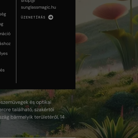
shop@
sunglassmagic.hu
ség
ÜZENETÍRÁS
ág
máció
táshoz
lyes
lés
szemüvegek és optikai
rcre található, szakértői
szág bármelyik területéről, 14