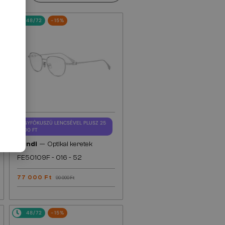
48/72
-15%
EGYFÓKUSZÚ LENCSÉVEL PLUSZ 25
000 FT
—
Fendi
Optikai keretek
FE50109F - 016 - 52
77 000 Ft
90 000 Ft
48/72
-15%