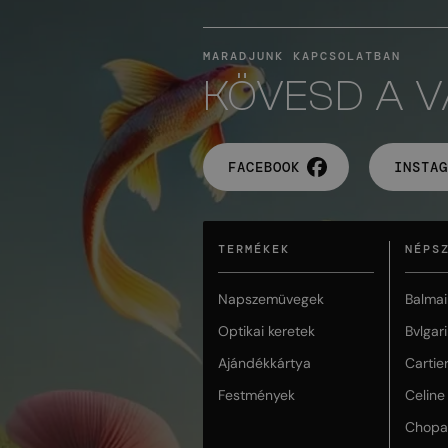
MARADJUNK KAPCSOLATBAN
KÖVESD A 
FACEBOOK
INSTAG
TERMÉKEK
NÉPS
Napszemüvegek
Balmai
Optikai keretek
Bvlgari
Ajándékkártya
Cartie
Festmények
Celine
Chopa