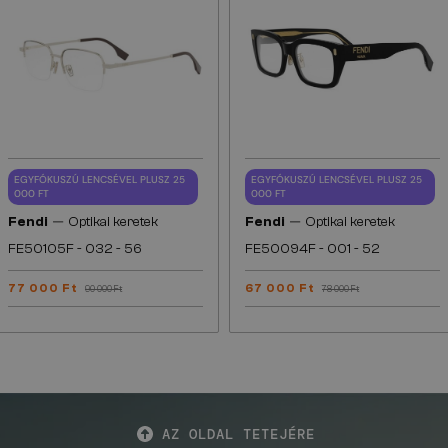
EGYFÓKUSZÚ LENCSÉVEL PLUSZ 25
EGYFÓKUSZÚ LENCSÉVEL PLUSZ 25
000 FT
000 FT
—
—
Fendi
Optikai keretek
Fendi
Optikai keretek
FE50105F - 032 - 56
FE50094F - 001 - 52
77 000 Ft
67 000 Ft
90 000 Ft
78 000 Ft
AZ OLDAL TETEJÉRE