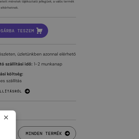
tetett méretek tájékoztató jellegűek, a valós termék
eltérhetnek.
OSÁRBA TESZEM
észleten, üzletünkben azonnal elérhető
ó szállítási idő:
1-2 munkanap
tási költség:
es szállítás
LLÍTÁSRÓL
×
MINDEN TERMÉK