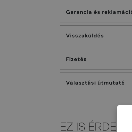
Garancia és reklamáci
Visszaküldés
Fizetés
Választási útmutató
EZ IS ÉRDEK