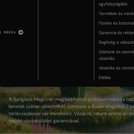
ügyfélszolgálat
Termékek és minő
Fizetés és biztons
Garancia és rekla
S MÁRKA
Segítség a válasz
Üzletünk és szemé
vásárlás
Vásárlás és rende
Elállás
A Sunglass Magicnél megtalálhatod prémium márkás nap
keretek széles választékát. Üzletünk a Budai alagúttól 2 pe
tanácsadással vár mindenkit. Vásárolj nálunk online az or
napos visszaküldési garanciával.