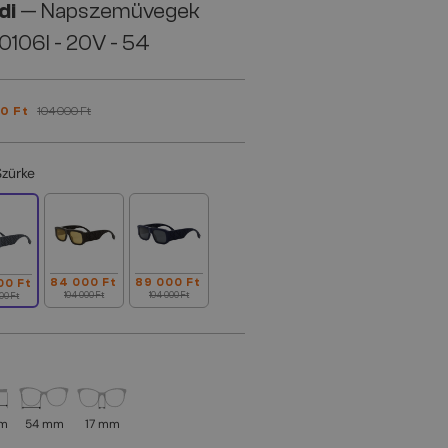
di
— Napszemüvegek
106I - 20V - 54
0 Ft
104 000 Ft
Szürke
84 000 Ft
89 000 Ft
00 Ft
104 000 Ft
104 000 Ft
00 Ft
mm
54 mm
17 mm