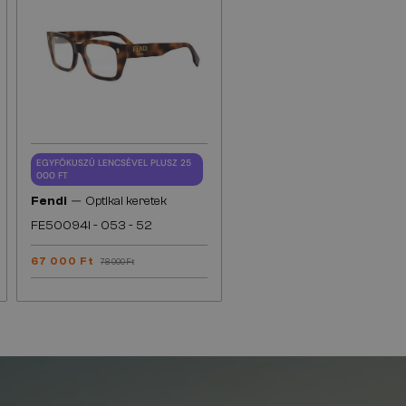
EGYFÓKUSZÚ LENCSÉVEL PLUSZ 25
000 FT
—
Fendi
Optikai keretek
FE50094I - 053 - 52
67 000 Ft
78 000 Ft