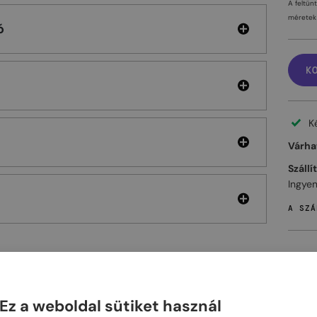
A feltün
méretek 
ó
K
K
Várhat
Szállí
Ingyen
A SZÁ
ELHET
Ez a weboldal sütiket használ