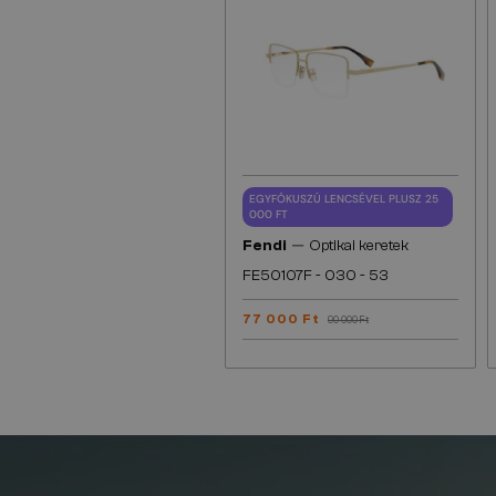
EGYFÓKUSZÚ LENCSÉVEL PLUSZ 25
000 FT
—
Fendi
Optikai keretek
FE50107F - 030 - 53
77 000 Ft
90 000 Ft