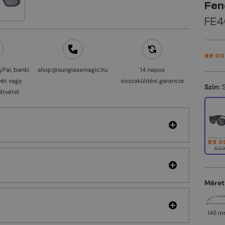
Fen
FE40
89 00
yPal, banki
shop@sunglassmagic.hu
14 napos
vét vagy
visszaküldési garancia
Szín:
átvétel
89 0
104 0
Méret
145 