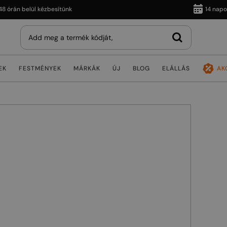
n belül kézbesítünk
14 napos vis
EK
FESTMÉNYEK
MÁRKÁK
ÚJ
BLOG
ELÁLLÁS
AK