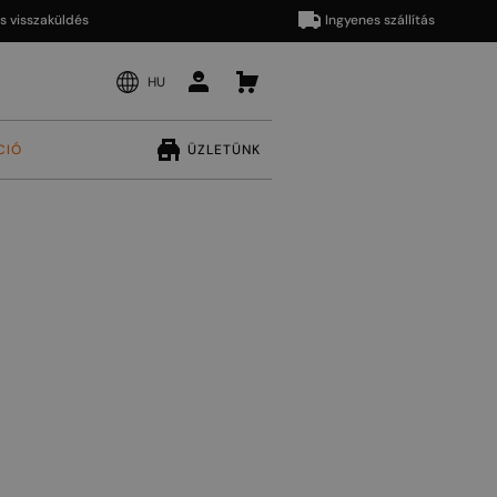
szaküldés
Ingyenes szállítás
HU
CIÓ
ÜZLETÜNK