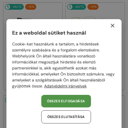
48/72
-15%
48/72
-15%
×
Ez a weboldal sütiket használ
Cookie-kat használunk a tartalom, a hirdetések
személyre szabására és a forgalom elemzésére.
EGYFÓKUSZÚ LENCSÉVEL PLUSZ
EGYFÓKUSZÚ LENCSÉVEL PLUSZ
25 000 FT
25 000 FT
Webhelyünk Ön általi használatára vonatkozó
—
—
információkat megosztjuk hirdetési és elemző
Fendi
Optikai keretek
Fendi
Optikai keretek
partnereinkkel is, akik egyesíthetik azokat más
FE50100I - 001 - 53
FE50110F - 030 - 54
információkkal, amelyeket Ön biztosított számukra, vagy
77 000 Ft
77 000 Ft
90 000 Ft
90 000 Ft
amelyeket a szolgáltatásaik Ön általi használatából
gyűjtöttek össze.
Adatvédelmi irányelvek
48/72
-15%
48/72
-15%
ÖSSZES ELFOGADÁSA
ÖSSZES ELUTASÍTÁSA