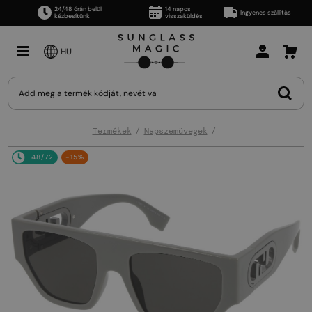
24/48 órán belül
14 napos
Ingyenes szállítás
kézbesítünk
visszaküldés
HU
Termékek
Napszemüvegek
48/72
-15%