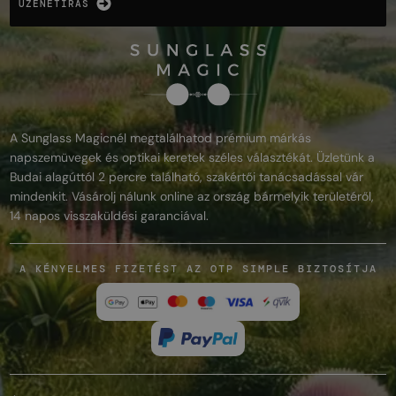
ÜZENETÍRÁS
A Sunglass Magicnél megtalálhatod prémium márkás
napszemüvegek és optikai keretek széles választékát. Üzletünk a
Budai alagúttól 2 percre található, szakértői tanácsadással vár
mindenkit. Vásárolj nálunk online az ország bármelyik területéről,
14 napos visszaküldési garanciával.
A KÉNYELMES FIZETÉST AZ OTP SIMPLE BIZTOSÍTJA