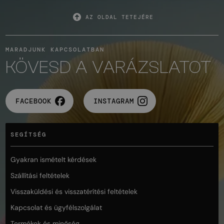
AZ OLDAL TETEJÉRE
MARADJUNK KAPCSOLATBAN
KÖVESD A VARÁZSLATOT
FACEBOOK
INSTAGRAM
SEGÍTSÉG
Gyakran ismételt kérdések
Szállítási feltételek
Visszaküldési és visszatérítési feltételek
Kapcsolat és ügyfélszolgálat
Termékek és minőség