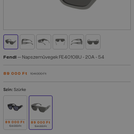
Fendi
— Napszemüvegek FE40108U - 20A - 54
89 000 Ft
104 000 Ft
Szín:
Szürke
89 000 Ft
89 000 Ft
104 000 Ft
104 000 Ft