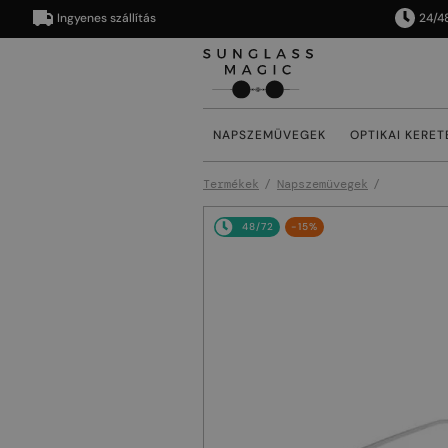
Ingyenes szállítás
24/48 órán
NAPSZEMÜVEGEK
OPTIKAI KERET
Termékek
Napszemüvegek
48/72
-15%