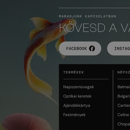
MARADJUNK KAPCSOLATBAN
KÖVESD A 
FACEBOOK
INSTAG
TERMÉKEK
NÉPS
Napszemüvegek
Balmai
Optikai keretek
Bvlgari
Ajándékkártya
Cartie
Festmények
Celine
Chopa