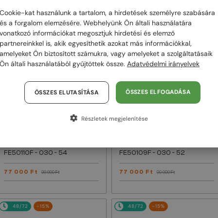
Cookie-kat használunk a tartalom, a hirdetések személyre szabására
48/72
-15%
48/72
-15%
és a forgalom elemzésére. Webhelyünk Ön általi használatára
vonatkozó információkat megosztjuk hirdetési és elemző
partnereinkkel is, akik egyesíthetik azokat más információkkal,
amelyeket Ön biztosított számukra, vagy amelyeket a szolgáltatásaik
Ön általi használatából gyűjtöttek össze.
Adatvédelmi irányelvek
ÖSSZES ELFOGADÁSA
ÖSSZES ELUTASÍTÁSA
Részletek megjelenítése
EGYFÓKUSZÚ LENCSÉVEL PLUSZ 25
EGYFÓKUSZÚ LENCSÉVEL PLUSZ 25
000 FT
000 FT
—
—
Fendi
Optikai keretek
Fendi
Optikai keretek
FE50110F - 030 - 54
FE50109F - 030 - 52
77 000 Ft
77 000 Ft
90 000 Ft
90 000 Ft
48/72
-15%
48/72
-15%