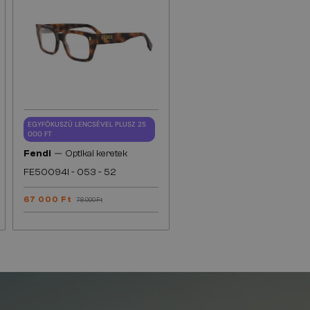
EGYFÓKUSZÚ LENCSÉVEL PLUSZ 25
000 FT
—
Fendi
Optikai keretek
FE50094I - 053 - 52
67 000 Ft
78 000 Ft