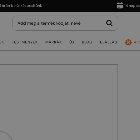
 belül kézbesítünk
14 napos viss
EK
FESTMÉNYEK
MÁRKÁK
ÚJ
BLOG
ELÁLLÁS
AK