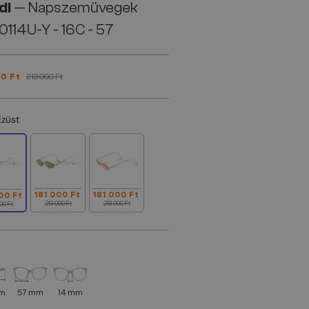
di
— Napszemüvegek
114U-Y - 16C - 57
00 Ft
213 000 Ft
Ezüst
181 000 Ft
181 000 Ft
00 Ft
213 000 Ft
213 000 Ft
00 Ft
mm
57 mm
14 mm