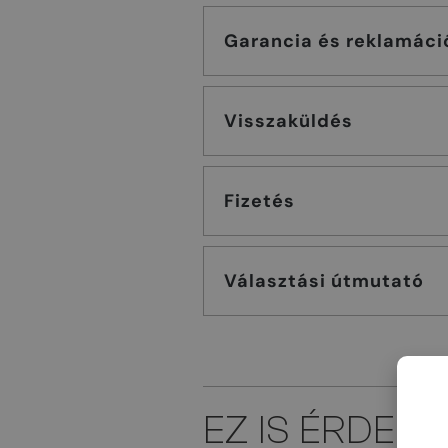
Garancia és reklamáci
Visszaküldés
Fizetés
Választási útmutató
EZ IS ÉRDEK