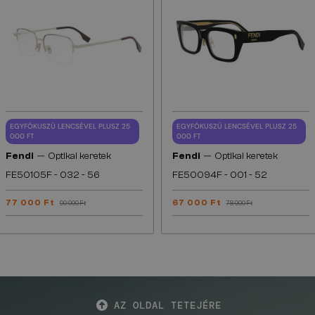
EGYFÓKUSZÚ LENCSÉVEL PLUSZ 25
EGYFÓKUSZÚ LENCSÉVEL PLUSZ 25
000 FT
000 FT
—
—
Fendi
Optikai keretek
Fendi
Optikai keretek
FE50105F - 032 - 56
FE50094F - 001 - 52
77 000 Ft
67 000 Ft
90 000 Ft
78 000 Ft
AZ OLDAL TETEJÉRE