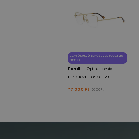
EGYFÓKUSZÚ LENCSÉVEL PLUSZ 25
000 FT
—
Fendi
Optikai keretek
FE50107F - 030 - 53
77 000 Ft
90 000 Ft