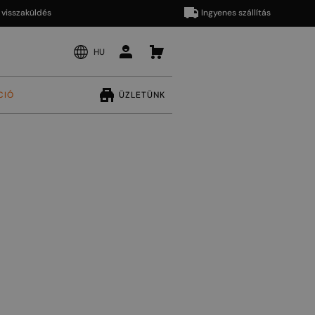
zaküldés
Ingyenes szállítás
HU
CIÓ
ÜZLETÜNK