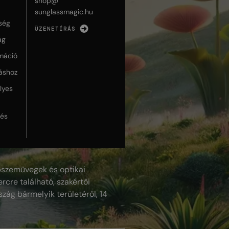
shop@
sunglassmagic.hu
ség
ÜZENETÍRÁS
ág
máció
táshoz
lyes
lés
szemüvegek és optikai
rcre található, szakértői
szág bármelyik területéről, 14