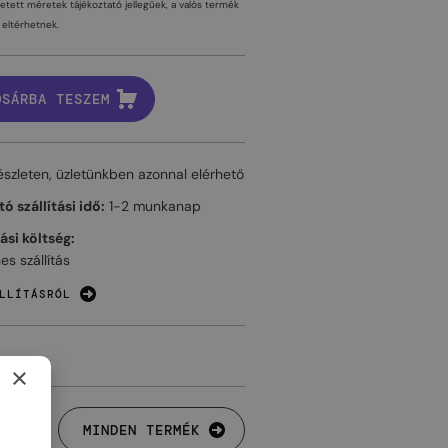
tetett méretek tájékoztató jellegűek, a valós termék
eltérhetnek.
OSÁRBA TESZEM
észleten, üzletünkben azonnal elérhető
ó szállítási idő:
1-2 munkanap
tási költség:
es szállítás
LLÍTÁSRÓL
×
MINDEN TERMÉK