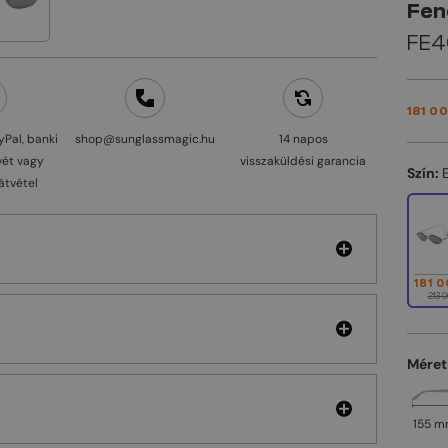
Fen
FE40
181 0
yPal, banki
shop@sunglassmagic.hu
14 napos
vét vagy
visszaküldési garancia
Szín:
átvétel
181 0
213 0
Méret
155 