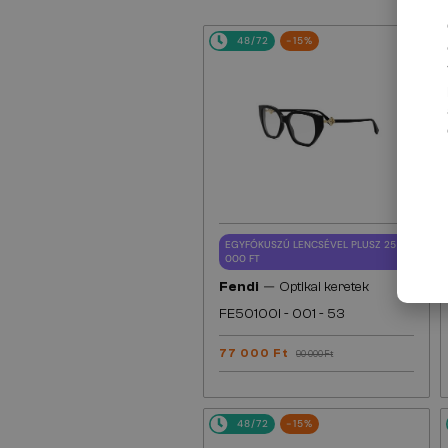
48/72
-15%
EGYFÓKUSZÚ LENCSÉVEL PLUSZ 25
000 FT
—
Fendi
Optikai keretek
FE50100I - 001 - 53
77 000 Ft
90 000 Ft
48/72
-15%