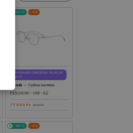
48/72
-15%
EGYFÓKUSZÚ LENCSÉVEL PLUSZ 25
000 FT
—
Fendi
Optikai keretek
FE50109F - 016 - 52
77 000 Ft
90 000 Ft
48/72
-15%