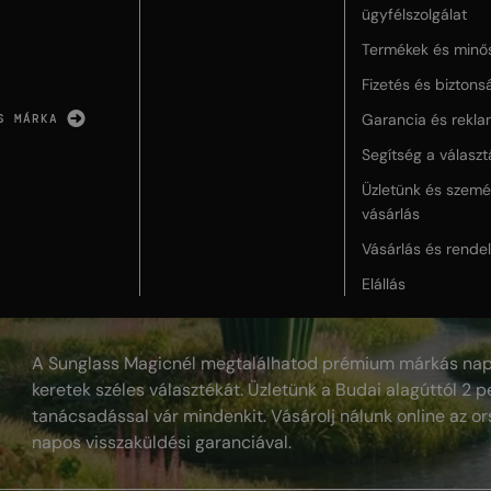
ügyfélszolgálat
Termékek és minő
Fizetés és biztons
Garancia és rekla
S MÁRKA
Segítség a válasz
Üzletünk és szemé
vásárlás
Vásárlás és rende
Elállás
A Sunglass Magicnél megtalálhatod prémium márkás nap
keretek széles választékát. Üzletünk a Budai alagúttól 2 pe
tanácsadással vár mindenkit. Vásárolj nálunk online az or
napos visszaküldési garanciával.