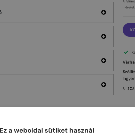
A feltün
méretek 
ó
K
K
Várhat
Szállí
Ingyen
A SZÁ
ELHET
Ez a weboldal sütiket használ