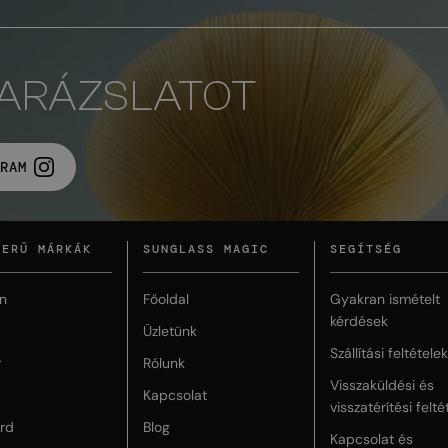
VARÁZSLATOT
RAM
ZERŰ MÁRKÁK
SUNGLASS MAGIC
SEGÍTSÉG
n
Főoldal
Gyakran ismételt
kérdések
Üzletünk
Szállítási feltételek
r
Rólunk
Visszaküldési és
Kapcsolat
visszatérítési felté
rd
Blog
Kapcsolat és