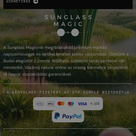
ÜZENETÍRÁS
A Sunglass Magicnél megtalálhatod prémium márkás
napszemüvegek és optikai keretek széles választékát. Üzletünk a
Budai alagúttól 2 percre található, szakértői tanácsadással vár
mindenkit. Vásárolj nálunk online az ország bármelyik területéről,
14 napos visszaküldési garanciával.
A KÉNYELMES FIZETÉST AZ OTP SIMPLE BIZTOSÍTJA