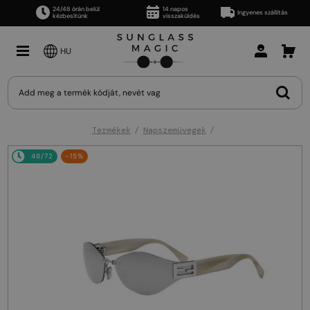
24/48 órán belül
14 napos
Ingyenes szállítás
kézbesítünk
visszaküldés
HU
Termékek
Napszemüvegek
48/72
-15%