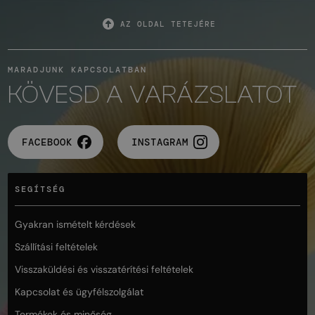
AZ OLDAL TETEJÉRE
MARADJUNK KAPCSOLATBAN
KÖVESD A VARÁZSLATOT
FACEBOOK
INSTAGRAM
SEGÍTSÉG
Gyakran ismételt kérdések
Szállítási feltételek
Visszaküldési és visszatérítési feltételek
Kapcsolat és ügyfélszolgálat
Termékek és minőség