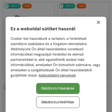
48/72
-15%
48/72
-15%
×
Ez a weboldal sütiket használ
Cookie-kat használunk a tartalom, a hirdetések
személyre szabására és a forgalom elemzésére.
EGYFÓKUSZÚ LENCSÉVEL PLUSZ
EGYFÓKUSZÚ LENCSÉVEL PLUSZ
25 000 FT
25 000 FT
Webhelyünk Ön általi használatára vonatkozó
—
—
információkat megosztjuk hirdetési és elemző
Fendi
Optikai keretek
Fendi
Optikai keretek
partnereinkkel is, akik egyesíthetik azokat más
FE50100I - 001 - 53
FE50110F - 030 - 54
információkkal, amelyeket Ön biztosított számukra, vagy
77 000 Ft
77 000 Ft
90 000 Ft
90 000 Ft
amelyeket a szolgáltatásaik Ön általi használatából
gyűjtöttek össze.
Adatvédelmi irányelvek
48/72
-15%
48/72
-15%
ÖSSZES ELFOGADÁSA
ÖSSZES ELUTASÍTÁSA