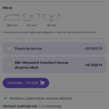
Méret
140 mm
52 mm
18 mm
A feltüntetett méretek tájékoztató jellegűek, a valós termék méretek eltérhetnek.
Dioptriás lencse
+25 000 Ft
Kék-fényszűrő (monitor) lencse
+15 000 Ft
dioptria nékül
KOSÁRBA TESZEM
Készleten, üzletünkben azonnal elérhető
Várható szállítási idő:
1-2 munkanap