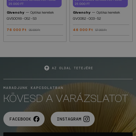
25 000 FT
25 000 FT
—
—
Givenchy
Optikai keretek
Givenchy
Optikai keretek
GV50016I - 052 - 53
GV0082 - 003 - 52
76 000 Ft
46 000 Ft
95 000 Ft
57 000 Ft
AZ OLDAL TETEJÉRE
MARADJUNK KAPCSOLATBAN
KÖVESD A VARÁZSLATOT
FACEBOOK
INSTAGRAM