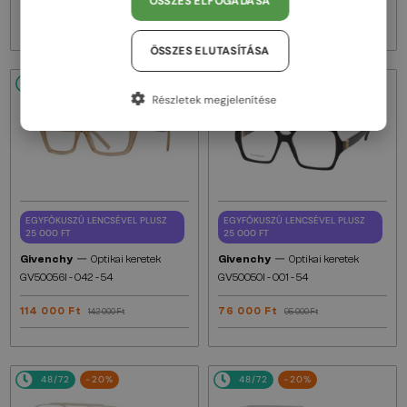
ÖSSZES ELFOGADÁSA
59 000 Ft
122 000 Ft
74 000 Ft
153 000 Ft
ÖSSZES ELUTASÍTÁSA
48/72
-20%
48/72
-20%
Részletek megjelenítése
EGYFÓKUSZÚ LENCSÉVEL PLUSZ
EGYFÓKUSZÚ LENCSÉVEL PLUSZ
25 000 FT
25 000 FT
—
—
Givenchy
Optikai keretek
Givenchy
Optikai keretek
GV50056I - 042 - 54
GV50050I - 001 - 54
114 000 Ft
76 000 Ft
142 000 Ft
95 000 Ft
48/72
-20%
48/72
-20%