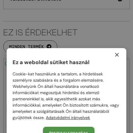
EZ IS ÉRDEKELHET
MINDEN TERMÉK
×
Ez a weboldal sütiket használ
48/72
-20%
48/72
-20%
Cookie-kat használunk a tartalom, a hirdetések
személyre szabására és a forgalom elemzésére.
Webhelyünk Ön általi használatára vonatkozó
információkat megosztjuk hirdetési és elemző
partnereinkkel is, akik egyesíthetik azokat más
információkkal, amelyeket Ön biztosított számukra, vagy
—
EGYFÓKUSZÚ LENCSÉVEL PLUSZ
Givenchy
Napszemüvegek
amelyeket a szolgáltatásaik Ön általi használatából
25 000 FT
GV40098U - 01A - 131
gyűjtöttek össze.
Adatvédelmi irányelvek
—
Givenchy
Optikai keretek
GV50039U - 028 - 55