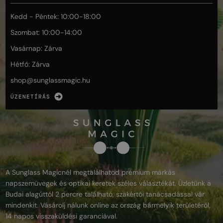
Kedd - Péntek: 10:00-18:00
Szombat: 10:00-14:00
Vasárnap: Zárva
Hétfő: Zárva
shop@
sunglassmagic.hu
ÜZENETÍRÁS
A Sunglass Magicnél megtalálhatod prémium márkás
napszemüvegek és optikai keretek széles választékát. Üzletünk a
Budai alagúttól 2 percre található, szakértői tanácsadással vár
mindenkit. Vásárolj nálunk online az ország bármelyik területéről,
14 napos visszaküldési garanciával.