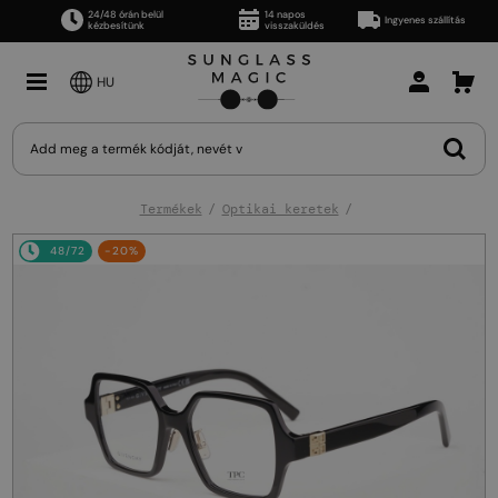
24/48 órán belül
14 napos
Ingyenes szállítás
kézbesítünk
visszaküldés
HU
Termékek
Optikai keretek
48/72
-20%