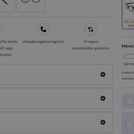
76 0
94 0
yPal, banki
shop@sunglassmagic.hu
14 napos
Méret
vét vagy
visszaküldési garancia
átvétel
140 
A feltün
méretek 