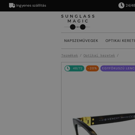
Ingyenes szállítás
24/48 órán
NAPSZEMÜVEGEK
OPTIKAI KERET
Termékek
Optikai keretek
48/72
-20%
EGYFÓKUSZÚ LENCS