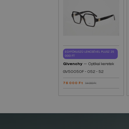
EGYFÓKUSZÚ LENCSÉVEL PLUSZ 25
000 FT
—
Givenchy
Optikai keretek
GV50050F - 052 - 52
76 000 Ft
94 000 Ft