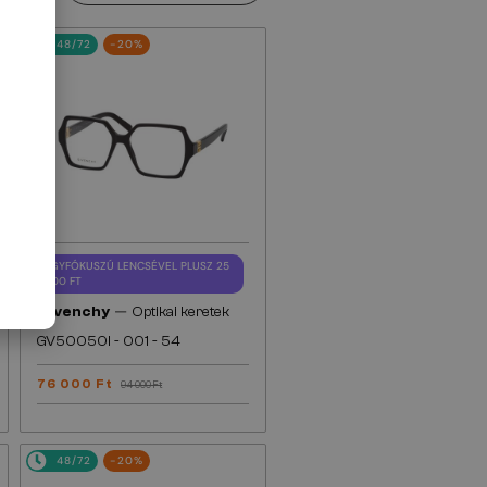
48/72
-20%
EGYFÓKUSZÚ LENCSÉVEL PLUSZ 25
000 FT
—
Givenchy
Optikai keretek
GV50050I - 001 - 54
76 000 Ft
94 000 Ft
48/72
-20%