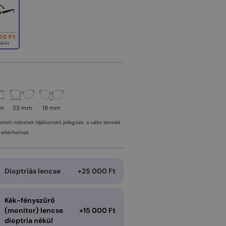
00 Ft
00 Ft
mm
53 mm
18 mm
tetett méretek tájékoztató jellegűek, a valós termék
eltérhetnek.
Dioptriás lencse
+25 000 Ft
Kék-fényszűrő
(monitor) lencse
+15 000 Ft
dioptria nékül