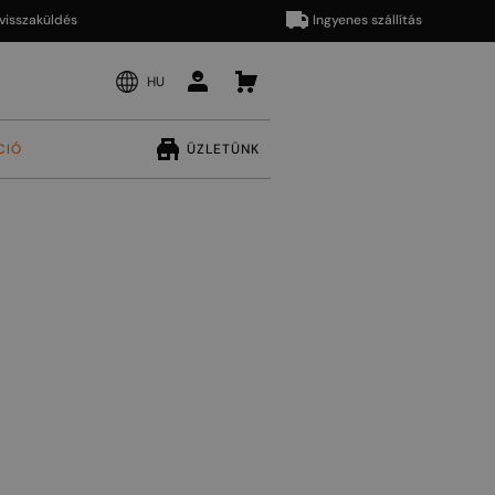
aküldés
Ingyenes szállítás
HU
CIÓ
ÜZLETÜNK