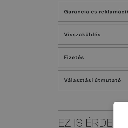
Garancia és reklamáci
Visszaküldés
Fizetés
Választási útmutató
EZ IS ÉRDEK