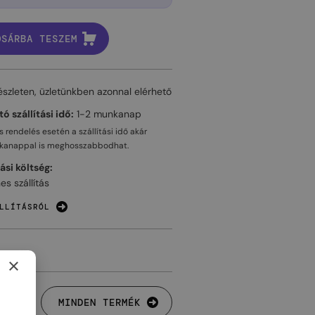
OSÁRBA TESZEM
észleten, üzletünkben azonnal elérhető
ó szállítási idő:
1-2 munkanap
 rendelés esetén a szállítási idő akár
kanappal
is meghosszabbodhat.
tási költség:
es szállítás
LLÍTÁSRÓL
×
MINDEN TERMÉK