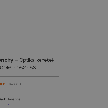
enchy
— Optikai keretek
016I - 052 - 53
0 Ft
94 000 Ft
Dark Havanna