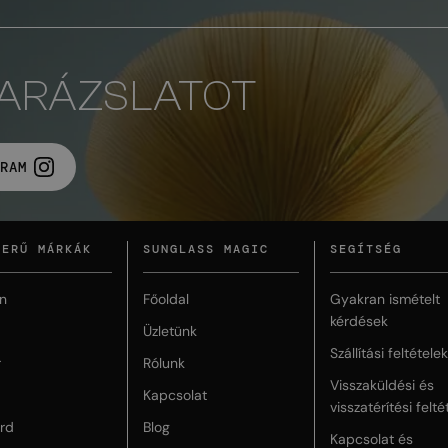
VARÁZSLATOT
RAM
ZERŰ MÁRKÁK
SUNGLASS MAGIC
SEGÍTSÉG
n
Főoldal
Gyakran ismételt
kérdések
Üzletünk
Szállítási feltételek
r
Rólunk
Visszaküldési és
Kapcsolat
visszatérítési felté
rd
Blog
Kapcsolat és