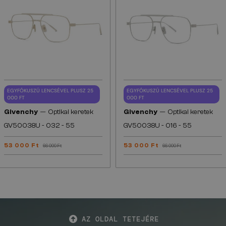
EGYFÓKUSZÚ LENCSÉVEL PLUSZ 25
EGYFÓKUSZÚ LENCSÉVEL PLUSZ 25
000 FT
000 FT
—
—
Givenchy
Optikai keretek
Givenchy
Optikai keretek
GV50038U - 032 - 55
GV50038U - 016 - 55
53 000 Ft
53 000 Ft
66 000 Ft
66 000 Ft
AZ OLDAL TETEJÉRE