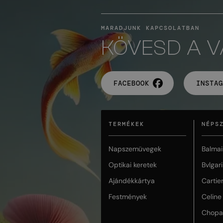
MARADJUNK KAPCSOLATBAN
KÖVESD A 
FACEBOOK
INSTAG
TERMÉKEK
NÉPS
Napszemüvegek
Balmai
Optikai keretek
Bvlgari
Ajándékkártya
Cartie
Festmények
Celine
Chopa