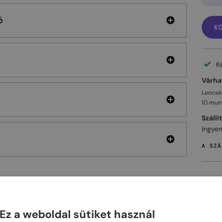
ó
K
K
Várhat
Lencsés
10 mun
Szállí
Ingyen
A SZÁ
ELHET
Ez a weboldal sütiket használ