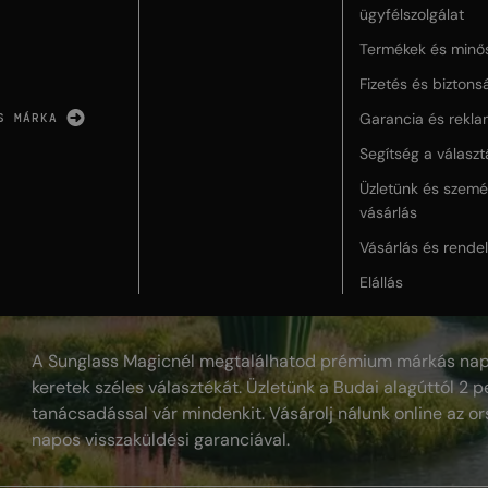
ügyfélszolgálat
Termékek és minő
Fizetés és biztons
Garancia és rekla
S MÁRKA
Segítség a válasz
Üzletünk és szemé
vásárlás
Vásárlás és rende
Elállás
A Sunglass Magicnél megtalálhatod prémium márkás nap
keretek széles választékát. Üzletünk a Budai alagúttól 2 pe
tanácsadással vár mindenkit. Vásárolj nálunk online az or
napos visszaküldési garanciával.