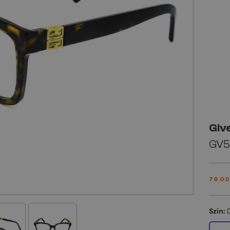
Giv
GV50
76 00
Szín: