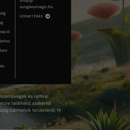
shop@
sunglassmagic.hu
ség
ÜZENETÍRÁS
ág
máció
táshoz
lyes
lés
szemüvegek és optikai
rcre található, szakértői
szág bármelyik területéről, 14