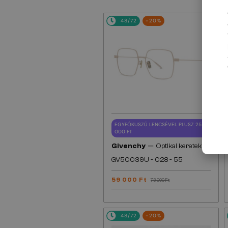
48/72
-20%
EGYFÓKUSZÚ LENCSÉVEL PLUSZ 25
000 FT
—
Givenchy
Optikai keretek
GV50039U - 028 - 55
59 000 Ft
73 000 Ft
48/72
-20%