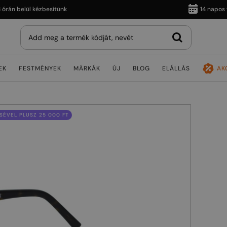
 belül kézbesítünk
14 napos vissz
EK
FESTMÉNYEK
MÁRKÁK
ÚJ
BLOG
ELÁLLÁS
AK
ÉVEL PLUSZ 25 000 FT