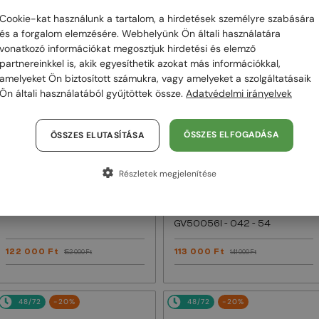
Cookie-kat használunk a tartalom, a hirdetések személyre szabására
48/72
-20%
48/72
-20%
és a forgalom elemzésére. Webhelyünk Ön általi használatára
vonatkozó információkat megosztjuk hirdetési és elemző
partnereinkkel is, akik egyesíthetik azokat más információkkal,
amelyeket Ön biztosított számukra, vagy amelyeket a szolgáltatásaik
Ön általi használatából gyűjtöttek össze.
Adatvédelmi irányelvek
ÖSSZES ELFOGADÁSA
ÖSSZES ELUTASÍTÁSA
Részletek megjelenítése
—
Givenchy
Napszemüvegek
EGYFÓKUSZÚ LENCSÉVEL PLUSZ 25
000 FT
GV40098U - 01A - 131
—
Givenchy
Optikai keretek
GV50056I - 042 - 54
122 000 Ft
113 000 Ft
152 000 Ft
141 000 Ft
48/72
-20%
48/72
-20%