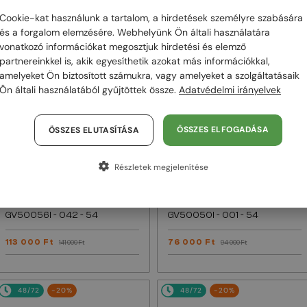
Cookie-kat használunk a tartalom, a hirdetések személyre szabására
48/72
-20%
48/72
-20%
és a forgalom elemzésére. Webhelyünk Ön általi használatára
vonatkozó információkat megosztjuk hirdetési és elemző
partnereinkkel is, akik egyesíthetik azokat más információkkal,
amelyeket Ön biztosított számukra, vagy amelyeket a szolgáltatásaik
Ön általi használatából gyűjtöttek össze.
Adatvédelmi irányelvek
ÖSSZES ELFOGADÁSA
ÖSSZES ELUTASÍTÁSA
Részletek megjelenítése
EGYFÓKUSZÚ LENCSÉVEL PLUSZ 25
EGYFÓKUSZÚ LENCSÉVEL PLUSZ 25
000 FT
000 FT
—
—
Givenchy
Optikai keretek
Givenchy
Optikai keretek
GV50056I - 042 - 54
GV50050I - 001 - 54
113 000 Ft
76 000 Ft
141 000 Ft
94 000 Ft
48/72
-20%
48/72
-20%