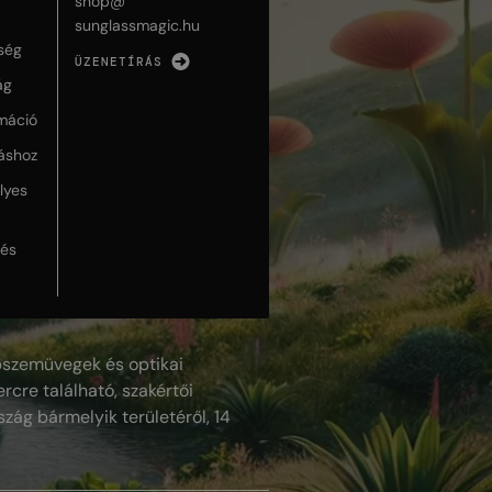
shop@
sunglassmagic.hu
ség
ÜZENETÍRÁS
ág
máció
táshoz
lyes
lés
szemüvegek és optikai
rcre található, szakértői
szág bármelyik területéről, 14