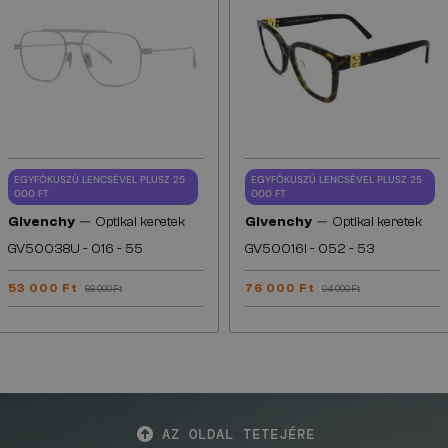
EGYFÓKUSZÚ LENCSÉVEL PLUSZ 25
EGYFÓKUSZÚ LENCSÉVEL PLUSZ 25
000 FT
000 FT
—
—
Givenchy
Optikai keretek
Givenchy
Optikai keretek
GV50038U - 016 - 55
GV50016I - 052 - 53
53 000 Ft
76 000 Ft
66 000 Ft
94 000 Ft
AZ OLDAL TETEJÉRE