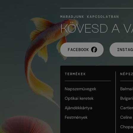
MARADJUNK KAPCSOLATBAN
KÖVESD A 
FACEBOOK
INSTAG
TERMÉKEK
NÉPS
Napszemüvegek
Balmai
Optikai keretek
Bvlgari
Ajándékkártya
Cartie
Festmények
Celine
Chopa