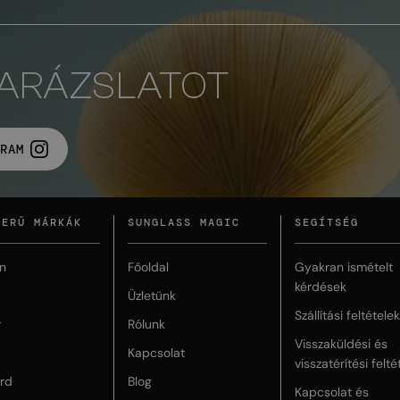
VARÁZSLATOT
RAM
ZERŰ MÁRKÁK
SUNGLASS MAGIC
SEGÍTSÉG
n
Főoldal
Gyakran ismételt
kérdések
Üzletünk
Szállítási feltételek
r
Rólunk
Visszaküldési és
Kapcsolat
visszatérítési felté
rd
Blog
Kapcsolat és