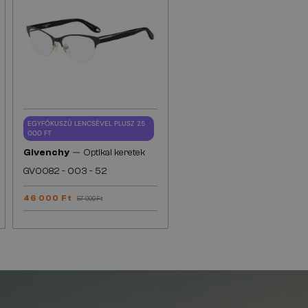
EGYFÓKUSZÚ LENCSÉVEL PLUSZ 25
000 FT
—
Givenchy
Optikai keretek
GV0082 - 003 - 52
46 000 Ft
57 000 Ft