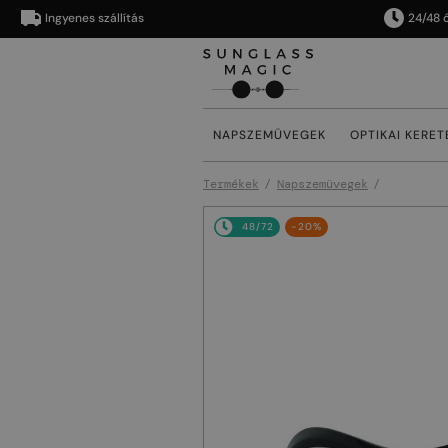
Ingyenes szállítás
24/48 órán b
NAPSZEMÜVEGEK
OPTIKAI KERET
Termékek
Napszemüvegek
48/72
-20%