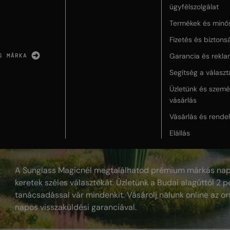
ügyfélszolgálat
Termékek és minő
Fizetés és biztons
Garancia és rekla
S MÁRKA
Segítség a válasz
Üzletünk és szemé
vásárlás
Vásárlás és rende
Elállás
A Sunglass Magicnél megtalálhatod prémium márkás nap
keretek széles választékát. Üzletünk a Budai alagúttól 2 pe
tanácsadással vár mindenkit. Vásárolj nálunk online az or
napos visszaküldési garanciával.