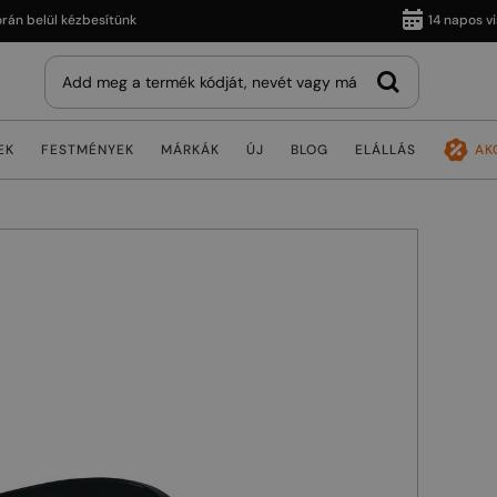
elül kézbesítünk
14 napos vissza
EK
FESTMÉNYEK
MÁRKÁK
ÚJ
BLOG
ELÁLLÁS
AK