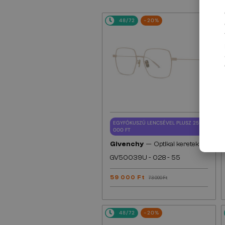
48/72
-20%
EGYFÓKUSZÚ LENCSÉVEL PLUSZ 25
000 FT
—
Givenchy
Optikai keretek
GV50039U - 028 - 55
59 000 Ft
73 000 Ft
48/72
-20%