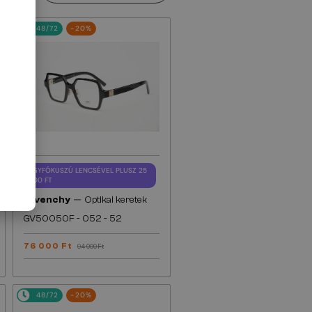
48/72
-20%
EGYFÓKUSZÚ LENCSÉVEL PLUSZ 25
000 FT
—
Givenchy
Optikai keretek
GV50050F - 052 - 52
76 000 Ft
94 000 Ft
48/72
-20%