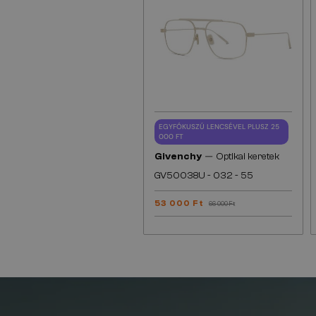
EGYFÓKUSZÚ LENCSÉVEL PLUSZ 25
000 FT
—
Givenchy
Optikai keretek
GV50038U - 032 - 55
53 000 Ft
66 000 Ft