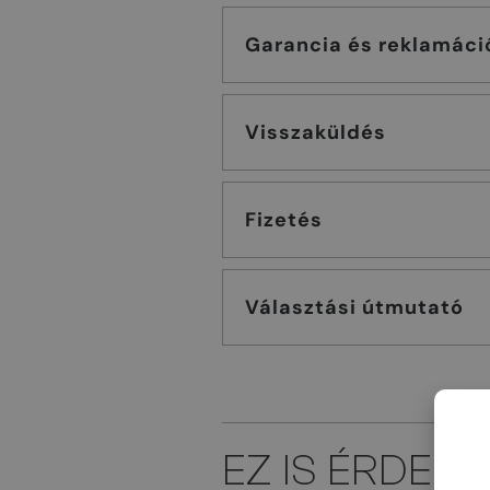
Garancia és reklamáci
Visszaküldés
Fizetés
Választási útmutató
EZ IS ÉRDEK