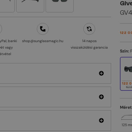
Giv
GV40
122 0
yPal, banki
shop@sunglassmagic.hu
14 napos
vét vagy
visszaküldési garancia
Szín:
átvétel
122 
152 0
Méret
125 