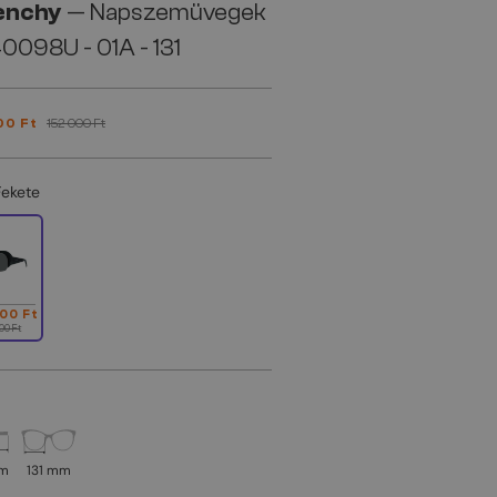
enchy
— Napszemüvegek
098U - 01A - 131
00 Ft
152 000 Ft
Fekete
000 Ft
00 Ft
mm
131 mm