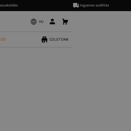
küldés
Ingyenes szállítás
HU
CIÓ
ÜZLETÜNK