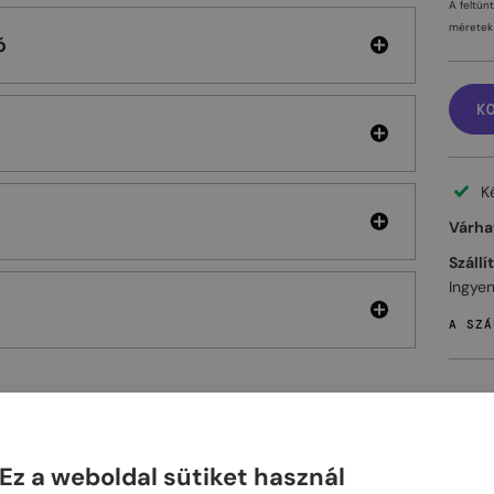
A feltün
méretek 
ó
K
K
Várhat
Szállí
Ingyen
A SZÁ
ELHET
Ez a weboldal sütiket használ