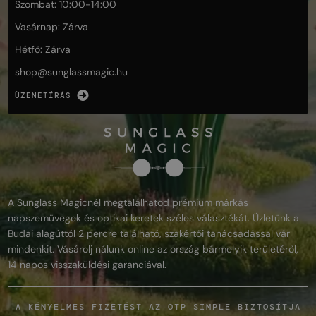
Szombat: 10:00-14:00
Vasárnap: Zárva
Hétfő: Zárva
shop@
sunglassmagic.hu
ÜZENETÍRÁS
A Sunglass Magicnél megtalálhatod prémium márkás
napszemüvegek és optikai keretek széles választékát. Üzletünk a
Budai alagúttól 2 percre található, szakértői tanácsadással vár
mindenkit. Vásárolj nálunk online az ország bármelyik területéről,
14 napos visszaküldési garanciával.
A KÉNYELMES FIZETÉST AZ OTP SIMPLE BIZTOSÍTJA