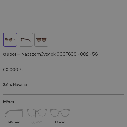
Gucci
— Napszemüvegek GG0763S - 002 - 53
60 000 Ft
Szín:
Havana
Méret
145 mm
53 mm
19 mm