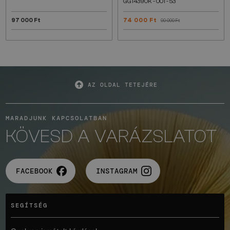
GG1439OK - 001 - 53
97 000 Ft
74 000 Ft
90 000 Ft
AZ OLDAL TETEJÉRE
MARADJUNK KAPCSOLATBAN
KÖVESD A VARÁZSLATOT
FACEBOOK
INSTAGRAM
SEGÍTSÉG