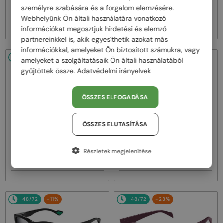
GG1620S - 001 - 52
GG1620S - 002 - 52
személyre szabására és a forgalom elemzésére.
Webhelyünk Ön általi használatára vonatkozó
66 000 Ft
66 000 Ft
82 000 Ft
82 000 Ft
információkat megosztjuk hirdetési és elemző
partnereinkkel is, akik egyesíthetik azokat más
információkkal, amelyeket Ön biztosított számukra, vagy
48/72
-20%
48/72
-20%
amelyeket a szolgáltatásaik Ön általi használatából
gyűjtöttek össze.
Adatvédelmi irányelvek
ÖSSZES ELFOGADÁSA
ÖSSZES ELUTASÍTÁSA
—
—
Gucci
Napszemüvegek
Gucci
Napszemüvegek
GG1621S - 001 - 53
GG1621SA - 003 - 53
Részletek megjelenítése
66 000 Ft
66 000 Ft
82 000 Ft
82 000 Ft
48/72
-11%
48/72
-23%