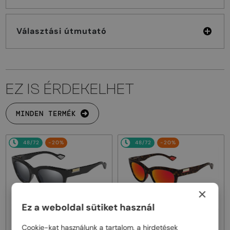
Választási útmutató
EZ IS ÉRDEKELHET
MINDEN TERMÉK
48/72
-20%
48/72
-20%
×
Ez a weboldal sütiket használ
—
—
Gucci
Napszemüvegek
Gucci
Napszemüvegek
Cookie-kat használunk a tartalom, a hirdetések