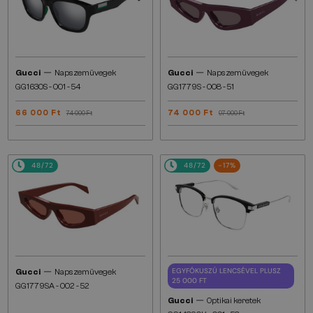
—
—
Gucci
Napszemüvegek
Gucci
Napszemüvegek
GG1630S - 001 - 54
GG1779S - 008 - 51
66 000 Ft
74 000 Ft
74 000 Ft
97 000 Ft
48/72
48/72
-17%
—
EGYFÓKUSZÚ LENCSÉVEL PLUSZ
Gucci
Napszemüvegek
25 000 FT
GG1779SA - 002 - 52
—
Gucci
Optikai keretek