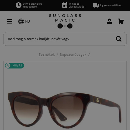
24/48 órán belül
14 napos
Ingyenes szállítás
kézbesítünk
visszaküldés
HU
Termékek
Napszemüvegek
48/72