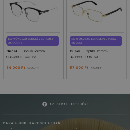
EGYFÓKUSZÚ LENCSÉVEL PLUSZ
EGYFÓKUSZÚ LENCSÉVEL PLUSZ
25 000 FT
25 000 FT
—
—
Gucci
Optikai keretek
Gucci
Optikai keretek
GG1439OK - 001 - 53
GG1586O - 004 - 59
74 000 Ft
57 000 Ft
89 000 Ft
71 000 Ft
AZ OLDAL TETEJÉRE
MARADJUNK KAPCSOLATBAN