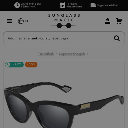
24/48 órán belül
14 napos
Ingyenes szállítás
kézbesítünk
visszaküldés
HU
Termékek
Napszemüvegek
48/72
-20%