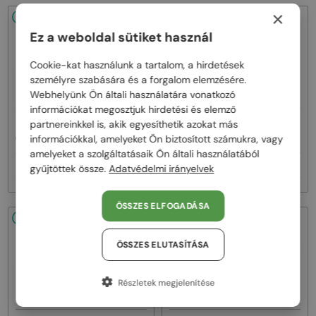
×
48/72
-20%
48/72
-20%
Ez a weboldal sütiket használ
Cookie-kat használunk a tartalom, a hirdetések
személyre szabására és a forgalom elemzésére.
Webhelyünk Ön általi használatára vonatkozó
információkat megosztjuk hirdetési és elemző
—
—
partnereinkkel is, akik egyesíthetik azokat más
Gucci
Napszemüvegek
Gucci
Napszemüvegek
információkkal, amelyeket Ön biztosított számukra, vagy
GG1620S - 002 - 52
GG1621S - 001 - 53
amelyeket a szolgáltatásaik Ön általi használatából
66 000 Ft
66 000 Ft
82 000 Ft
82 000 Ft
gyűjtöttek össze.
Adatvédelmi irányelvek
ÖSSZES ELFOGADÁSA
48/72
-20%
48/72
-11%
ÖSSZES ELUTASÍTÁSA
Részletek megjelenítése