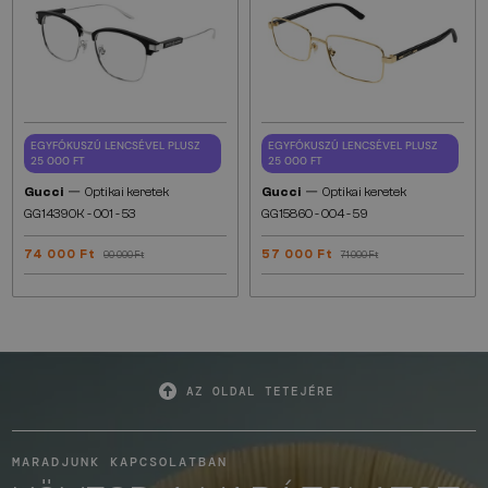
EGYFÓKUSZÚ LENCSÉVEL PLUSZ
EGYFÓKUSZÚ LENCSÉVEL PLUSZ
25 000 FT
25 000 FT
—
—
Gucci
Optikai keretek
Gucci
Optikai keretek
GG1439OK - 001 - 53
GG1586O - 004 - 59
74 000 Ft
57 000 Ft
90 000 Ft
71 000 Ft
AZ OLDAL TETEJÉRE
MARADJUNK KAPCSOLATBAN