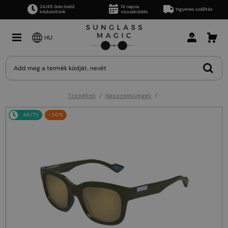
24/48 órán belül
14 napos
Ingyenes szállítás
kézbesítünk
visszaküldés
HU
Termékek
Napszemüvegek
48/72
-20%