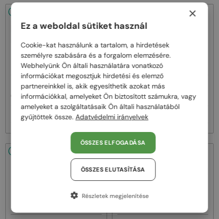
×
48/72
-20%
48/72
-20%
Ez a weboldal sütiket használ
Cookie-kat használunk a tartalom, a hirdetések
személyre szabására és a forgalom elemzésére.
Webhelyünk Ön általi használatára vonatkozó
információkat megosztjuk hirdetési és elemző
—
—
partnereinkkel is, akik egyesíthetik azokat más
Gucci
Napszemüvegek
Gucci
Napszemüvegek
információkkal, amelyeket Ön biztosított számukra, vagy
GG1620S - 001 - 52
GG1620S - 002 - 52
amelyeket a szolgáltatásaik Ön általi használatából
66 000 Ft
66 000 Ft
82 000 Ft
82 000 Ft
gyűjtöttek össze.
Adatvédelmi irányelvek
ÖSSZES ELFOGADÁSA
48/72
-20%
48/72
-11%
ÖSSZES ELUTASÍTÁSA
Részletek megjelenítése