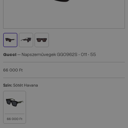
Gucci
— Napszemüvegek GG0962S - 011 - 55
66 000 Ft
Szín:
Sötét Havana
66 000 Ft