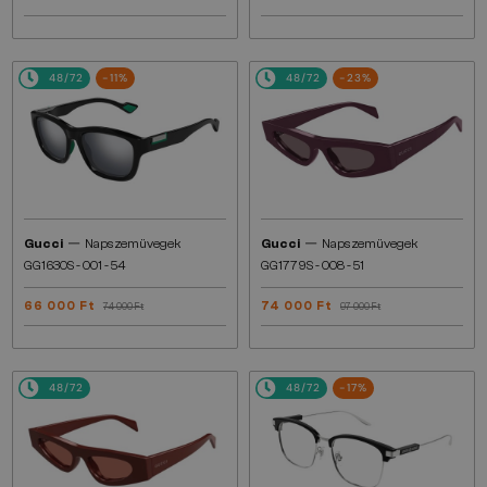
48/72
-11%
48/72
-23%
—
—
Gucci
Napszemüvegek
Gucci
Napszemüvegek
GG1630S - 001 - 54
GG1779S - 008 - 51
66 000 Ft
74 000 Ft
74 000 Ft
97 000 Ft
48/72
48/72
-17%