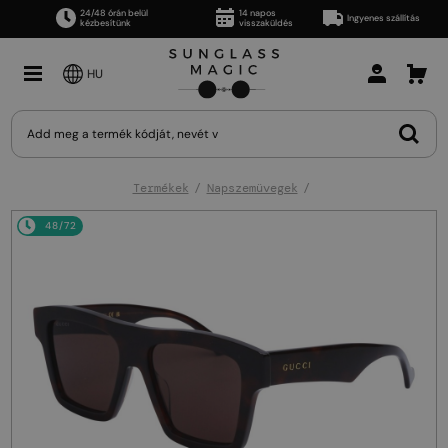
24/48 órán belül
14 napos
Ingyenes szállítás
kézbesítünk
visszaküldés
HU
Termékek
Napszemüvegek
48/72