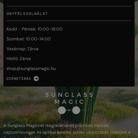
ÜGYFÉLSZOLGÁLAT
Kedd - Péntek: 10:00-18:00
Szombat: 10:00-14:00
Vasárnap: Zárva
Hétfő: Zárva
shop@
sunglassmagic.hu
ÜZENETÍRÁS
A Sunglass Magicnél megtalálhatod prémium márkás
napszemüvegek és optikai keretek széles választékát. Üzletünk a