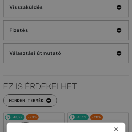
Visszaküldés
Fizetés
Választási útmutató
EZ IS ÉRDEKELHET
MINDEN TERMÉK
48/72
-20%
48/72
-20%
×