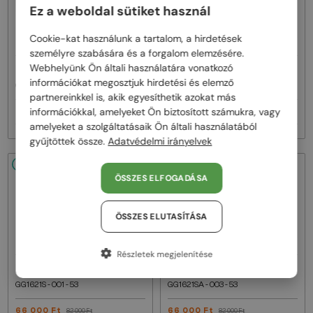
Ez a weboldal sütiket használ
Cookie-kat használunk a tartalom, a hirdetések
személyre szabására és a forgalom elemzésére.
Webhelyünk Ön általi használatára vonatkozó
—
—
Gucci
Napszemüvegek
Gucci
Napszemüvegek
információkat megosztjuk hirdetési és elemző
GG1620S - 001 - 52
GG1620S - 002 - 52
partnereinkkel is, akik egyesíthetik azokat más
információkkal, amelyeket Ön biztosított számukra, vagy
66 000 Ft
66 000 Ft
82 000 Ft
82 000 Ft
amelyeket a szolgáltatásaik Ön általi használatából
gyűjtöttek össze.
Adatvédelmi irányelvek
48/72
-20%
48/72
-20%
ÖSSZES ELFOGADÁSA
ÖSSZES ELUTASÍTÁSA
Részletek megjelenítése
—
—
Gucci
Napszemüvegek
Gucci
Napszemüvegek
GG1621S - 001 - 53
GG1621SA - 003 - 53
66 000 Ft
66 000 Ft
82 000 Ft
82 000 Ft