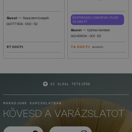
—
EGYFÓKUSZÚ LENCSÉVEL PLUSZ
Gucci
Napszemüvegek
25 000 FT
GG1779SA - 002 - 52
—
Gucci
Optikai keretek
GG1439OK - 001 - 53
97 000 Ft
74 000 Ft
89 000 Ft
AZ OLDAL TETEJÉRE
MARADJUNK KAPCSOLATBAN
KÖVESD A VARÁZSLATOT