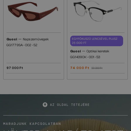
—
EGYFÓKUSZÚ LENCSÉVEL PLUSZ
Gucci
Napszemüvegek
25 000 FT
GG1779SA - 002 - 52
—
Gucci
Optikai keretek
GG1439OK - 001 - 53
97 000 Ft
74 000 Ft
90 000 Ft
AZ OLDAL TETEJÉRE
MARADJUNK KAPCSOLATBAN