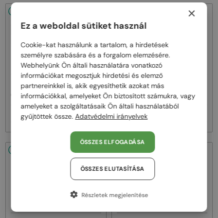
×
48/72
-20%
48/72
-20%
Ez a weboldal sütiket használ
Cookie-kat használunk a tartalom, a hirdetések
személyre szabására és a forgalom elemzésére.
Webhelyünk Ön általi használatára vonatkozó
információkat megosztjuk hirdetési és elemző
—
—
partnereinkkel is, akik egyesíthetik azokat más
Gucci
Napszemüvegek
Gucci
Napszemüvegek
információkkal, amelyeket Ön biztosított számukra, vagy
GG1620S - 001 - 52
GG1620S - 002 - 52
amelyeket a szolgáltatásaik Ön általi használatából
66 000 Ft
66 000 Ft
82 000 Ft
82 000 Ft
gyűjtöttek össze.
Adatvédelmi irányelvek
ÖSSZES ELFOGADÁSA
48/72
-20%
48/72
-20%
ÖSSZES ELUTASÍTÁSA
Részletek megjelenítése