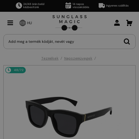
24/48 órán belül
14 napos
Ingyenes szállítás
kézbesítünk
visszaküldés
HU
Termékek
Napszemüvegek
48/72