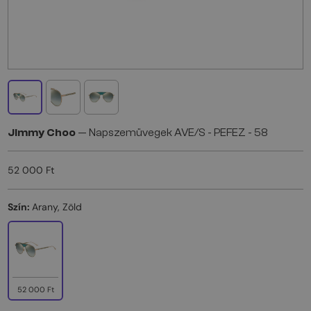
Jimmy Choo
— Napszemüvegek AVE/S - PEFEZ - 58
52 000 Ft
Szín:
Arany, Zöld
52 000 Ft