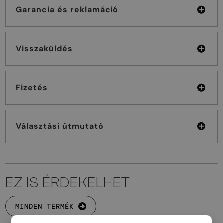
Garancia és reklamáció
Visszaküldés
Fizetés
Választási útmutató
EZ IS ÉRDEKELHET
MINDEN TERMÉK