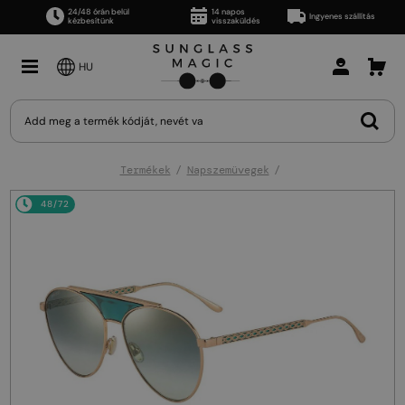
24/48 órán belül
14 napos
Ingyenes szállítás
kézbesítünk
visszaküldés
HU
Termékek
Napszemüvegek
48/72