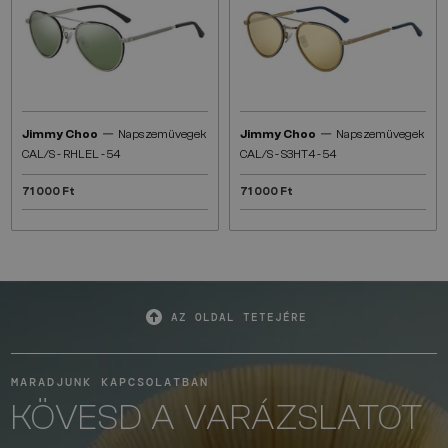
—
—
Jimmy Choo
Napszemüvegek
Jimmy Choo
Napszemüvegek
CAL/S - RHLEL - 54
CAL/S - S3HT4 - 54
71 000 Ft
71 000 Ft
AZ OLDAL TETEJÉRE
MARADJUNK KAPCSOLATBAN
KÖVESD A VARÁZSLATOT