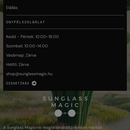
Elállás
ÜGYFÉLSZOLGÁLAT
Kedd - Péntek: 10:00-18:00
Szombat: 10:00-14:00
Vasárnap: Zárva
Hétfő: Zárva
shop@
sunglassmagic.hu
ÜZENETÍRÁS
A Sunglass Magicnél megtalálhatod prémium márkás