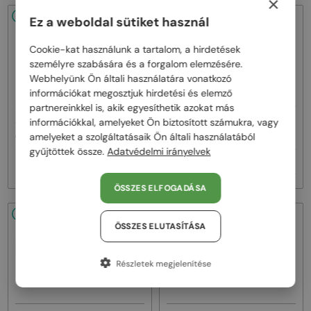
×
48/72
48/72
Ez a weboldal sütiket használ
Cookie-kat használunk a tartalom, a hirdetések
személyre szabására és a forgalom elemzésére.
Webhelyünk Ön általi használatára vonatkozó
információkat megosztjuk hirdetési és elemző
partnereinkkel is, akik egyesíthetik azokat más
—
—
információkkal, amelyeket Ön biztosított számukra, vagy
Jimmy Choo
Napszemüvegek
Jimmy Choo
Napszemüvegek
JC4012 - 300613 - 60
JC4012 - 300620 - 60
amelyeket a szolgáltatásaik Ön általi használatából
gyűjtöttek össze.
Adatvédelmi irányelvek
58 000 Ft
58 000 Ft
ÖSSZES ELFOGADÁSA
48/72
48/72
ÖSSZES ELUTASÍTÁSA
Részletek megjelenítése