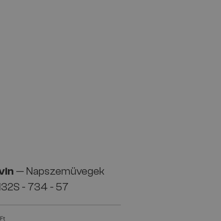
vin
— Napszemüvegek
32S - 734 - 57
Ft