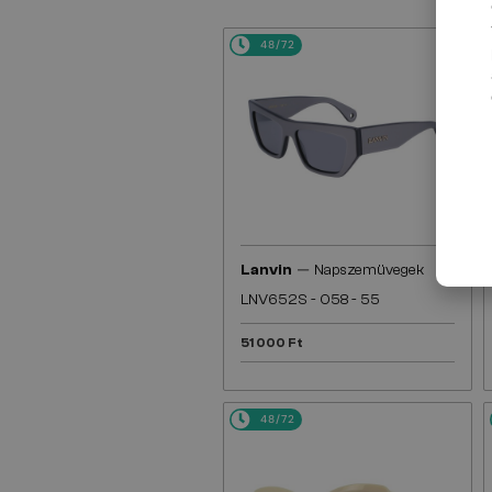
48/72
—
Lanvin
Napszemüvegek
LNV652S - 058 - 55
51 000 Ft
48/72