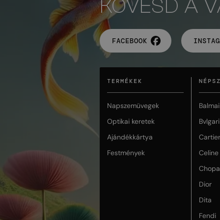
KÖVESD A 
FACEBOOK
INSTAG
TERMÉKEK
NÉPS
Napszemüvegek
Balmai
Optikai keretek
Bvlgari
Ajándékkártya
Cartie
Festmények
Celine
Chopa
Dior
Dita
Fendi