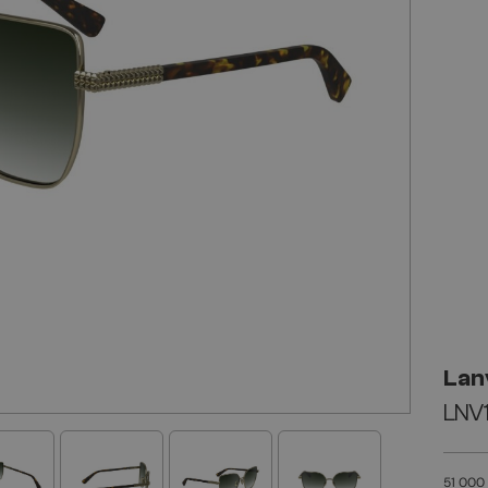
Lan
LNV1
51 000 