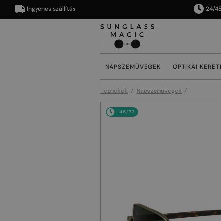
Ingyenes szállítás
24/48 órán
NAPSZEMÜVEGEK
OPTIKAI KERET
Termékek
Napszemüvegek
48/72