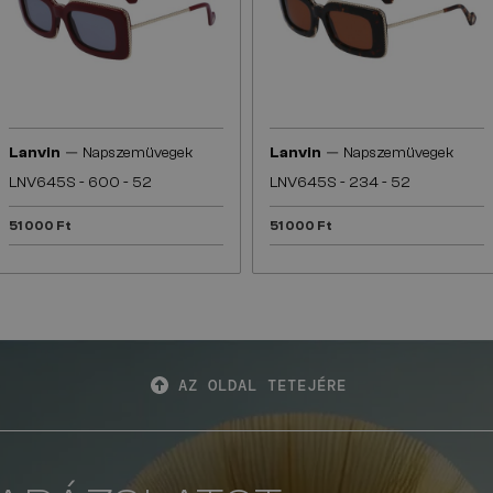
—
—
Lanvin
Napszemüvegek
Lanvin
Napszemüvegek
LNV645S - 600 - 52
LNV645S - 234 - 52
51 000 Ft
51 000 Ft
AZ OLDAL TETEJÉRE