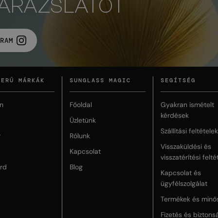
VARÁZSLATOT
RAM
ZERŰ MÁRKÁK
SUNGLASS MAGIC
SEGÍTSÉG
n
Főoldal
Gyakran ismételt
kérdések
Üzletünk
Szállítási feltételek
r
Rólunk
Visszaküldési és
Kapcsolat
visszatérítési felté
rd
Blog
Kapcsolat és
ügyfélszolgálat
Termékek és minő
Fizetés és biztons