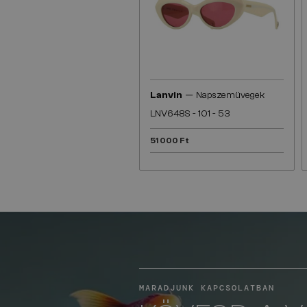
—
Lanvin
Napszemüvegek
LNV648S - 101 - 53
51 000 Ft
MARADJUNK KAPCSOLATBAN