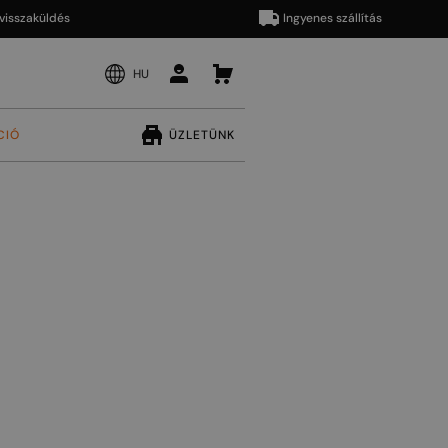
aküldés
Ingyenes szállítás
HU
CIÓ
ÜZLETÜNK