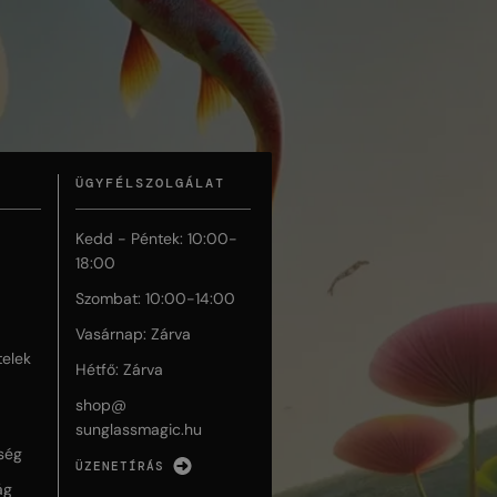
ÜGYFÉLSZOLGÁLAT
Kedd - Péntek: 10:00-
18:00
Szombat: 10:00-14:00
Vasárnap: Zárva
telek
Hétfő: Zárva
shop@
sunglassmagic.hu
ség
ÜZENETÍRÁS
ág