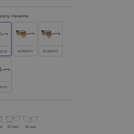
Arany, Havanna
51 000 Ft
51 000 Ft
00 Ft
00 Ft
mm
57 mm
16 mm