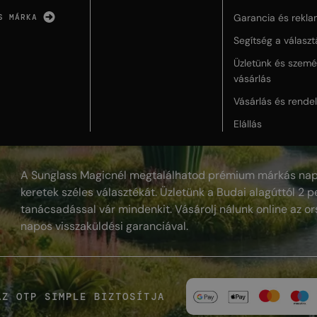
Garancia és rekla
S MÁRKA
Segítség a válasz
Üzletünk és szemé
vásárlás
Vásárlás és rende
Elállás
A Sunglass Magicnél megtalálhatod prémium márkás nap
keretek széles választékát. Üzletünk a Budai alagúttól 2 pe
tanácsadással vár mindenkit. Vásárolj nálunk online az or
napos visszaküldési garanciával.
AZ OTP SIMPLE BIZTOSÍTJA