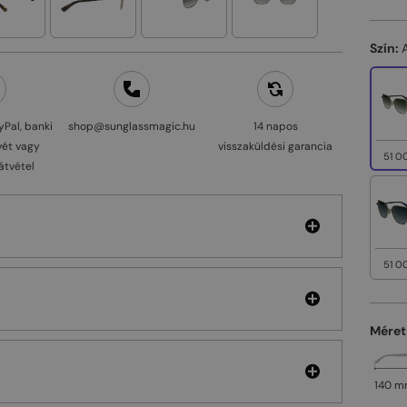
Szín:
yPal, banki
shop@sunglassmagic.hu
14 napos
vét vagy
visszaküldési garancia
51 0
átvétel
51 0
Méret
140 