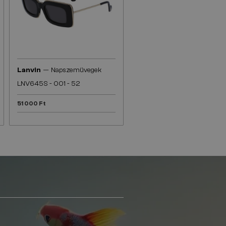
—
Lanvin
Napszemüvegek
LNV645S - 001 - 52
51 000 Ft