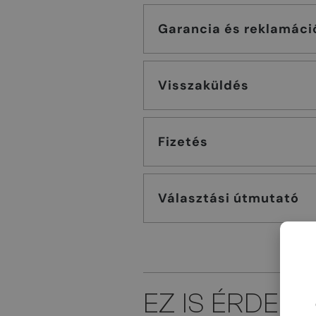
Garancia és reklamáci
Visszaküldés
Fizetés
Választási útmutató
EZ IS ÉRDEK