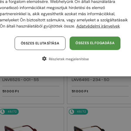
és a forgalom elemzésére. Webhelyünk Ön általi használatára
vonatkozó információkat megosztjuk hirdetési és elemző
48/72
48/72
partnereinkkel is, akik egyesíthetik azokat más információkkal,
amelyeket Ön biztosított számukra, vagy amelyeket a szolgáltatásaik
Ön általi használatából gyűjtöttek össze.
Adatvédelmi irányelvek
ÖSSZES ELFOGADÁSA
ÖSSZES ELUTASÍTÁSA
Részletek megjelenítése
—
—
Lanvin
Napszemüvegek
Lanvin
Napszemüvegek
LNV652S - 001 - 55
LNV649S - 234 - 50
51 000 Ft
51 000 Ft
48/72
48/72