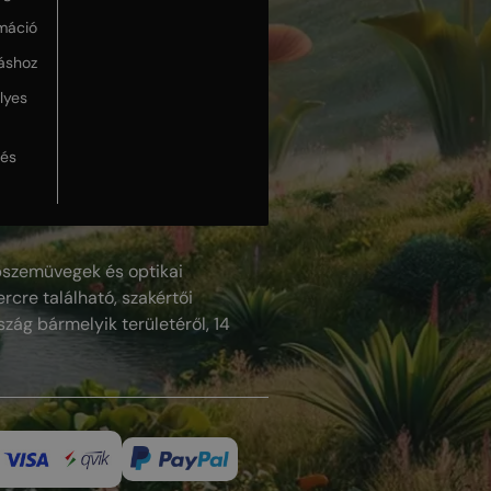
máció
táshoz
lyes
lés
szemüvegek és optikai
rcre található, szakértői
szág bármelyik területéről, 14