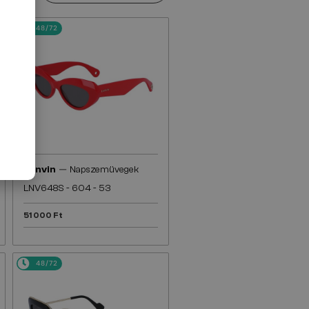
48/72
—
Lanvin
Napszemüvegek
LNV648S - 604 - 53
51 000 Ft
48/72