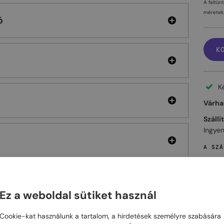
A feltün
méretek 
ó
K
K
Várhat
Szállí
Ingyen
A SZÁ
Ez a weboldal sütiket használ
ELHET
Cookie-kat használunk a tartalom, a hirdetések személyre szabására