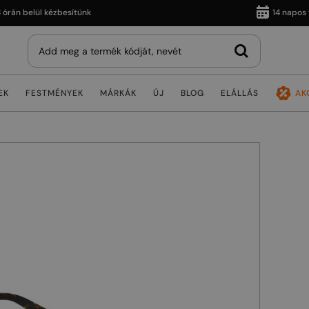
 belül kézbesítünk
14 napos vissz
EK
FESTMÉNYEK
MÁRKÁK
ÚJ
BLOG
ELÁLLÁS
AK