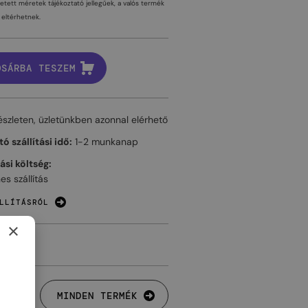
tetett méretek tájékoztató jellegűek, a valós termék
eltérhetnek.
OSÁRBA TESZEM
észleten, üzletünkben azonnal elérhető
ó szállítási idő:
1-2 munkanap
tási költség:
es szállítás
LLÍTÁSRÓL
×
MINDEN TERMÉK