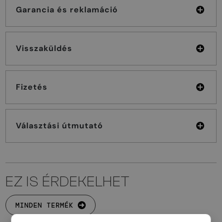
Garancia és reklamáció
Visszaküldés
Fizetés
Választási útmutató
EZ IS ÉRDEKELHET
MINDEN TERMÉK