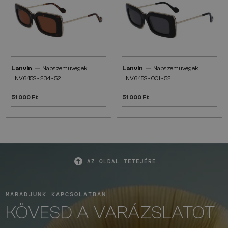
—
—
Lanvin
Napszemüvegek
Lanvin
Napszemüvegek
LNV645S - 234 - 52
LNV645S - 001 - 52
51 000 Ft
51 000 Ft
AZ OLDAL TETEJÉRE
MARADJUNK KAPCSOLATBAN
KÖVESD A VARÁZSLATOT