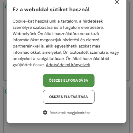
×
48/72
48/72
Ez a weboldal sütiket használ
Cookie-kat használunk a tartalom, a hirdetések
személyre szabására és a forgalom elemzésére.
Webhelyünk Ön általi használatára vonatkozó
információkat megosztjuk hirdetési és elemző
partnereinkkel is, akik egyesíthetik azokat más
—
—
információkkal, amelyeket Ön biztosított számukra, vagy
Lanvin
Napszemüvegek
Lanvin
Napszemüvegek
LNV652S - 058 - 55
LNV652S - 001 - 55
amelyeket a szolgáltatásaik Ön általi használatából
gyűjtöttek össze.
Adatvédelmi irányelvek
51 000 Ft
51 000 Ft
ÖSSZES ELFOGADÁSA
48/72
48/72
ÖSSZES ELUTASÍTÁSA
Részletek megjelenítése