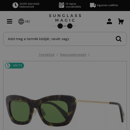
24/48 órán belül
14 napos
Ingyenes szállítás
kézbesítünk
visszaküldés
HU
Termékek
Napszemüvegek
48/72