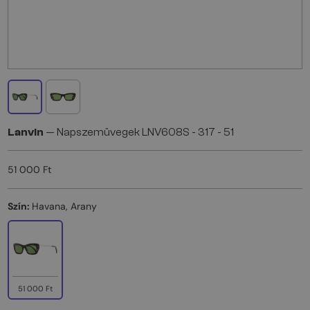
Lanvin
— Napszemüvegek LNV608S - 317 - 51
51 000 Ft
Szín:
Havana, Arany
51 000 Ft