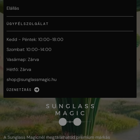
Elállás
ÜGYFÉLSZOLGÁLAT
Kedd - Péntek: 10:00-18:00
Szombat: 10:00-14:00
Vasárnap: Zárva
Hétfő: Zárva
shop@
sunglassmagic.hu
ÜZENETÍRÁS
A Sunglass Magicnél megtalálhatod prémium márkás