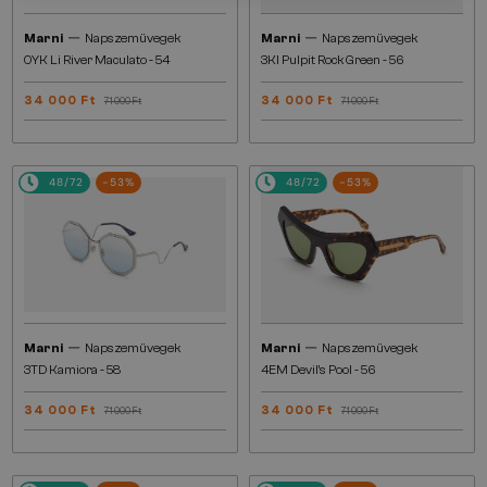
—
—
Marni
Napszemüvegek
Marni
Napszemüvegek
0YK Li River Maculato - 54
3KI Pulpit Rock Green - 56
34 000 Ft
34 000 Ft
71 000 Ft
71 000 Ft
48/72
-53%
48/72
-53%
—
—
Marni
Napszemüvegek
Marni
Napszemüvegek
3TD Kamiora - 58
4EM Devil's Pool - 56
34 000 Ft
34 000 Ft
71 000 Ft
71 000 Ft