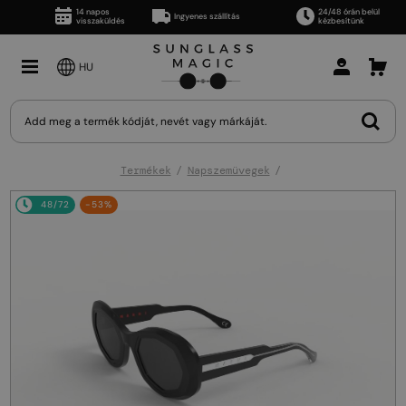
14 napos
24/48 órán belül
Ingyenes szállítás
visszaküldés
kézbesítünk
HU
Termékek
Napszemüvegek
48/72
-53%