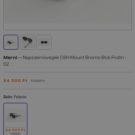
Marni
— Napszemüvegek C6H Mount Bromo Blck Fndtn -
52
34 000 Ft
71 000 Ft
Szín:
Fekete
34 000 Ft
71 000 Ft