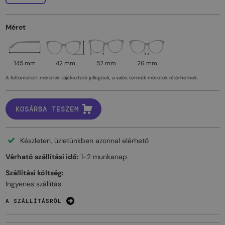
Méret
145 mm
42 mm
52 mm
26 mm
A feltüntetett méretek tájékoztató jellegűek, a valós termék méretek eltérhetnek.
KOSÁRBA TESZEM
Készleten, üzletünkben azonnal elérhető
Várható szállítási idő:
1-2 munkanap
Szállítási költség:
Ingyenes szállítás
A SZÁLLÍTÁSRÓL