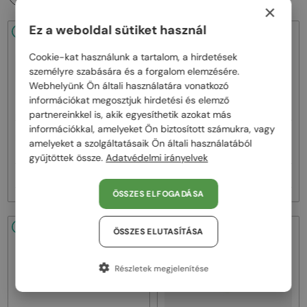
×
Ez a weboldal sütiket használ
48/72
-53%
48/72
-53%
Cookie-kat használunk a tartalom, a hirdetések
személyre szabására és a forgalom elemzésére.
Webhelyünk Ön általi használatára vonatkozó
információkat megosztjuk hirdetési és elemző
partnereinkkel is, akik egyesíthetik azokat más
információkkal, amelyeket Ön biztosított számukra, vagy
—
—
Marni
Napszemüvegek
Marni
Napszemüvegek
amelyeket a szolgáltatásaik Ön általi használatából
ME641S - 218 - 54
ME641S - 212 - 54
gyűjtöttek össze.
Adatvédelmi irányelvek
34 000 Ft
34 000 Ft
71 000 Ft
71 000 Ft
ÖSSZES ELFOGADÁSA
48/72
-53%
48/72
-53%
ÖSSZES ELUTASÍTÁSA
Részletek megjelenítése