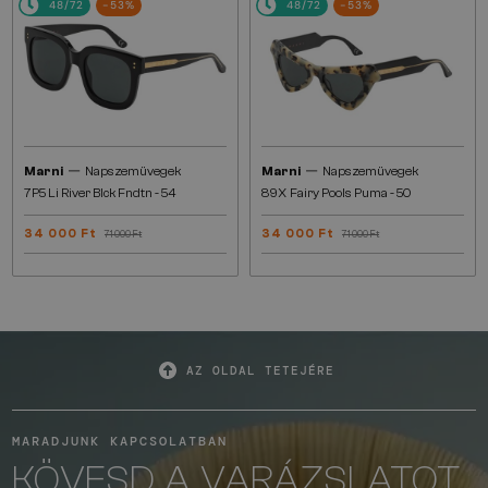
48/72
-53%
48/72
-53%
—
—
Marni
Napszemüvegek
Marni
Napszemüvegek
7P5 Li River Blck Fndtn - 54
89X Fairy Pools Puma - 50
34 000 Ft
34 000 Ft
71 000 Ft
71 000 Ft
AZ OLDAL TETEJÉRE
MARADJUNK KAPCSOLATBAN
KÖVESD A VARÁZSLATOT