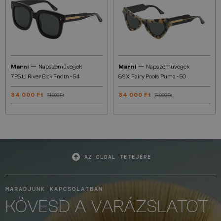
—
—
Marni
Napszemüvegek
Marni
Napszemüvegek
7P5 Li River Blck Fndtn - 54
89X Fairy Pools Puma - 50
34 000 Ft
34 000 Ft
71 000 Ft
71 000 Ft
AZ OLDAL TETEJÉRE
MARADJUNK KAPCSOLATBAN
KÖVESD A VARÁZSLATOT