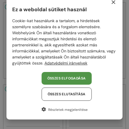
×
48/72
-53%
48/72
-53%
Ez a weboldal sütiket használ
Cookie-kat használunk a tartalom, a hirdetések
személyre szabására és a forgalom elemzésére.
Webhelyünk Ön általi használatára vonatkozó
információkat megosztjuk hirdetési és elemző
partnereinkkel is, akik egyesíthetik azokat más
—
—
információkkal, amelyeket Ön biztosított számukra, vagy
Marni
Napszemüvegek
Marni
Napszemüvegek
amelyeket a szolgáltatásaik Ön általi használatából
ME641S - 218 - 54
ME641S - 212 - 54
gyűjtöttek össze.
Adatvédelmi irányelvek
34 000 Ft
34 000 Ft
71 000 Ft
71 000 Ft
ÖSSZES ELFOGADÁSA
48/72
-53%
48/72
-53%
ÖSSZES ELUTASÍTÁSA
Részletek megjelenítése