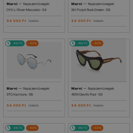
—
—
Marni
Napszemüvegek
Marni
Napszemüvegek
0YK Li River Maculato - 54
3KI Pulpit Rock Green - 56
34 000 Ft
34 000 Ft
71 000 Ft
71 000 Ft
48/72
-53%
48/72
-53%
—
—
Marni
Napszemüvegek
Marni
Napszemüvegek
3TD Kamiora - 58
4EM Devil's Pool - 56
34 000 Ft
34 000 Ft
71 000 Ft
71 000 Ft
48/72
-53%
48/72
-53%