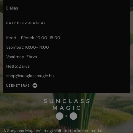
Elállás
ÜGYFÉLSZOLGÁLAT
Kedd - Péntek: 10:00-18:00
Szombat: 10:00-14:00
Vasárnap: Zárva
Hétfő: Zárva
shop@
sunglassmagic.hu
ÜZENETÍRÁS
A Sunglass Magicnél megtalálhatod prémium márkás