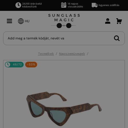
24/48 órán belül
14 napos
Ingyenes szállítás
kézbesítünk
visszaküldés
HU
Termékek
Napszemüvegek
48/72
-53%