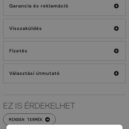
Garancia és reklamáció
Visszaküldés
Fizetés
Választási útmutató
EZ IS ÉRDEKELHET
MINDEN TERMÉK