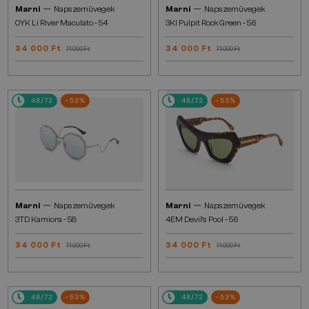
—
—
Marni
Napszemüvegek
Marni
Napszemüvegek
0YK Li River Maculato - 54
3KI Pulpit Rock Green - 56
34 000 Ft
34 000 Ft
71 000 Ft
71 000 Ft
48/72
-53%
48/72
-53%
—
—
Marni
Napszemüvegek
Marni
Napszemüvegek
3TD Kamiora - 58
4EM Devil's Pool - 56
34 000 Ft
34 000 Ft
71 000 Ft
71 000 Ft
48/72
-53%
48/72
-53%