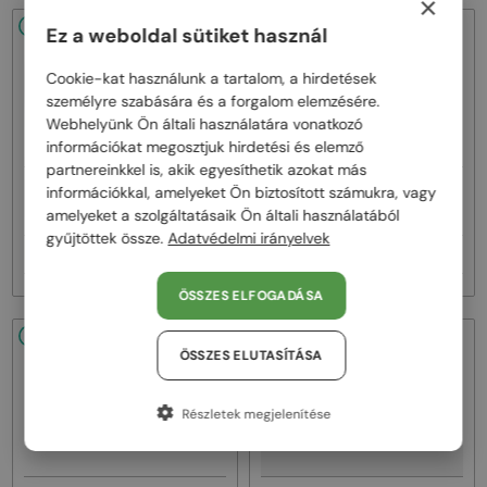
×
48/72
-53%
48/72
-53%
Ez a weboldal sütiket használ
Cookie-kat használunk a tartalom, a hirdetések
személyre szabására és a forgalom elemzésére.
Webhelyünk Ön általi használatára vonatkozó
információkat megosztjuk hirdetési és elemző
partnereinkkel is, akik egyesíthetik azokat más
—
—
információkkal, amelyeket Ön biztosított számukra, vagy
Marni
Napszemüvegek
Marni
Napszemüvegek
amelyeket a szolgáltatásaik Ön általi használatából
ME641S - 218 - 54
ME641S - 212 - 54
gyűjtöttek össze.
Adatvédelmi irányelvek
34 000 Ft
34 000 Ft
71 000 Ft
71 000 Ft
ÖSSZES ELFOGADÁSA
48/72
-53%
48/72
-53%
ÖSSZES ELUTASÍTÁSA
Részletek megjelenítése