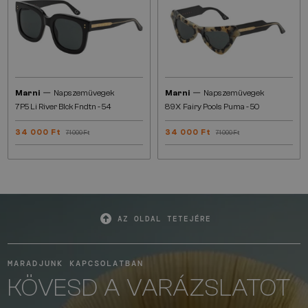
—
—
Marni
Napszemüvegek
Marni
Napszemüvegek
7P5 Li River Blck Fndtn - 54
89X Fairy Pools Puma - 50
34 000 Ft
34 000 Ft
71 000 Ft
71 000 Ft
AZ OLDAL TETEJÉRE
MARADJUNK KAPCSOLATBAN
KÖVESD A VARÁZSLATOT