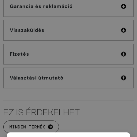
Garancia és reklamáció
Visszaküldés
Fizetés
Választási útmutató
EZ IS ÉRDEKELHET
MINDEN TERMÉK