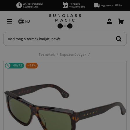
24/48 órán belül
14 napos
Ingyenes szállítás
kézbesítünk
visszaküldés
HU
Termékek
Napszemüvegek
48/72
-53%