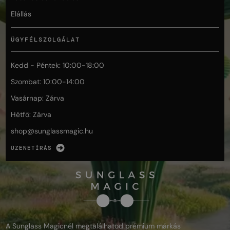
Elállás
ÜGYFÉLSZOLGÁLAT
Kedd - Péntek: 10:00-18:00
Szombat: 10:00-14:00
Vasárnap: Zárva
Hétfő: Zárva
shop@
sunglassmagic.hu
ÜZENETÍRÁS
A Sunglass Magicnél megtalálhatod prémium márkás