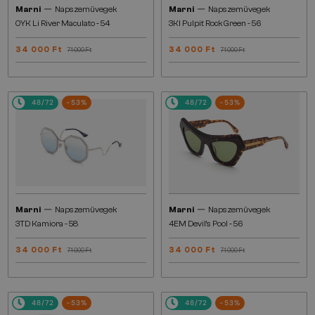
—
—
Marni
Napszemüvegek
Marni
Napszemüvegek
0YK Li River Maculato - 54
3KI Pulpit Rock Green - 56
34 000 Ft
34 000 Ft
71 000 Ft
71 000 Ft
48/72
-53%
48/72
-53%
—
—
Marni
Napszemüvegek
Marni
Napszemüvegek
3TD Kamiora - 58
4EM Devil's Pool - 56
34 000 Ft
34 000 Ft
71 000 Ft
71 000 Ft
48/72
-53%
48/72
-53%