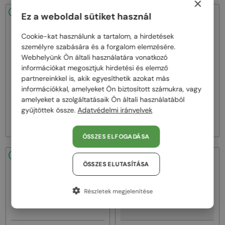
×
48/72
-53%
48/72
-53%
Ez a weboldal sütiket használ
Cookie-kat használunk a tartalom, a hirdetések
személyre szabására és a forgalom elemzésére.
Webhelyünk Ön általi használatára vonatkozó
információkat megosztjuk hirdetési és elemző
partnereinkkel is, akik egyesíthetik azokat más
—
—
információkkal, amelyeket Ön biztosított számukra, vagy
Marni
Napszemüvegek
Marni
Napszemüvegek
amelyeket a szolgáltatásaik Ön általi használatából
ME641S - 218 - 54
ME641S - 212 - 54
gyűjtöttek össze.
Adatvédelmi irányelvek
34 000 Ft
34 000 Ft
71 000 Ft
71 000 Ft
ÖSSZES ELFOGADÁSA
48/72
-53%
48/72
-53%
ÖSSZES ELUTASÍTÁSA
Részletek megjelenítése