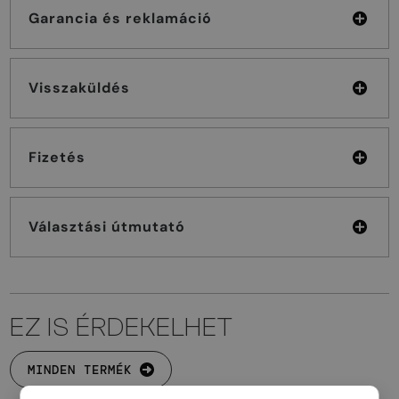
Garancia és reklamáció
Visszaküldés
Fizetés
Választási útmutató
EZ IS ÉRDEKELHET
MINDEN TERMÉK