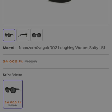
Marni
— Napszemüvegek RQ3 Laughing Waters Salty - 51
34 000 Ft
71 000 Ft
Szín:
Fekete
34 000 Ft
71 000 Ft