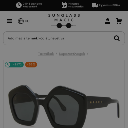
24/48 órán belül
14 napos
Ingyenes szállítás
kézbesítünk
visszaküldés
HU
Termékek
Napszemüvegek
48/72
-53%