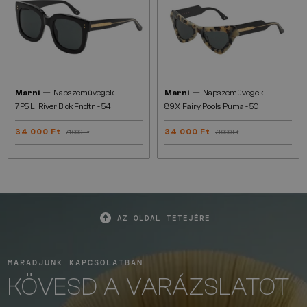
—
—
Marni
Napszemüvegek
Marni
Napszemüvegek
7P5 Li River Blck Fndtn - 54
89X Fairy Pools Puma - 50
34 000 Ft
34 000 Ft
71 000 Ft
71 000 Ft
AZ OLDAL TETEJÉRE
MARADJUNK KAPCSOLATBAN
KÖVESD A VARÁZSLATOT